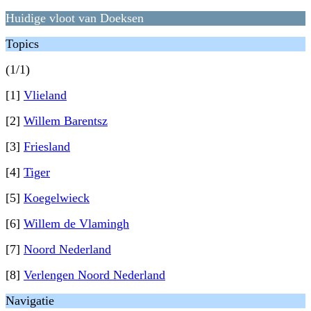
Huidige vloot van Doeksen
Topics
(1/1)
[1]
Vlieland
[2]
Willem Barentsz
[3]
Friesland
[4]
Tiger
[5]
Koegelwieck
[6]
Willem de Vlamingh
[7]
Noord Nederland
[8]
Verlengen Noord Nederland
Navigatie