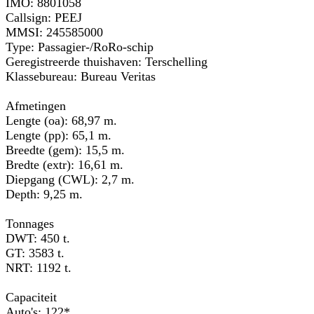
IMO: 8801058
Callsign: PEEJ
MMSI: 245585000
Type: Passagier-/RoRo-schip
Geregistreerde thuishaven: Terschelling
Klassebureau: Bureau Veritas
Afmetingen
Lengte (oa): 68,97 m.
Lengte (pp): 65,1 m.
Breedte (gem): 15,5 m.
Bredte (extr): 16,61 m.
Diepgang (CWL): 2,7 m.
Depth: 9,25 m.
Tonnages
DWT: 450 t.
GT: 3583 t.
NRT: 1192 t.
Capaciteit
Auto's: 122*