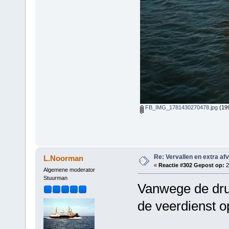
FB_IMG_1781430270478.jpg
(199
Re: Vervallen en extra af
L.Noorman
«
Reactie #302 Gepost op:
2
Algemene moderator
Stuurman
Vanwege de druk
de veerdienst o