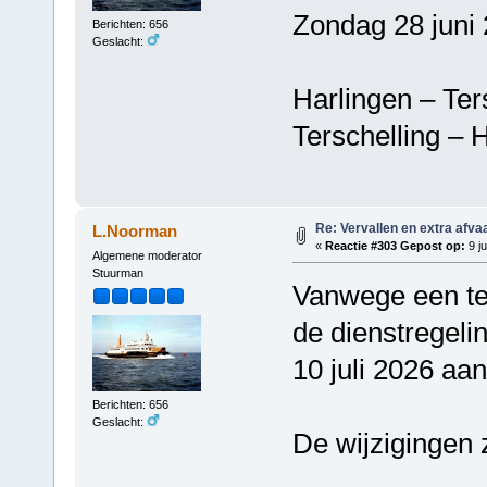
Zondag 28 juni 
Berichten: 656
Geslacht:
Harlingen – T
Terschelling 
Re: Vervallen en extra afva
L.Noorman
«
Reactie #303 Gepost op:
9 ju
Algemene moderator
Stuurman
Vanwege een tec
de dienstregeli
10 juli 2026 aa
Berichten: 656
Geslacht:
De wijzigingen z