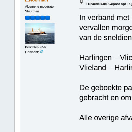
«
Reactie #301 Gepost op:
14 j
Algemene moderator
Stuurman
In verband met
vervallen morge
van de sneldien
Berichten: 656
Geslacht:
Harlingen – Vl
Vlieland – Har
De geboekte pa
gebracht en om
Alle overige af