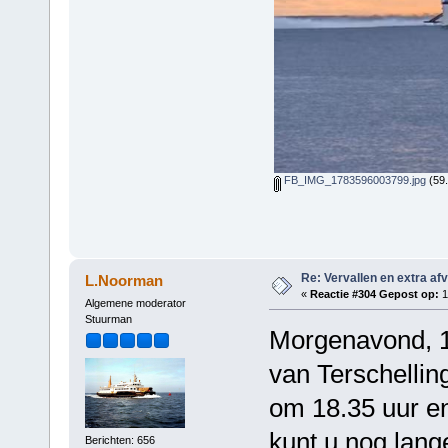
FB_IMG_1783596003799.jpg
(59.
Re: Vervallen en extra af
L.Noorman
«
Reactie #304 Gepost op:
1
Algemene moderator
Stuurman
Morgenavond, 12
van Terschelling
om 18.35 uur en
kunt u nog lange
Berichten: 656