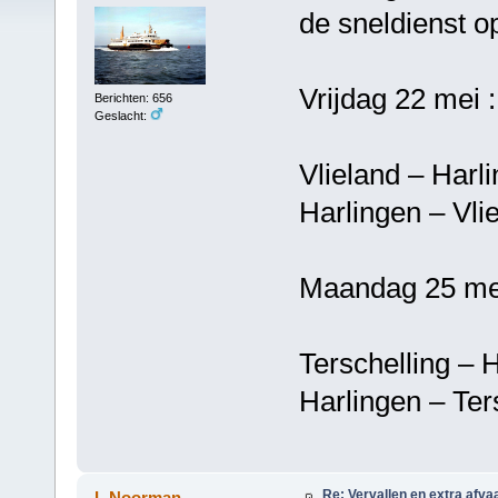
de sneldienst o
Vrijdag 22 mei :
Berichten: 656
Geslacht:
Vlieland – 
Harlingen –
Maandag 25 mei
Terschelling
Harlingen – T
Re: Vervallen en extra afva
L.Noorman