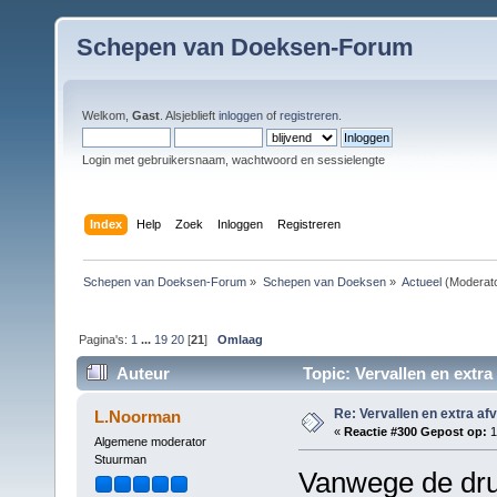
Schepen van Doeksen-Forum
Welkom,
Gast
. Alsjeblieft
inloggen
of
registreren
.
Login met gebruikersnaam, wachtwoord en sessielengte
Index
Help
Zoek
Inloggen
Registreren
Schepen van Doeksen-Forum
»
Schepen van Doeksen
»
Actueel
(Moderat
Pagina's:
1
...
19
20
[
21
]
Omlaag
Auteur
Topic: Vervallen en extra
Re: Vervallen en extra af
L.Noorman
«
Reactie #300 Gepost op:
1
Algemene moderator
Stuurman
Vanwege de druk