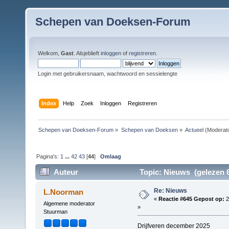
Schepen van Doeksen-Forum
Welkom,
Gast
. Alsjeblieft
inloggen
of
registreren
.
Login met gebruikersnaam, wachtwoord en sessielengte
Index
Help
Zoek
Inloggen
Registreren
Schepen van Doeksen-Forum
»
Schepen van Doeksen
»
Actueel
(Moderat
Pagina's:
1
...
42
43
[
44
]
Omlaag
Auteur
Topic: Nieuws (gelezen 6
Re: Nieuws
L.Noorman
«
Reactie #645 Gepost op:
2
Algemene moderator
»
Stuurman
Drijfveren december 2025