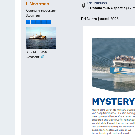
Re: Nieuws
L.Noorman
«
Reactie #646 Gepost op:
7 m
Algemene moderator
Stuurman
Drijfveren januari 2026
Berichten: 656
Geslacht: