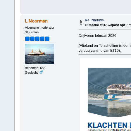
Re: Nieuws
L.Noorman
«
Reactie #647 Gepost op:
7 m
Algemene moderator
Stuurman
Drijfveren februari 2026
(Vlieland en Terschelling is iden
verduurzaming van ET10).
Berichten: 656
Geslacht: