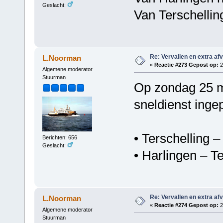
Geslacht:
Van Terschellin
Re: Vervallen en extra af
L.Noorman
«
Reactie #273 Gepost op:
2
Algemene moderator
Stuurman
Op zondag 25 me
sneldienst inge
• Terschelling 
Berichten: 656
Geslacht:
• Harlingen – Te
Re: Vervallen en extra af
L.Noorman
«
Reactie #274 Gepost op:
2
Algemene moderator
Stuurman