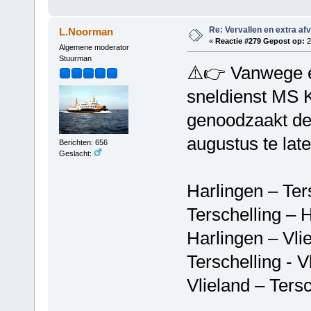
Re: Vervallen en extra af
L.Noorman
«
Reactie #279 Gepost op:
2
Algemene moderator
Stuurman
⚠️👉 Vanwege e
sneldienst MS 
genoodzaakt de
augustus te late
Berichten: 656
Geslacht:
Harlingen – Ter
Terschelling – 
Harlingen – Vlie
Terschelling - V
Vlieland – Tersc