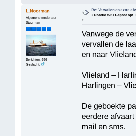
Re: Vervallen en extra af
L.Noorman
«
Reactie #281 Gepost op:
1
Algemene moderator
»
Stuurman
Vanwege de ve
vervallen de la
en naar Vliela
Berichten: 656
Geslacht:
Vlieland – Harl
Harlingen – Vli
De geboekte pa
eerdere afvaart
mail en sms.