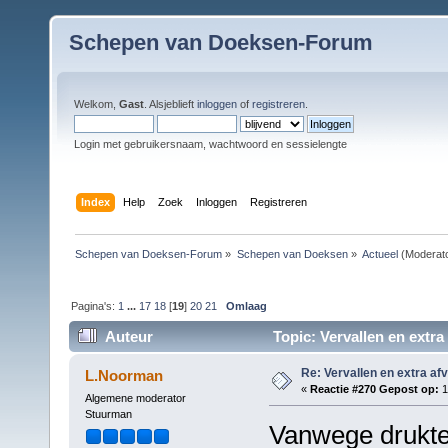
Schepen van Doeksen-Forum
Welkom,
Gast
. Alsjeblieft
inloggen
of
registreren
.
Login met gebruikersnaam, wachtwoord en sessielengte
Index
Help
Zoek
Inloggen
Registreren
Schepen van Doeksen-Forum
»
Schepen van Doeksen
»
Actueel
(Moderat
Pagina's:
1
...
17
18
[
19
]
20
21
Omlaag
Auteur
Topic: Vervallen en extra
Re: Vervallen en extra af
L.Noorman
«
Reactie #270 Gepost op:
1
Algemene moderator
Stuurman
Vanwege drukte 