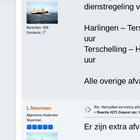
dienstregeling 
Harlingen – T
Berichten: 656
Geslacht:
uur
Terschelling 
uur
Alle overige af
Re: Vervallen en extra af
L.Noorman
«
Reactie #271 Gepost op:
9
Algemene moderator
Stuurman
Er zijn extra a