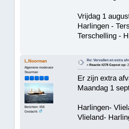
Vrijdag 1 augus
Harlingen - Ter
Terschelling - 
Re: Vervallen en extra af
L.Noorman
«
Reactie #278 Gepost op:
2
Algemene moderator
Stuurman
Er zijn extra af
Maandag 1 sep
Harlingen- Vli
Berichten: 656
Geslacht:
Vlieland- Harli