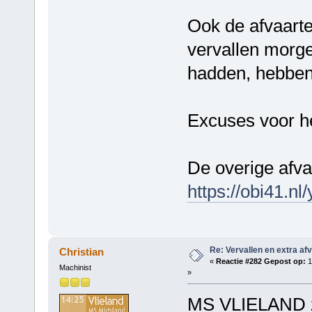
Ook de afvaart
vervallen morge
hadden, hebben 
Excuses voor 
De overige afva
https://obi41.n
Re: Vervallen en extra af
Christian
«
Reactie #282 Gepost op:
1
Machinist
»
MS VLIELAND za