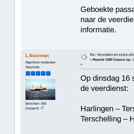
Geboekte passa
naar de veerdi
informatie.
Re: Vervallen en extra af
L.Noorman
«
Reactie #280 Gepost op:
1
Algemene moderator
»
Stuurman
Op dinsdag 16 s
de veerdienst:
Berichten: 656
Harlingen –
Geslacht:
Terschellin