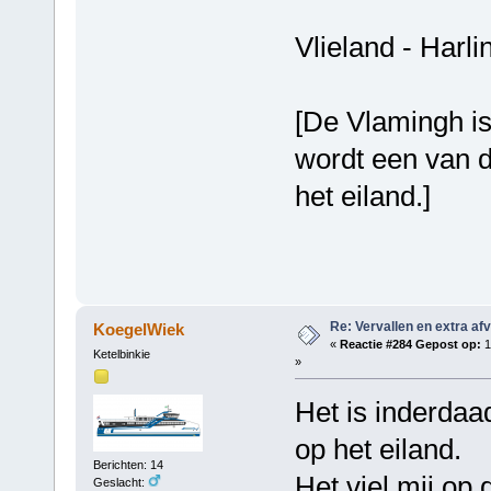
Vlieland - Harl
[De Vlamingh is
wordt een van 
het eiland.]
Re: Vervallen en extra af
KoegelWiek
«
Reactie #284 Gepost op:
1
Ketelbinkie
»
Het is inderdaa
op het eiland.
Berichten: 14
Het viel mij op
Geslacht: