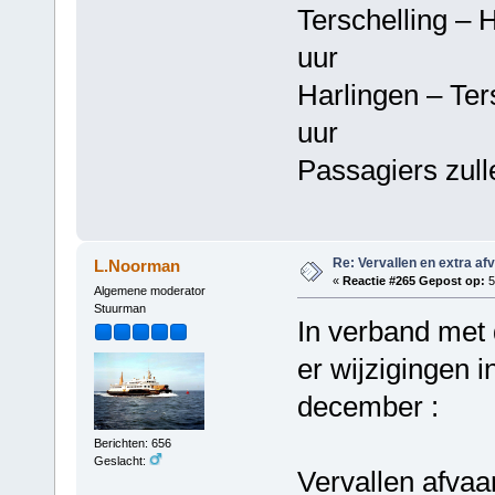
Terschelling 
uur
Harlingen – T
uur
Passagiers zul
Re: Vervallen en extra af
L.Noorman
«
Reactie #265 Gepost op:
5
Algemene moderator
Stuurman
In verband met
er wijzigingen i
december :
Berichten: 656
Geslacht:
Vervallen afvaa