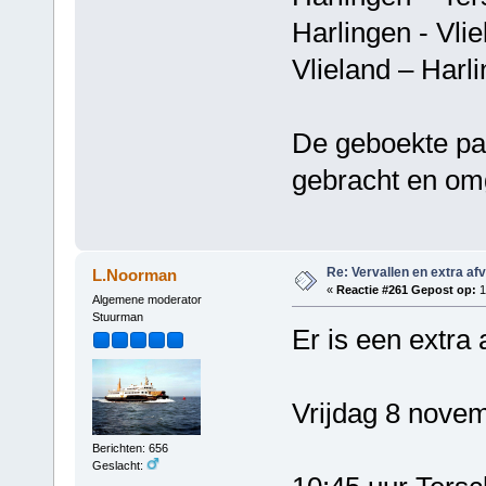
Harlingen - 
Vlieland – H
De geboekte pa
gebracht en om
Re: Vervallen en extra af
L.Noorman
«
Reactie #261 Gepost op:
1
Algemene moderator
Stuurman
Er is een extra 
Vrijdag 8 nove
Berichten: 656
Geslacht: