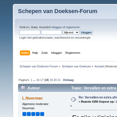
Schepen van Doeksen-Forum
Welkom,
Gast
. Alsjeblieft
inloggen
of
registreren
.
Login met gebruikersnaam, wachtwoord en sessielengte
Index
Help
Zoek
Inloggen
Registreren
Schepen van Doeksen-Forum
»
Schepen van Doeksen
»
Actueel
(Moderat
Pagina's:
1
...
16
17
[
18
]
19
20
21
Omlaag
Auteur
Topic: Vervallen en extra
Re: Vervallen en extra af
L.Noorman
«
Reactie #255 Gepost op:
1
Algemene moderator
»
Stuurman