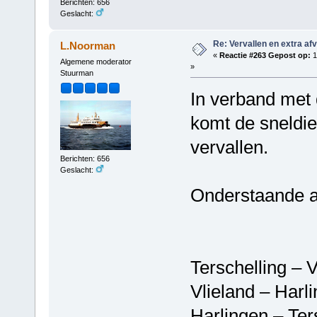
Berichten: 656
Geslacht:
Re: Vervallen en extra af
L.Noorman
«
Reactie #263 Gepost op:
1
Algemene moderator
»
Stuurman
In verband met
komt de sneldi
vervallen.
Berichten: 656
Geslacht:
Onderstaande 
Terschelling 
Vlieland – 
Harlingen – T