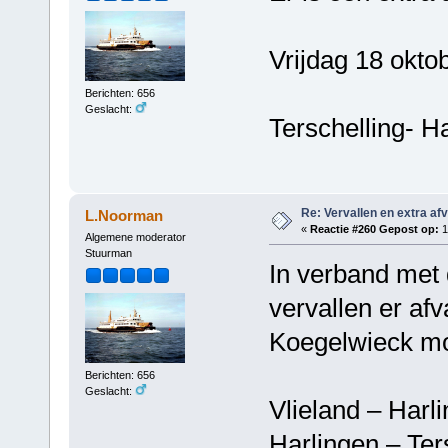
Vrijdag 18 okto
Berichten: 656
Geslacht:
Terschelling- H
Re: Vervallen en extra af
L.Noorman
«
Reactie #260 Gepost op:
1
Algemene moderator
Stuurman
In verband met
vervallen er af
Koegelwieck mo
Berichten: 656
Geslacht:
Vlieland – H
Harlingen – T