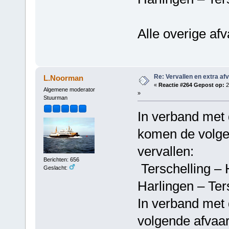
Alle overige af
Re: Vervallen en extra af
L.Noorman
«
Reactie #264 Gepost op:
2
Algemene moderator
»
Stuurman
In verband met
komen de volgen
vervallen:
Berichten: 656
Terschelling 
Geslacht:
Harlingen – T
In verband met 
volgende afvaar