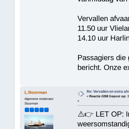
Vervallen afvaa
11.50 uur Vliela
14.10 uur Harli
Passagiers die 
bericht. Onze 
Re: Vervallen en extra af
L.Noorman
«
Reactie #268 Gepost op:
3
Algemene moderator
»
Stuurman
⚠️👉 LET OP: I
weersomstandig