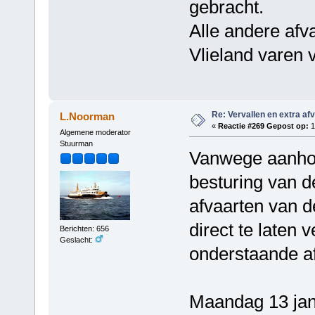
gebracht.
Alle andere afv
Vlieland varen 
Re: Vervallen en extra af
L.Noorman
«
Reactie #269 Gepost op:
1
Algemene moderator
Stuurman
Vanwege aanho
besturing van d
afvaarten van 
direct te laten 
Berichten: 656
Geslacht:
onderstaande af
Maandag 13 jan