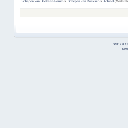
Schepen van Doeksen-Forum
»
Schepen van Doeksen
»
Actueel
(Moderat
SMF 2.0.1
Simp