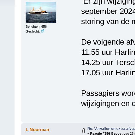
Er zijn wijzigin
september 2024
storing van de 
Berichten: 656
Geslacht:
De volgende afv
11.55 uur Harl
14.25 uur Tersc
17.05 uur Harli
Passagiers wor
wijzigingen en 
Re: Vervallen en extra afva
L.Noorman
«
Reactie #256 Gepost op:
26 