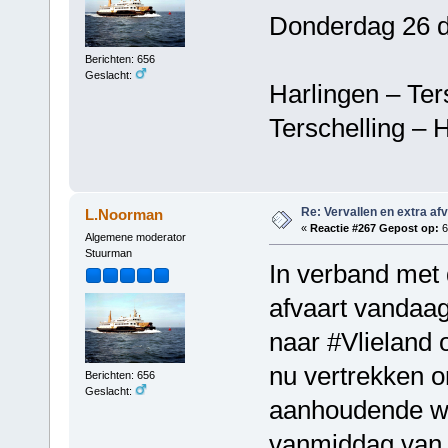
Donderdag 26 
Berichten: 656
Geslacht:
Harlingen – T
Terschelling 
Re: Vervallen en extra af
L.Noorman
«
Reactie #267 Gepost op:
6
Algemene moderator
Stuurman
In verband met 
afvaart vandaag
naar #Vlieland 
nu vertrekken o
Berichten: 656
Geslacht:
aanhoudende wi
vanmiddag van e