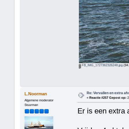
FB_IMG_1727362326248.jpg
(94.
Re: Vervallen en extra af
L.Noorman
«
Reactie #257 Gepost op:
2
Algemene moderator
Stuurman
Er is een extra 