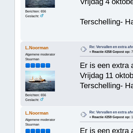
Vrijdag 4 oktob
Berichten: 656
Geslacht:
Terschelling- H
Re: Vervallen en extra af
L.Noorman
«
Reactie #258 Gepost op:
7
Algemene moderator
Stuurman
Er is een extra 
Vrijdag 11 okto
Terschelling- H
Berichten: 656
Geslacht:
Re: Vervallen en extra af
L.Noorman
«
Reactie #259 Gepost op:
1
Algemene moderator
Stuurman
Er is een extra 