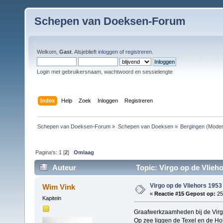
Schepen van Doeksen-Forum
Welkom,
Gast
. Alsjeblieft
inloggen
of
registreren
.
Login met gebruikersnaam, wachtwoord en sessielengte
Index
Help
Zoek
Inloggen
Registreren
Schepen van Doeksen-Forum
»
Schepen van Doeksen
»
Bergingen
(Moder
Pagina's:
1
[
2
]
Omlaag
Auteur
Topic: Virgo op de Vlieho
Virgo op de Vliehors 1953
Wim Vink
«
Reactie #15 Gepost op:
25 
Kapitein
Graafwerkzaamheden bij de Virg
Op zee liggen de Texel en de Ho