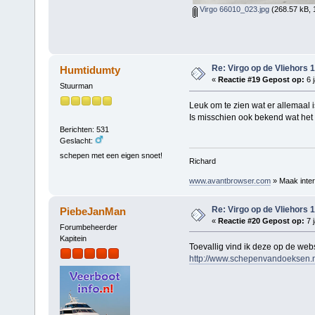
Virgo 66010_023.jpg
(268.57 kB, 
Re: Virgo op de Vliehors 
Humtidumty
«
Reactie #19 Gepost op:
6 j
Stuurman
Leuk om te zien wat er allemaal i
Is misschien ook bekend wat het
Berichten: 531
Geslacht:
schepen met een eigen snoet!
Richard
www.avantbrowser.com
» Maak inter
Re: Virgo op de Vliehors 
PiebeJanMan
«
Reactie #20 Gepost op:
7 j
Forumbeheerder
Kapitein
Toevallig vind ik deze op de webs
http://www.schepenvandoeksen.nl