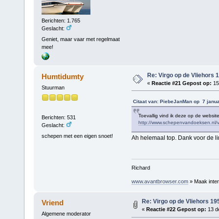
Berichten: 1.765
Geslacht:
Geniet, maar vaar met regelmaat
mee!
Re: Virgo op de Vliehors 
Humtidumty
«
Reactie #21 Gepost op:
15 
Stuurman
Citaat van: PiebeJanMan op 7 janua
Toevallig vind ik deze op de website
Berichten: 531
http://www.schepenvandoeksen.nl/v
Geslacht:
schepen met een eigen snoet!
Ah helemaal top. Dank voor de li
Richard
www.avantbrowser.com
» Maak inter
Re: Virgo op de Vliehors 19
Vriend
«
Reactie #22 Gepost op:
13 d
Algemene moderator