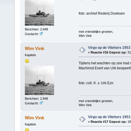
foto: archief Rederij Doeksen
Berichten: 2.848
met vriendelijke groeten,
Geslacht:
Wim Vink
Virgo op de Vliehors 1953
Wim Vink
«
Reactie #16 Gepost op:
31 
Kapitein
Tijdens het wachten op zee had d
Machinist Evert van Urk bespeel
foto: coll. K. v. Urk Ezn
Berichten: 2.848
met vriendelijke groeten,
Geslacht:
Wim Vink
Virgo op de Vliehors 1953
Wim Vink
«
Reactie #17 Gepost op:
18
Kapitein