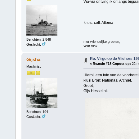
Via-via ontving ik onlangs bijgaa
foto's: coll. Attema
Berichten: 2.848
met vriendelijke groeten,
Geslacht:
Wim Vink
Re: Virgo op de Vliehors 19
Gijsha
«
Reactie #18 Gepost op:
22 n
Machinist
Hierbij een foto van de voorber
klus! Bron: Nationaal Archief.
Groet,
Gijs Hesselink
Berichten: 194
Geslacht: