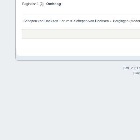
Pagina's:
1
[
2
]
Omhoog
Schepen van Doeksen-Forum
»
Schepen van Doeksen
»
Bergingen
(Moder
SMF 2.0.1
Simp