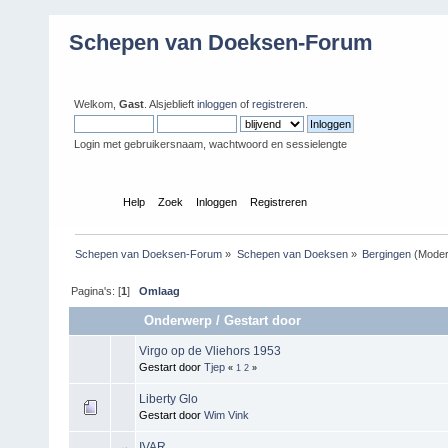
Schepen van Doeksen-Forum
Welkom,
Gast
. Alsjeblieft
inloggen
of
registreren
.
Login met gebruikersnaam, wachtwoord en sessielengte
Index
Help
Zoek
Inloggen
Registreren
Schepen van Doeksen-Forum
»
Schepen van Doeksen
»
Bergingen
(Moder
Pagina's: [
1
]
Omlaag
Onderwerp
/
Gestart door
Virgo op de Vliehors 1953
Gestart door
Tjep
«
1
2
»
Liberty Glo
Gestart door
Wim Vink
IVAR