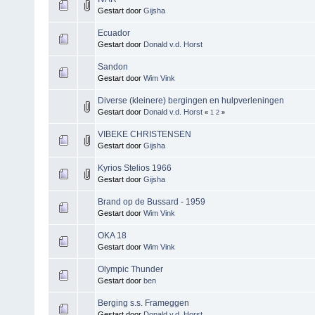
Gestart door
Gijsha
Ecuador
Gestart door
Donald v.d. Horst
Sandon
Gestart door
Wim Vink
Diverse (kleinere) bergingen en hulpverleningen
Gestart door
Donald v.d. Horst
«
1
2
»
VIBEKE CHRISTENSEN
Gestart door
Gijsha
Kyrios Stelios 1966
Gestart door
Gijsha
Brand op de Bussard - 1959
Gestart door
Wim Vink
OKA 18
Gestart door
Wim Vink
Olympic Thunder
Gestart door
ben
Berging s.s. Frameggen
Gestart door
Donald v.d. Horst