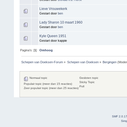
Lieve Vrouwekerk
Gestart door
ben
Lady Sharon 10 maart 1960
Gestart door
ben
Kyle Queen 1951
Gestart door kappie
Pagina's: [
1
]
Omhoog
Schepen van Doeksen-Forum
»
Schepen van Doeksen
»
Bergingen
(Moder
Normaal topic
Gesloten topic
Sticky Topic
Populair topic (meer dan 15 reacties)
Poll
Zeer populair topic (meer dan 25 reacties)
SMF 2.0.1
Simp