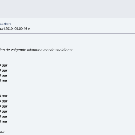
vaarten
ari 2010, 09:00:46 »
len de volgende afvaarten met de sneldienst:
0 uur
0 uur
0 uur
0 uur
0 uur
0 uur
0 uur
0 uur
0 uur
0 uur
uur