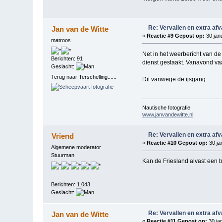
Re: Vervallen en extra af
Jan van de Witte
«
Reactie #9 Gepost op:
30 janu
matroos
Net in het weerbericht van d
Berichten: 91
dienst gestaakt. Vanavond va
Geslacht:
Terug naar Terschelling......
Dit vanwege de ijsgang.
Nautische fotografie
www.janvandewitte.nl
Re: Vervallen en extra af
Vriend
«
Reactie #10 Gepost op:
30 ja
Algemene moderator
Stuurman
Kan de Friesland alvast een 
Berichten: 1.043
Geslacht:
Re: Vervallen en extra af
Jan van de Witte
«
Reactie #11 Gepost op:
30 jan