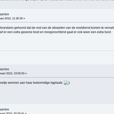
vaarten
ari 2010, 11:36:30 »
e brandaris gehoord dat de rest van de afvaarten van de sneldienst komen te verva
art er een extra gewone boot en morgenochtend gaat er ook weer een extra boot.
vaarten
nuari 2010, 19:56:03 »
beetje wennen aan haar toekomstige ligplaats
vaarten
uari 2010, 20:26:41 »