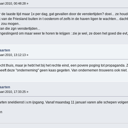
ari 2010, 00:48:28 »
r de laaste tijd maar 1x per dag, gat gevallen door de venstertijden? doei... ze ho
k van de Friesland buiten in t oosterom of zelfs in de haven ligen te wachten... dac
n zou mogen..
an die zgn venstertijden...
ingeslingerd om maar weer te horen te krijgen : zie je wel, ze doen het goed die evt
vaarten
ari 2010, 13:12:13 »
t echt thuis, maar je hebt het bij het rechte eind, een povere poging tot propaganda.
 heeft deze "onderneming" geen kaas gegeten. Van ondernemen trouwens ook niet.
vaarten
ari 2010, 17:33:25 »
ten sneldienst i.v.m ijsgang. Vanaf maandag 11 januari varen alle schepen volgen
en