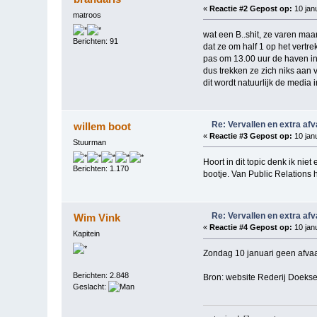
«
Reactie #2 Gepost op:
10 janu
matroos
wat een B..shit, ze varen maa
Berichten: 91
dat ze om half 1 op het vertre
pas om 13.00 uur de haven i
dus trekken ze zich niks aan v
dit wordt natuurlijk de media 
Re: Vervallen en extra af
willem boot
«
Reactie #3 Gepost op:
10 janu
Stuurman
Hoort in dit topic denk ik nie
Berichten: 1.170
bootje. Van Public Relations
Re: Vervallen en extra af
Wim Vink
«
Reactie #4 Gepost op:
10 janu
Kapitein
Zondag 10 januari geen afvaar
Berichten: 2.848
Bron: website Rederij Doeks
Geslacht: