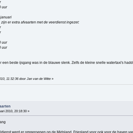
r
0 uur
januari
 zijn er extra afvaarten met de veerdienst ingezet:
r
r
0 uur
0 uur
r een beste ijsgang was in de blauwe slenk. Zelfs de kleine snelle watertaxi's hadd
010, 11:32:36 door Jan van de Witte
»
vaarten
ari 2010, 20:18:30 »
gang
ldienst werd er omgeroepen op de Midsland, Friesland voor ook voor de haven va