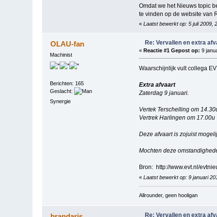
Omdat we het Nieuws topic bes
te vinden op de website van 
«
Laatst bewerkt op: 5 juli 2009,
Re: Vervallen en extra af
OLAU-fan
«
Reactie #1 Gepost op:
9 janua
Machinist
Waarschijnlijk vult collega E
Berichten: 165
Extra afvaart
Geslacht:
Zaterdag 9 januari.
Synergie
Vertek Terschelling om 14.30
Vertrek Harlingen om 17.00u
Deze afvaart is zojuist mogel
Mochten deze omstandighede
Bron: http://www.evt.nl/evtni
«
Laatst bewerkt op: 9 januari 2
Allrounder, geen hooligan
Re: Vervallen en extra af
brandaris