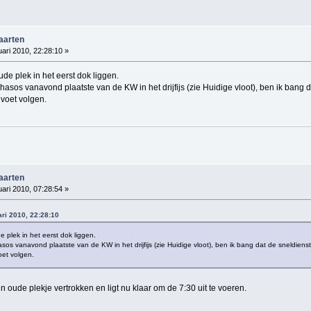
vaarten
ari 2010, 22:28:10 »
ude plek in het eerst dok liggen.
hasos vanavond plaatste van de KW in het drijfijs (zie Huidige vloot), ben ik bang 
 voet volgen.
vaarten
ari 2010, 07:28:54 »
ari 2010, 22:28:10
e plek in het eerst dok liggen.
sos vanavond plaatste van de KW in het drijfijs (zie Huidige vloot), ben ik bang dat de sneldien
oet volgen.
n oude plekje vertrokken en ligt nu klaar om de 7:30 uit te voeren.