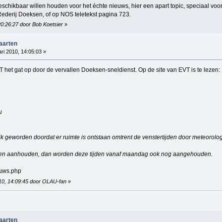
chikbaar willen houden voor het échte nieuws, hier een apart topic, speciaal voo
Rederij Doeksen, of op NOS teletekst pagina 723.
 20:26:27 door Bob Koetsier
»
vaarten
ri 2010, 14:05:03 »
VT het gat op door de vervallen Doeksen-sneldienst. Op de site van EVT is te lezen:
u
ijk geworden doordat er ruimte is ontstaan omtrent de venstertijden door meteoro
n aanhouden, dan worden deze tijden vanaf maandag ook nog aangehouden.
euws.php
010, 14:09:45 door OLAU-fan
»
vaarten