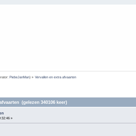
rator:
PiebeJanMan
) »
Vervallen en extra afvaarten
 afvaarten (gelezen 340106 keer)
ten
9:32:46 »