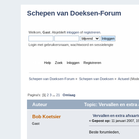
Schepen van Doeksen-Forum
Welkom,
Gast
. Alsjeblieft
inloggen
of
registreren
.
Login met gebruikersnaam, wachtwoord en sessielengte
Index
Help
Zoek
Inloggen
Registreren
Schepen van Doeksen-Forum
»
Schepen van Doeksen
»
Actueel
(Mode
Pagina's: [
1
]
2
3
...
21
Omlaag
Auteur
Topic: Vervallen en extra
Vervallen en extra afvaar
Bob Koetsier
«
Gepost op:
11 januari 2007, 1
Gast
Beste forumleden,