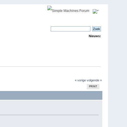
Nieuws:
« vorige
volgende »
PRINT