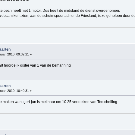
 ze pech heeft met 1 motor. Dus heeft de midsland de dienst overgenomen.
 webcam kunt zien, aan de schuimspoor achter de Friesland, is ze geholpen door d
vaarten
nuari 2010, 09:32:21 »
art hoorde ik gister van 1 van de bemanning
vaarten
nuari 2010, 10:40:31 »
e maken want gert-jan is met haar om 10.25 vertrokken van Terschelling