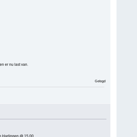
en er nu last van.
Gelogd
n Harlingen @ 15.00