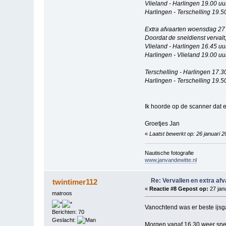
Vlieland - Harlingen 19.00 uu
Harlingen - Terschelling 19.5
Extra afvaarten woensdag 27 
Doordat de sneldienst vervalt,
Vlieland - Harlingen 16.45 uu
Harlingen - Vlieland 19.00 uu
Terschelling - Harlingen 17.3
Harlingen - Terschelling 19.5
Ik hoorde op de scanner dat e
Groetjes Jan
«
Laatst bewerkt op: 26 januari 2
Nautische fotografie
www.janvandewitte.nl
Re: Vervallen en extra af
twintimer112
«
Reactie #8 Gepost op:
27 janu
matroos
Vanochtend was er beste ijs
Berichten: 70
Geslacht:
Morgen vanaf 16.30 weer sne