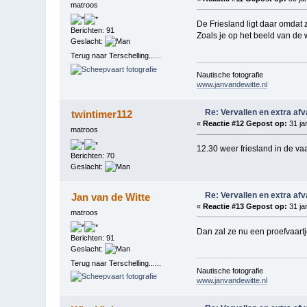
matroos
De Friesland ligt daar omdat
Berichten: 91
Zoals je op het beeld van de
Geslacht:
Terug naar Terschelling......
Nautische fotografie
www.janvandewitte.nl
Re: Vervallen en extra af
twintimer112
«
Reactie #12 Gepost op:
31 ja
matroos
12.30 weer friesland in de va
Berichten: 70
Geslacht:
Re: Vervallen en extra af
Jan van de Witte
«
Reactie #13 Gepost op:
31 ja
matroos
Dan zal ze nu een proefvaartj
Berichten: 91
Geslacht:
Terug naar Terschelling......
Nautische fotografie
www.janvandewitte.nl