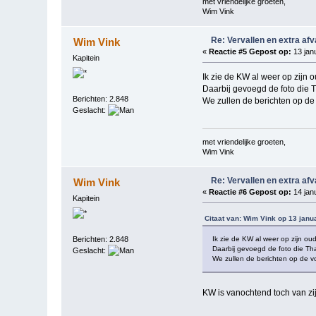
met vriendelijke groeten,
Wim Vink
Re: Vervallen en extra af
Wim Vink
«
Reactie #5 Gepost op:
13 janu
Kapitein
Ik zie de KW al weer op zijn o
Daarbij gevoegd de foto die T
Berichten: 2.848
We zullen de berichten op de
Geslacht:
met vriendelijke groeten,
Wim Vink
Re: Vervallen en extra af
Wim Vink
«
Reactie #6 Gepost op:
14 janu
Kapitein
Citaat van: Wim Vink op 13 janu
Ik zie de KW al weer op zijn oud
Berichten: 2.848
Daarbij gevoegd de foto die Tha
Geslacht:
We zullen de berichten op de v
KW is vanochtend toch van zij