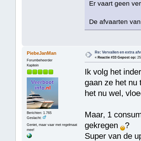
Er vaart geen ve
De afvaarten van 
Re: Vervallen en extra af
PiebeJanMan
«
Reactie #33 Gepost op:
25 
Forumbeheerder
Kapitein
Ik volg het inde
gaan ze het nu t
het nu wel, vloe
Maar, 1 consum
Berichten: 1.765
Geslacht:
gekregen
?
Geniet, maar vaar met regelmaat
mee!
Super van de u