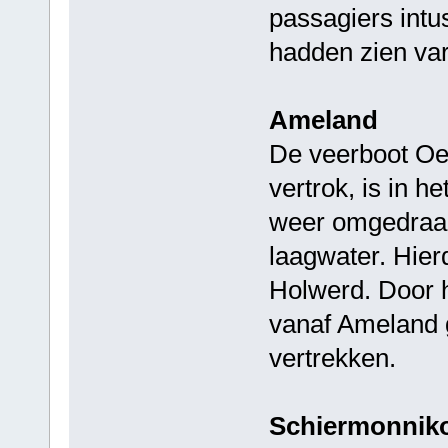
passagiers intu
hadden zien va
Ameland
De veerboot Oe
vertrok, is in 
weer omgedraai
laagwater. Hier
Holwerd. Door h
vanaf Ameland
vertrekken.
Schiermonnik