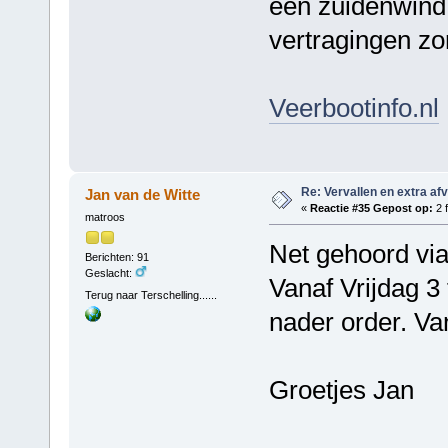
een zuidenwind 
vertragingen zo
Veerbootinfo.nl
Re: Vervallen en extra af
Jan van de Witte
«
Reactie #35 Gepost op:
2 f
matroos
Net gehoord via
Berichten: 91
Geslacht:
Vanaf Vrijdag 3 
Terug naar Terschelling......
nader order. V
Groetjes Jan