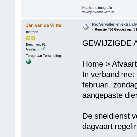
Nautische fotografie
www.janvandewitte.nl
Re: Vervallen en extra af
Jan van de Witte
«
Reactie #36 Gepost op:
3 f
matroos
GEWIJZIGDE 
Berichten: 91
Geslacht:
Terug naar Terschelling......
Home > Afvaart
In verband met 
februari, zonda
aangepaste dien
De sneldienst v
dagvaart regeli