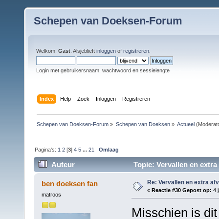
Schepen van Doeksen-Forum
Welkom,
Gast
. Alsjeblieft
inloggen
of
registreren
.
Login met gebruikersnaam, wachtwoord en sessielengte
Index
Help
Zoek
Inloggen
Registreren
Schepen van Doeksen-Forum
»
Schepen van Doeksen
»
Actueel
(Moderat
Pagina's:
1
2
[
3
]
4
5
...
21
Omlaag
Auteur
Topic: Vervallen en extra
Re: Vervallen en extra af
ben doeksen fan
«
Reactie #30 Gepost op:
4 j
matroos
Misschien is dit