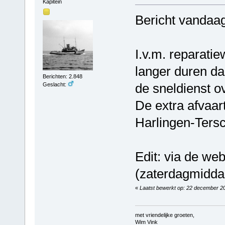
Kapitein
Bericht vandaag
I.v.m. reparat
langer duren da
Berichten: 2.848
de sneldienst 
Geslacht:
De extra afvaar
Harlingen-Tersc
Edit: via de we
(zaterdagmiddag
«
Laatst bewerkt op: 22 december 2
met vriendelijke groeten,
Wim Vink