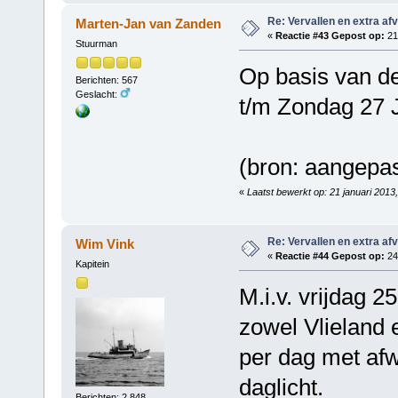
Re: Vervallen en extra af
Marten-Jan van Zanden
«
Reactie #43 Gepost op:
21 
Stuurman
Op basis van de
Berichten: 567
Geslacht:
t/m Zondag 27 J
(bron: aangepa
«
Laatst bewerkt op: 21 januari 2013
Re: Vervallen en extra af
Wim Vink
«
Reactie #44 Gepost op:
24 
Kapitein
M.i.v. vrijdag 2
zowel Vlieland 
per dag met afwi
daglicht.
Berichten: 2.848