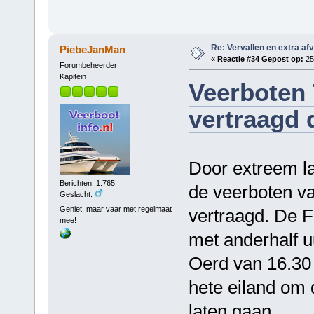
Re: Vervallen en extra af
PiebeJanMan
«
Reactie #34 Gepost op:
25 
Forumbeheerder
Kapitein
Veerboten 
vertraagd 
Door extreem la
Berichten: 1.765
de veerboten v
Geslacht:
Geniet, maar vaar met regelmaat
vertraagd. De F
mee!
met anderhalf u
Oerd van 16.30
hete eiland om 
laten gaan.