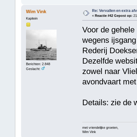
Re: Vervallen en extra af
Wim Vink
«
Reactie #42 Gepost op:
21 
Kapitein
Voor de gehele 
wegens ijsgang 
Rederij Doekse
Dezelfde websi
Berichten: 2.848
zowel naar Vlie
Geslacht:
avondvaart met
Details: zie de
met vriendelijke groeten,
Wim Vink