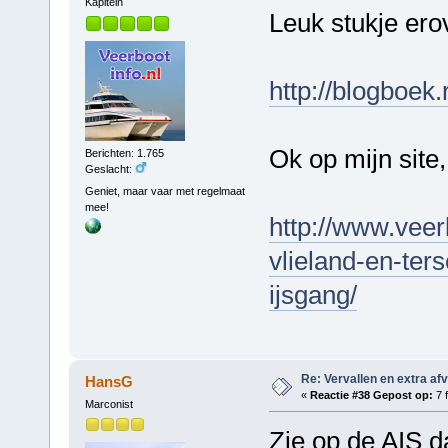
Kapitein
Leuk stukje ero
http://blogboek
Ok op mijn site,
Berichten: 1.765
Geslacht:
Geniet, maar vaar met regelmaat
mee!
http://www.veer
vlieland-en-ter
ijsgang/
Re: Vervallen en extra af
HansG
«
Reactie #38 Gepost op:
7 f
Marconist
Zie op de AIS d