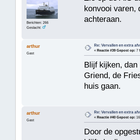
konvooi varen, 
achteraan.
Berichten: 266
Geslacht:
Re: Vervallen en extra af
arthur
«
Reactie #39 Gepost op:
7 f
Gast
Blijf kijken, dan
Griend, de Frie
huis gaan.
Re: Vervallen en extra af
arthur
«
Reactie #40 Gepost op:
16 
Gast
Door de opgest