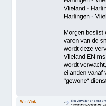
Harlingen - 
Vlieland - Ha
Harlingen - V
Morgen beslist d
varen van de sn
wordt deze ver
Vlieland EN ms 
wordt verwacht,
eilanden vanaf 
"gewone" dienst
Re: Vervallen en extra af
Wim Vink
«
Reactie #41 Gepost op:
22