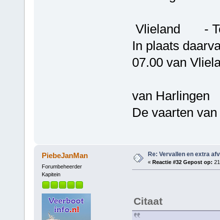
Vlieland - Ter
In plaats daarv
07.00 van Vliel
en ve
van Harlingen
De vaarten van 
Re: Vervallen en extra af
PiebeJanMan
«
Reactie #32 Gepost op:
21 
Forumbeheerder
Kapitein
Citaat