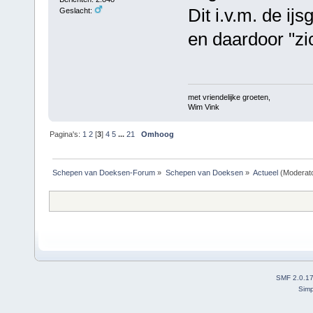
Dit i.v.m. de ijs
Geslacht:
en daardoor "zi
met vriendelijke groeten,
Wim Vink
Pagina's:
1
2
[
3
]
4
5
...
21
Omhoog
Schepen van Doeksen-Forum
»
Schepen van Doeksen
»
Actueel
(Moderat
SMF 2.0.1
Simp