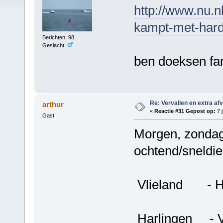
http://www.nu.n
kampt-met-hard
Berichten: 98
Geslacht:
ben doeksen fa
Re: Vervallen en extra af
arthur
«
Reactie #31 Gepost op:
7 j
Gast
Morgen, zondag
ochtend/sneldie
Vlieland - H
Harlingen - 