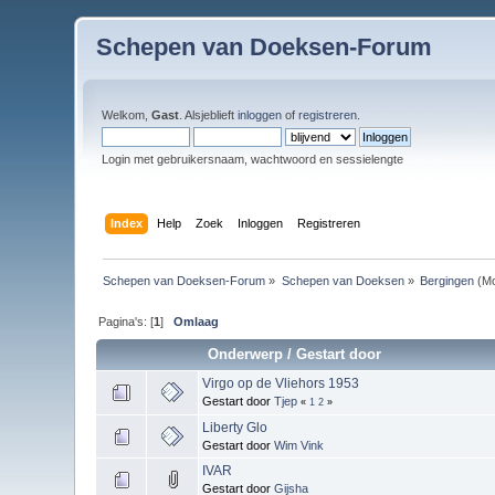
Schepen van Doeksen-Forum
Welkom,
Gast
. Alsjeblieft
inloggen
of
registreren
.
Login met gebruikersnaam, wachtwoord en sessielengte
Index
Help
Zoek
Inloggen
Registreren
Schepen van Doeksen-Forum
»
Schepen van Doeksen
»
Bergingen
(Mo
Pagina's: [
1
]
Omlaag
Onderwerp
/
Gestart door
Virgo op de Vliehors 1953
Gestart door
Tjep
«
1
2
»
Liberty Glo
Gestart door
Wim Vink
IVAR
Gestart door
Gijsha