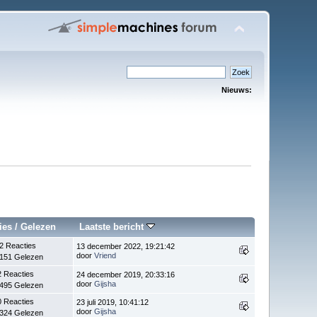
Nieuws:
ies
/
Gelezen
Laatste bericht
2 Reacties
13 december 2022, 19:21:42
door
Vriend
.151 Gelezen
2 Reacties
24 december 2019, 20:33:16
door
Gijsha
.495 Gelezen
0 Reacties
23 juli 2019, 10:41:12
door
Gijsha
.324 Gelezen