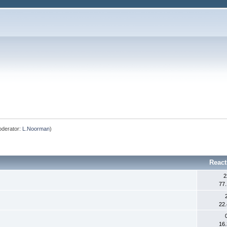
derator:
L.Noorman
)
React
2
77
22
16