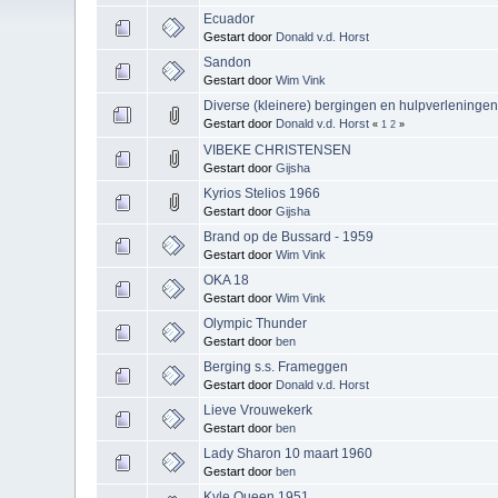
Ecuador
Gestart door
Donald v.d. Horst
Sandon
Gestart door
Wim Vink
Diverse (kleinere) bergingen en hulpverleninge
Gestart door
Donald v.d. Horst
«
1
2
»
VIBEKE CHRISTENSEN
Gestart door
Gijsha
Kyrios Stelios 1966
Gestart door
Gijsha
Brand op de Bussard - 1959
Gestart door
Wim Vink
OKA 18
Gestart door
Wim Vink
Olympic Thunder
Gestart door
ben
Berging s.s. Frameggen
Gestart door
Donald v.d. Horst
Lieve Vrouwekerk
Gestart door
ben
Lady Sharon 10 maart 1960
Gestart door
ben
Kyle Queen 1951