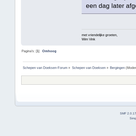
een dag later afg
met vriendelijke groeten,
Wim Vink
Pagina's: [
1
]
Omhoog
Schepen van Doeksen-Forum
»
Schepen van Doeksen
»
Bergingen
(Moder
SMF 2.0.1
Simp