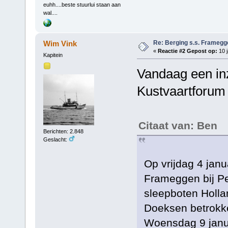
euhh....beste stuurlui staan aan
wal....
Re: Berging s.s. Framegg
Wim Vink
«
Reactie #2 Gepost op:
10 j
Kapitein
Vandaag een in
Kustvaartforum
Citaat van: Ben
Berichten: 2.848
Geslacht:
Op vrijdag 4 jan
Frameggen bij Pe
sleepboten Hollan
Doeksen betrokke
Woensdag 9 janua