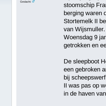
Geslacht:
stoomschip Fram
berging waren d
Stortemelk II b
van Wijsmuller.
Woensdag 9 janu
getrokken en ee
De sleepboot Ho
een gebroken a
bij scheepswer
II was pas op w
in de haven van