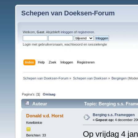
Schepen van Doeksen-Forum
Welkom,
Gast
. Alsjeblieft
inloggen
of
registreren
.
Login met gebruikersnaam, wachtwoord en sessielengte
Index
Help
Zoek
Inloggen
Registreren
Schepen van Doeksen-Forum
»
Schepen van Doeksen
»
Bergingen
(Moder
Pagina's: [
1
]
Omlaag
Auteur
Topic: Berging s.s. Fram
Berging s.s. Frameggen
Donald v.d. Horst
«
Gepost op:
4 december 200
Ketelbinkie
Op vrijdag 4 ja
Berichten: 33