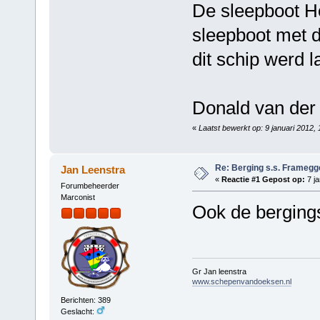
De sleepboot Ho
sleepboot met 
dit schip werd l
Donald van der
«
Laatst bewerkt op: 9 januari 2012,
Re: Berging s.s. Framegg
Jan Leenstra
«
Reactie #1 Gepost op:
7 ja
Forumbeheerder
Marconist
Ook de bergings
Gr Jan leenstra
www.schepenvandoeksen.nl
Berichten: 389
Geslacht: