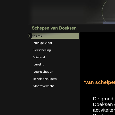
'van schelpe
De gronds
Doeksen e
activiteit