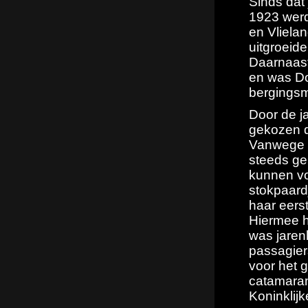
Sinds dat 
1923 werd
en Vlielan
uitgroeide
Daarnaast
en was D
bergingsm
Door de ja
gekozen d
Vanwege 
steeds g
kunnen vo
stokpaard
haar eers
Hiermee h
was jaren
passagier
voor het 
catamaran
Koninklijk