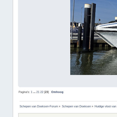
Pagina's:
1
...
21
22
[
23
]
Omhoog
Schepen van Doeksen-Forum
»
Schepen van Doeksen
»
Huidige vloot va