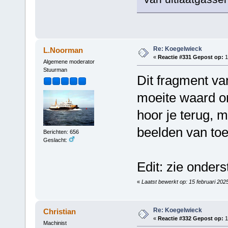
Re: Koegelwieck
L.Noorman
«
Reactie #331 Gepost op:
1
Algemene moderator
Stuurman
Dit fragment va
moeite waard om
hoor je terug, 
beelden van to
Berichten: 656
Geslacht:
Edit: zie onders
«
Laatst bewerkt op: 15 februari 20
Re: Koegelwieck
Christian
«
Reactie #332 Gepost op:
1
Machinist