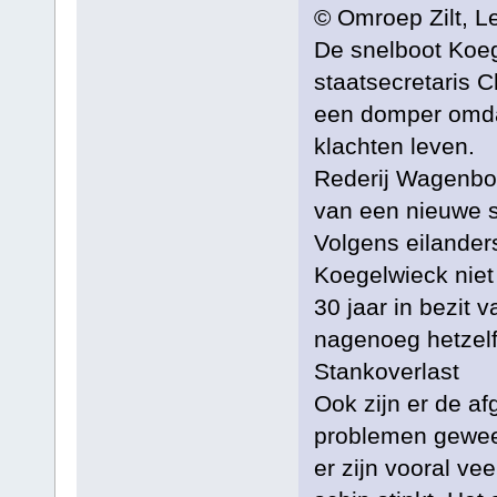
© Omroep Zilt, L
De snelboot Koe
staatsecretaris C
een domper omdat
klachten leven.
Rederij Wagenbor
van een nieuwe s
Volgens eilander
Koegelwieck niet 
30 jaar in bezit v
nagenoeg hetzel
Stankoverlast
Ook zijn er de a
problemen gewees
er zijn vooral ve