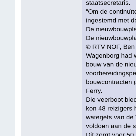
staatsecretaris.
"Om de continuïte
ingestemd met d
De nieuwbouwpl
De nieuwbouwpl
© RTV NOF, Ben 
Wagenborg had w
bouw van de nie
voorbereidingspe
bouwcontracten
Ferry.
Die veerboot bie
kon 48 reizigers
waterjets van de
voldoen aan de s
Dit zorgt voor 50