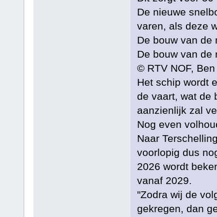
De nieuwe snelbo
varen, als deze
De bouw van de 
De bouw van de 
© RTV NOF, Ben 
Het schip wordt 
de vaart, wat de
aanzienlijk zal v
Nog even volhou
Naar Terschellin
voorlopig dus no
2026 wordt beken
vanaf 2029.
"Zodra wij de v
gekregen, dan g