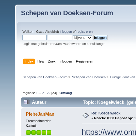
Schepen van Doeksen-Forum
Welkom,
Gast
. Alsjeblieft
inloggen
of
registreren
.
Login met gebruikersnaam, wachtwoord en sessielengte
Index
Help
Zoek
Inloggen
Registreren
Schepen van Doeksen-Forum
»
Schepen van Doeksen
»
Huidige vloot va
Pagina's:
1
...
21
22
[
23
]
Omlaag
Auteur
Topic: Koegelwieck (gele
Re: Koegelwieck
PiebeJanMan
«
Reactie #330 Gepost op:
1
Forumbeheerder
Kapitein
https://www.omr