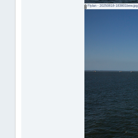
Flylan - 20250818-183801bew.jpg