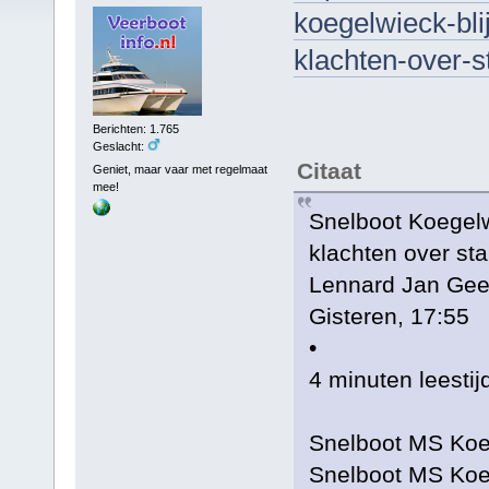
koegelwieck-bli
klachten-over-
Berichten: 1.765
Geslacht:
Citaat
Geniet, maar vaar met regelmaat
mee!
Snelboot Koegelwi
klachten over st
Lennard Jan Gee
Gisteren, 17:55
•
4 minuten leestij
Snelboot MS Koe
Snelboot MS Koe