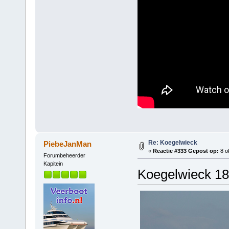
Re: Koegelwieck
PiebeJanMan
«
Reactie #333 Gepost op:
8 o
Forumbeheerder
Kapitein
Koegelwieck 18