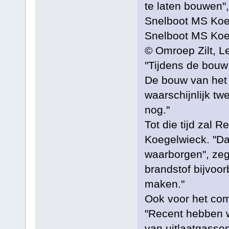
te laten bouwen",
Snelboot MS Koeg
Snelboot MS Koeg
© Omroep Zilt, L
"Tijdens de bouw 
De bouw van het s
waarschijnlijk tw
nog."
Tot die tijd zal 
Koegelwieck. "Da
waarborgen", zeg
brandstof bijvoo
maken."
Ook voor het comf
"Recent hebben w
van uitlaatgasse