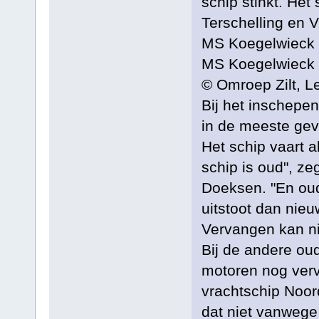
schip stinkt. Het
Terschelling en V
MS Koegelwieck
MS Koegelwieck
© Omroep Zilt, L
Bij het inschepen
in de meeste geval
Het schip vaart al
schip is oud", ze
Doeksen. "En ou
uitstoot dan nie
Vervangen kan ni
Bij de andere ou
motoren nog verv
vrachtschip Noor
dat niet vanwege