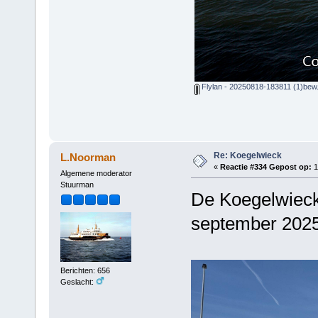
Flylan - 20250818-183811 (1)bew.
Re: Koegelwieck
L.Noorman
«
Reactie #334 Gepost op:
1
Algemene moderator
Stuurman
De Koegelwieck 
september 202
Berichten: 656
Geslacht: