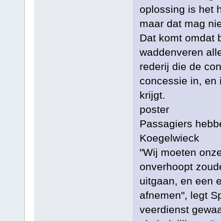
oplossing is het 
maar dat mag nie
Dat komt omdat b
waddenveren all
rederij die de co
concessie in, en
krijgt.
poster
Passagiers hebbe
Koegelwieck
"Wij moeten onze
onverhoopt zoude
uitgaan, en een 
afnemen", legt Sp
veerdienst gewaa