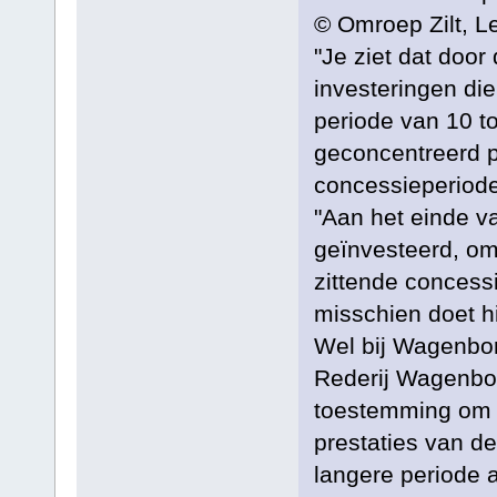
© Omroep Zilt, L
"Je ziet dat doo
investeringen di
periode van 10 t
geconcentreerd p
concessieperiode
"Aan het einde v
geïnvesteerd, omd
zittende concess
misschien doet hi
Wel bij Wagenbo
Rederij Wagenbor
toestemming om 
prestaties van d
langere periode 