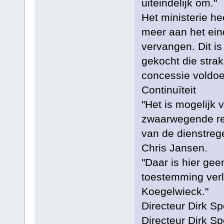
uiteindelijk om."
Het ministerie he
meer aan het ei
vervangen. Dit i
gekocht die stra
concessie voldoe
Continuïteit
"Het is mogelijk 
zwaarwegende rede
van de dienstrege
Chris Jansen.
"Daar is hier ge
toestemming verl
Koegelwieck."
Directeur Dirk S
Directeur Dirk S