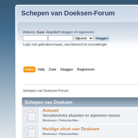
Schepen van Doeksen-Forum
Welkom,
Gast
. Alsjeblieft
inloggen
of
registreren
.
Login met gebruikersnaam, wachtwoord en sessielengte
Index
Help
Zoek
Inloggen
Registreren
Schepen van Doeksen-Forum
Schepen van Doeksen
Actueel
Vervallen/extra afvaarten en algemeen nieuws
Moderator:
PiebeJanMan
Huidige vloot van Doeksen
Moderator:
PiebeJanMan