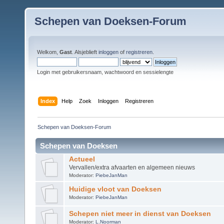
Schepen van Doeksen-Forum
Welkom,
Gast
. Alsjeblieft
inloggen
of
registreren
.
Login met gebruikersnaam, wachtwoord en sessielengte
Index
Help
Zoek
Inloggen
Registreren
Schepen van Doeksen-Forum
Schepen van Doeksen
Actueel
Vervallen/extra afvaarten en algemeen nieuws
Moderator:
PiebeJanMan
Huidige vloot van Doeksen
Moderator:
PiebeJanMan
Schepen niet meer in dienst van Doeksen
Moderator:
L.Noorman