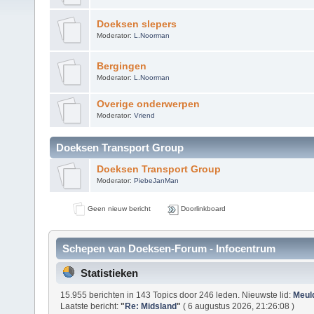
Doeksen slepers
Moderator:
L.Noorman
Bergingen
Moderator:
L.Noorman
Overige onderwerpen
Moderator:
Vriend
Doeksen Transport Group
Doeksen Transport Group
Moderator:
PiebeJanMan
Geen nieuw bericht
Doorlinkboard
Schepen van Doeksen-Forum - Infocentrum
Statistieken
15.955 berichten in 143 Topics door 246 leden. Nieuwste lid:
Meul
Laatste bericht:
"
Re: Midsland
"
( 6 augustus 2026, 21:26:08 )