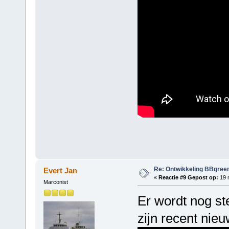
Re: Ontwikkeling BBgree
Evert Jan
«
Reactie #9 Gepost op:
19 m
Marconist
Er wordt nog st
zijn recent nie