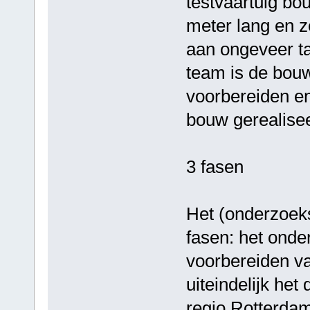
testvaartuig bo
meter lang en z
aan ongeveer ta
team is de bouw
voorbereiden e
bouw gerealise
3 fasen
Het (onderzoeks)
fasen: het onde
voorbereiden v
uiteindelijk het
regio Rotterda