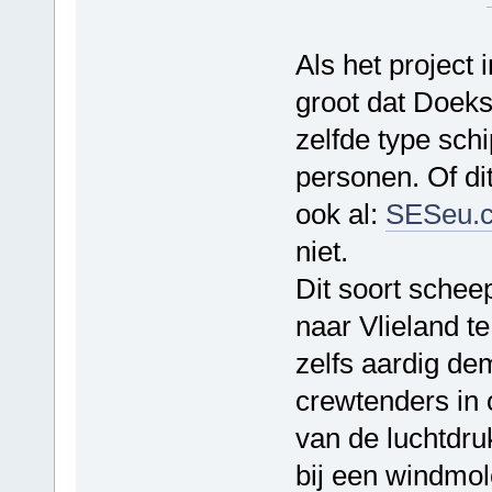
Als het project 
groot dat Doek
zelfde type sch
personen. Of di
ook al:
SESeu.
niet.
Dit soort schee
naar Vlieland t
zelfs aardig dem
crewtenders in 
van de luchtdru
bij een windmo