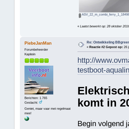
ASV_22_m_combi_ferry_1_18498
«
Laatst bewerkt op: 28 oktober 201
Re: Ontwikkeling BBgree
PiebeJanMan
«
Reactie #2 Gepost op:
26 j
Forumbeheerder
Kapitein
http://www.ovma
testboot-aquali
Elektrisc
Berichten: 1.765
komt in 2
Geslacht:
Geniet, maar vaar met regelmaat
mee!
Begin volgend j