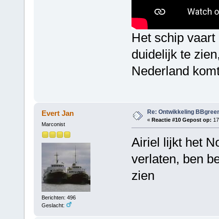
Het schip vaart
duidelijk te zi
Nederland komt.
Re: Ontwikkeling BBgree
Evert Jan
«
Reactie #10 Gepost op:
17 
Marconist
Airiel lijkt het 
verlaten, ben b
zien
Berichten: 496
Geslacht: