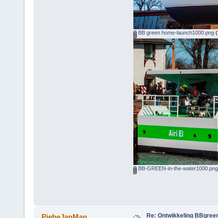
BB green home-launch1000.png
(
BB-GREEN-in-the-water1000.png
Re: Ontwikkeling BBgree
PiebeJanMan