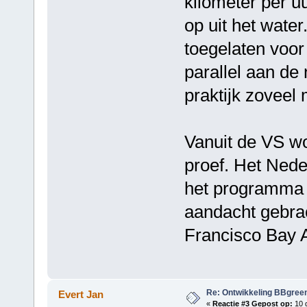
kilometer per uu
op uit het water
toegelaten voor
parallel aan de
praktijk zoveel 
Vanuit de VS wo
proef. Het Nede
het programma 
aandacht gebrac
Francisco Bay 
Re: Ontwikkeling BBgree
Evert Jan
«
Reactie #3 Gepost op:
10 