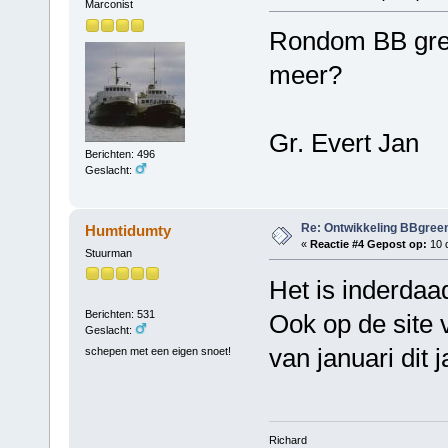
Marconist
Rondom BB green
meer?
Gr. Evert Jan
Berichten: 496
Geslacht:
Re: Ontwikkeling BBgree
Humtidumty
«
Reactie #4 Gepost op:
10 
Stuurman
Het is inderdaad 
Berichten: 531
Ook op de site 
Geslacht:
van januari dit j
schepen met een eigen snoet!
Richard