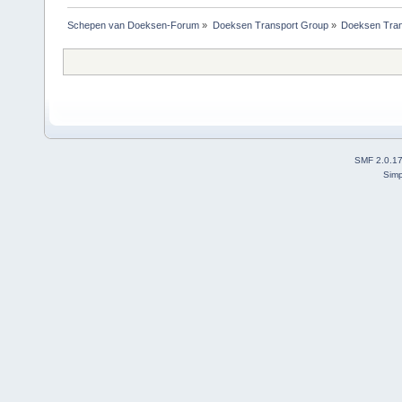
Schepen van Doeksen-Forum
»
Doeksen Transport Group
»
Doeksen Tran
SMF 2.0.1
Simp