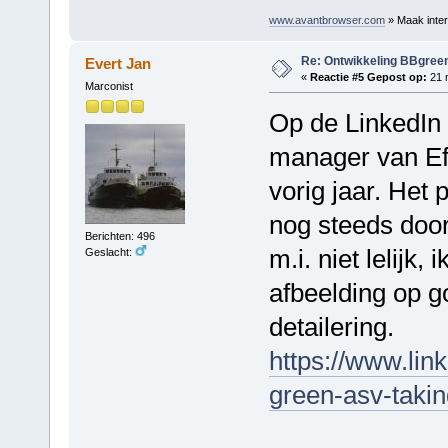
www.avantbrowser.com
» Maak inter
Re: Ontwikkeling BBgree
Evert Jan
«
Reactie #5 Gepost op:
21 m
Marconist
Op de LinkedIn
manager van Ef
vorig jaar. Het 
nog steeds door, 
Berichten: 496
m.i. niet lelijk,
Geslacht:
afbeelding op 
detailering.
https://www.lin
green-asv-taki