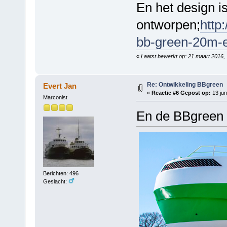
En het design is 
ontworpen;
http
bb-green-20m-e
«
Laatst bewerkt op: 21 maart 2016,
Re: Ontwikkeling BBgreen
Evert Jan
«
Reactie #6 Gepost op:
13 jun
Marconist
En de BBgreen li
Berichten: 496
Geslacht: