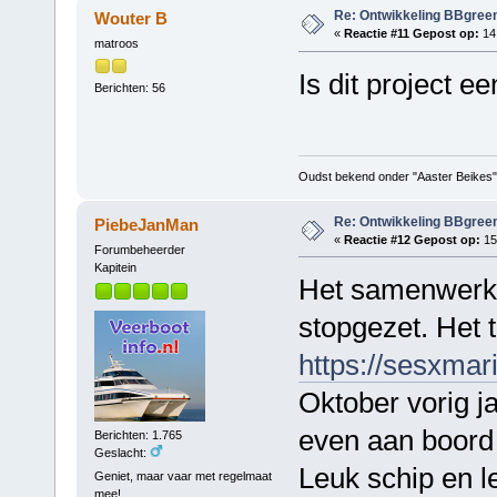
Re: Ontwikkeling BBgree
Wouter B
«
Reactie #11 Gepost op:
14 
matroos
Is dit project 
Berichten: 56
Oudst bekend onder "Aaster Beikes"
Re: Ontwikkeling BBgree
PiebeJanMan
«
Reactie #12 Gepost op:
15
Forumbeheerder
Kapitein
Het samenwerkin
stopgezet. Het 
https://sesxmar
Oktober vorig j
even aan boord 
Berichten: 1.765
Geslacht:
Leuk schip en l
Geniet, maar vaar met regelmaat
mee!