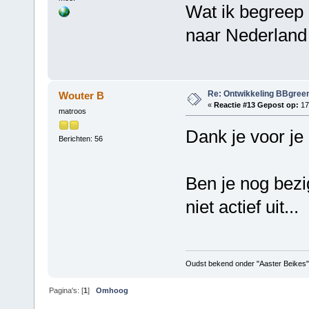
Wat ik begreep i
naar Nederland
Re: Ontwikkeling BBgree
Wouter B
«
Reactie #13 Gepost op:
17
matroos
Dank je voor je
Berichten: 56
Ben je nog bez
niet actief uit...
Oudst bekend onder "Aaster Beikes"
Pagina's: [
1
]
Omhoog