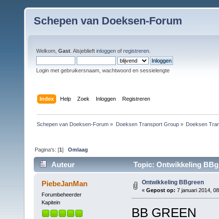
Schepen van Doeksen-Forum
Welkom,
Gast
. Alsjeblieft
inloggen
of
registreren
.
Login met gebruikersnaam, wachtwoord en sessielengte
Index
Help
Zoek
Inloggen
Registreren
Schepen van Doeksen-Forum
»
Doeksen Transport Group
»
Doeksen Tran
Pagina's: [
1
]
Omlaag
Auteur
Topic: Ontwikkeling BBg
Ontwikkeling BBgreen
PiebeJanMan
«
Gepost op:
7 januari 2014, 08
Forumbeheerder
Kapitein
BB GREEN