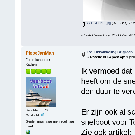
BB-GREEN-1.jpg
(37.02 kB, 565x
«
Laatst bewerkt op: 28 oktober 201
Re: Ontwikkeling BBgreen
PiebeJanMan
«
Reactie #1 Gepost op:
9 janu
Forumbeheerder
Kapitein
Ik vermoed dat 
heeft om de sne
den duur te ver
Er zijn ook al 
Berichten: 1.765
Geslacht:
snelboot voor T
Geniet, maar vaar met regelmaat
mee!
Zie ook artikel: