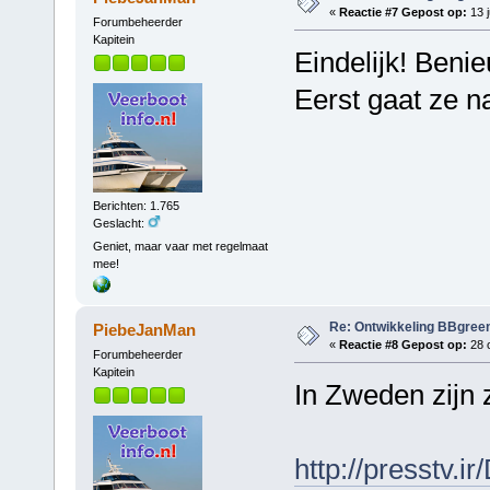
«
Reactie #7 Gepost op:
13 j
Forumbeheerder
Kapitein
Eindelijk! Ben
Eerst gaat ze n
Berichten: 1.765
Geslacht:
Geniet, maar vaar met regelmaat
mee!
Re: Ontwikkeling BBgree
PiebeJanMan
«
Reactie #8 Gepost op:
28 o
Forumbeheerder
Kapitein
In Zweden zijn 
http://presstv.