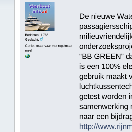
De nieuwe Wate
passagiersschip 
milieuvriendeli
Berichten: 1.765
Geslacht:
onderzoeksproje
Geniet, maar vaar met regelmaat
mee!
“BB GREEN” dat 
is een 100% ele
gebruik maakt v
luchtkussentec
getest worden i
samenwerking m
naar een bijdr
http://www.rijn