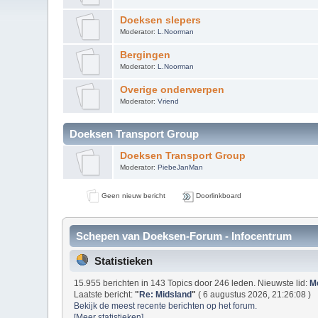
Doeksen slepers
Moderator:
L.Noorman
Bergingen
Moderator:
L.Noorman
Overige onderwerpen
Moderator:
Vriend
Doeksen Transport Group
Doeksen Transport Group
Moderator:
PiebeJanMan
Geen nieuw bericht
Doorlinkboard
Schepen van Doeksen-Forum - Infocentrum
Statistieken
15.955 berichten in 143 Topics door 246 leden. Nieuwste lid:
M
Laatste bericht:
"
Re: Midsland
"
( 6 augustus 2026, 21:26:08 )
Bekijk de meest recente berichten op het forum.
[Meer statistieken]