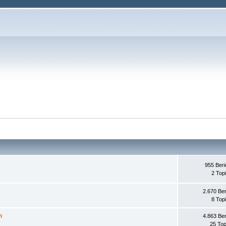
955 Beri
2 Top
2.670 Ber
8 Top
n
4.863 Ber
25 Top