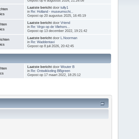
Gepost op 6 augustus 2026, 21:26:08
Laatste bericht
door
tully1
chten
in
Re: Holland - museumschi...
ics
Gepost op 20 augustus 2025, 16:45:19
Laatste bericht
door
Vriend
chten
in
Re: Virgo op de Vliehors...
ics
Gepost op 13 december 2022, 19:21:42
Laatste bericht
door
L.Noorman
ichten
in
Re: Waddentaxi
ics
Gepost op 8 juli 2026, 20:42:45
Laatste bericht
door
Wouter B
chten
in
Re: Ontwikkeling BBgreen
ics
Gepost op 17 maart 2022, 18:25:12