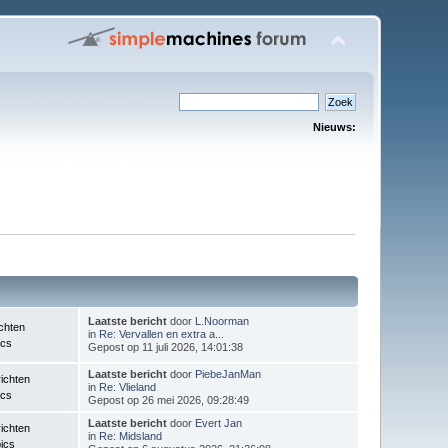
Nieuws:
Laatste bericht
door
L.Noorman
chten
in
Re: Vervallen en extra a...
ics
Gepost op 11 juli 2026, 14:01:38
Laatste bericht
door
PiebeJanMan
ichten
in
Re: Vlieland
ics
Gepost op 26 mei 2026, 09:28:49
Laatste bericht
door
Evert Jan
ichten
in
Re: Midsland
ics