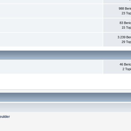
988 Beri
23 Top
83 Beri
15 Top
3.239 Ber
29 Top
46 Beri
2 Top
eulder