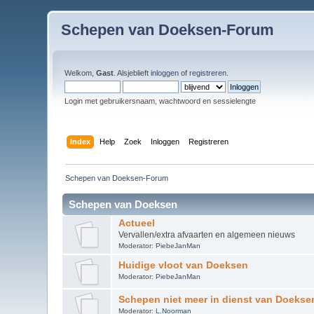
Schepen van Doeksen-Forum
Welkom,
Gast
. Alsjeblieft
inloggen
of
registreren
.
Login met gebruikersnaam, wachtwoord en sessielengte
Index
Help
Zoek
Inloggen
Registreren
Schepen van Doeksen-Forum
Schepen van Doeksen
Actueel
Vervallen/extra afvaarten en algemeen nieuws
Moderator:
PiebeJanMan
Huidige vloot van Doeksen
Moderator:
PiebeJanMan
Schepen niet meer in dienst van Doekse
Moderator:
L.Noorman