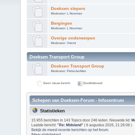
Doeksen slepers
Moderator:
L.Noorman
Bergingen
Moderator:
L.Noorman
Overige onderwerpen
Moderator:
Vriend
Doeksen Transport Group
Doeksen Transport Group
Moderator:
PiebeJanMan
Geen nieuw bericht
Doorlinkboard
Schepen van Doeksen-Forum - Infocentrum
Statistieken
15.955 berichten in 143 Topics door 246 leden. Nieuwste lid:
M
Laatste bericht:
"
Re: Midsland
"
( 6 augustus 2026, 21:26:08 )
Bekijk de meest recente berichten op het forum.
[Meer statistieken]