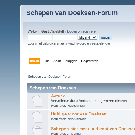
Schepen van Doeksen-Forum
Welkom,
Gast
. Alsjeblieft
inloggen
of
registreren
.
Login met gebruikersnaam, wachtwoord en sessielengte
Index
Help
Zoek
Inloggen
Registreren
Schepen van Doeksen-Forum
Schepen van Doeksen
Actueel
Vervallen/extra afvaarten en algemeen nieuws
Moderator:
PiebeJanMan
Huidige vloot van Doeksen
Moderator:
PiebeJanMan
Schepen niet meer in dienst van Doekse
Moderator:
L.Noorman