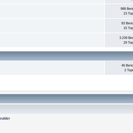
988 Beri
23 Top
83 Beri
15 Top
3.239 Ber
29 Top
46 Beri
2 Top
eulder