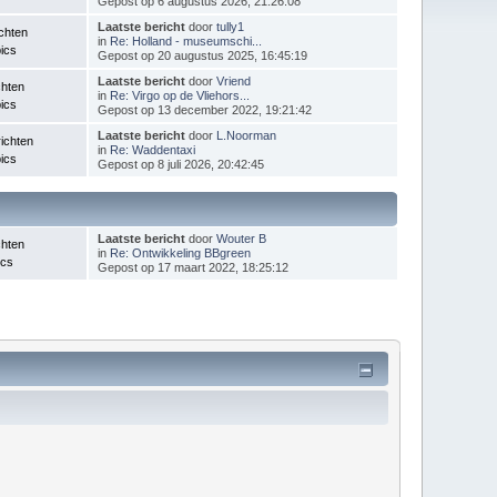
Gepost op 6 augustus 2026, 21:26:08
Laatste bericht
door
tully1
chten
in
Re: Holland - museumschi...
ics
Gepost op 20 augustus 2025, 16:45:19
Laatste bericht
door
Vriend
chten
in
Re: Virgo op de Vliehors...
ics
Gepost op 13 december 2022, 19:21:42
Laatste bericht
door
L.Noorman
ichten
in
Re: Waddentaxi
ics
Gepost op 8 juli 2026, 20:42:45
Laatste bericht
door
Wouter B
chten
in
Re: Ontwikkeling BBgreen
ics
Gepost op 17 maart 2022, 18:25:12