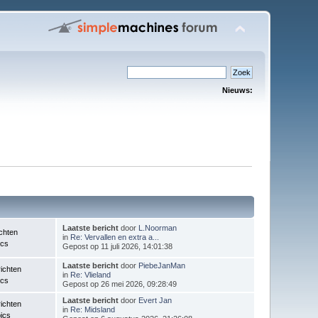
Nieuws:
Laatste bericht
door
L.Noorman
chten
in
Re: Vervallen en extra a...
ics
Gepost op 11 juli 2026, 14:01:38
Laatste bericht
door
PiebeJanMan
ichten
in
Re: Vlieland
ics
Gepost op 26 mei 2026, 09:28:49
Laatste bericht
door
Evert Jan
ichten
in
Re: Midsland
ics