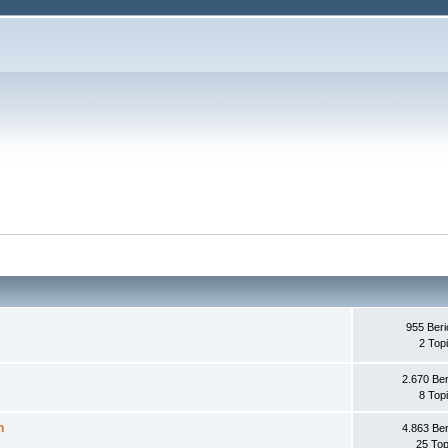
955 Beri
2 Top
2.670 Ber
8 Top
n
4.863 Ber
25 Top