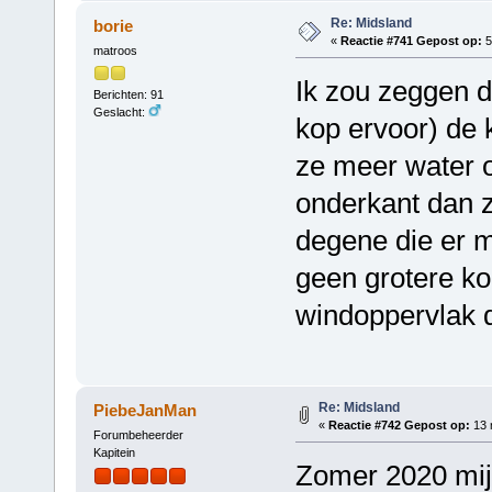
Re: Midsland
borie
«
Reactie #741 Gepost op:
5
matroos
Ik zou zeggen d
Berichten: 91
Geslacht:
kop ervoor) de 
ze meer water 
onderkant dan z
degene die er m
geen grotere kop
windoppervlak d
Re: Midsland
PiebeJanMan
«
Reactie #742 Gepost op:
13 
Forumbeheerder
Kapitein
Zomer 2020 mijn