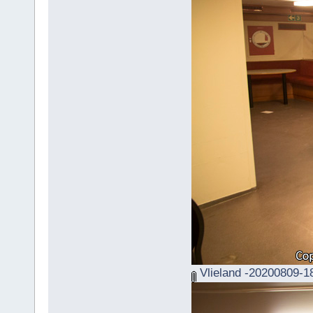
Vlieland -20200809-1