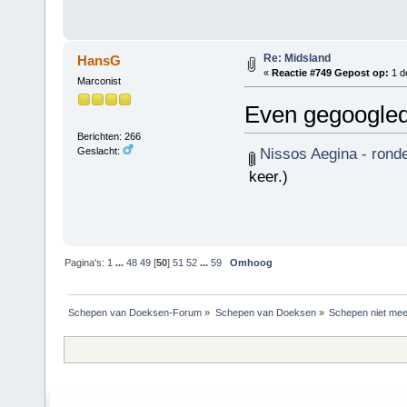
Re: Midsland
HansG
«
Reactie #749 Gepost op:
1 d
Marconist
Even gegoogled, 
Berichten: 266
Nissos Aegina - ronde
Geslacht:
keer.)
Pagina's:
1
...
48
49
[
50
]
51
52
...
59
Omhoog
Schepen van Doeksen-Forum
»
Schepen van Doeksen
»
Schepen niet mee