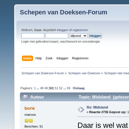
Schepen van Doeksen-Forum
Welkom,
Gast
. Alsjeblieft
inloggen
of
registreren
.
Login met gebruikersnaam, wachtwoord en sessielengte
Index
Help
Zoek
Inloggen
Registreren
Schepen van Doeksen-Forum
»
Schepen van Doeksen
»
Schepen niet mee
Pagina's:
1
...
48
49
[
50
]
51
52
...
59
Omlaag
Auteur
Topic: Midsland (gelezen
Re: Midsland
borie
«
Reactie #735 Gepost op:
1
matroos
Daar is wel w
Berichten: 91