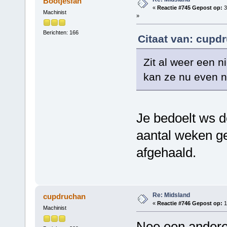
Bootjesfan
«
Reactie #745 Gepost op:
3
Machinist
»
Berichten: 166
Citaat van: cupd
Zit al weer een n
kan ze nu even ni
Je bedoelt ws d
aantal weken ge
afgehaald.
Re: Midsland
cupdruchan
«
Reactie #746 Gepost op:
1
Machinist
Nee een andere