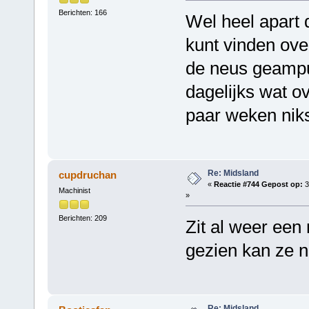
Berichten: 166
Wel heel apart 
kunt vinden ove
de neus geamput
dagelijks wat o
paar weken nik
Re: Midsland
cupdruchan
«
Reactie #744 Gepost op:
3
Machinist
»
Berichten: 209
Zit al weer een
gezien kan ze n
Re: Midsland