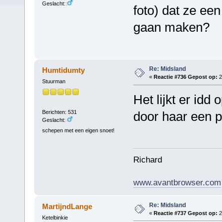
Geslacht:
foto) dat ze een
gaan maken?
Re: Midsland
Humtidumty
«
Reactie #736 Gepost op:
2
Stuurman
Het lijkt er idd
Berichten: 531
door haar een p
Geslacht:
schepen met een eigen snoet!
Richard
www.avantbrowser.com
Re: Midsland
MartijndLange
«
Reactie #737 Gepost op:
2
Ketelbinkie