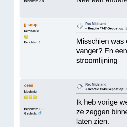
Berichten: 209
Re: Midsland
jj snop
«
Reactie #747 Gepost op:
1
Ketelbinkie
Misschien was 
Berichten: 1
vanger? En een 
stroomlijning
Re: Midsland
cees
«
Reactie #748 Gepost op:
1
Machinist
Ik heb vorige w
Berichten: 121
ze zeggen binne
Geslacht:
laten zien.