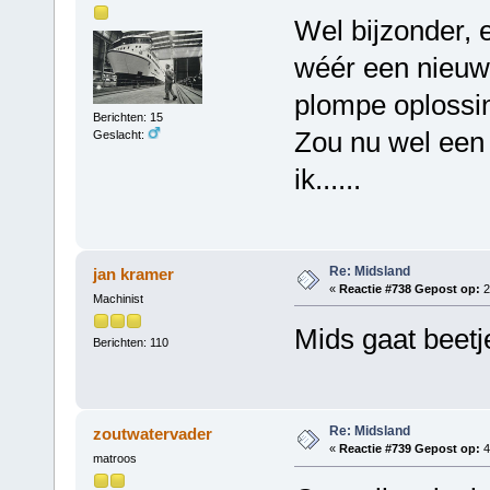
Wel bijzonder, 
wéér een nieuw
plompe oplossing
Berichten: 15
Zou nu wel een
Geslacht:
ik......
Re: Midsland
jan kramer
«
Reactie #738 Gepost op:
2
Machinist
Mids gaat beetje
Berichten: 110
Re: Midsland
zoutwatervader
«
Reactie #739 Gepost op:
4
matroos