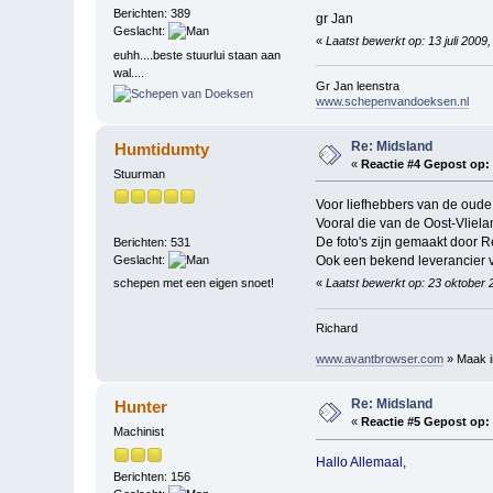
Berichten: 389
gr Jan
Geslacht:
«
Laatst bewerkt op: 13 juli 200
euhh....beste stuurlui staan aan
wal....
Gr Jan leenstra
www.schepenvandoeksen.nl
Re: Midsland
Humtidumty
«
Reactie #4 Gepost op:
Stuurman
Voor liefhebbers van de oude 
Vooral die van de Oost-Vlielan
De foto's zijn gemaakt door 
Berichten: 531
Geslacht:
Ook een bekend leverancier va
schepen met een eigen snoet!
«
Laatst bewerkt op: 23 oktober
Richard
www.avantbrowser.com
» Maak in
Re: Midsland
Hunter
«
Reactie #5 Gepost op:
Machinist
Hallo Allemaal,
Berichten: 156