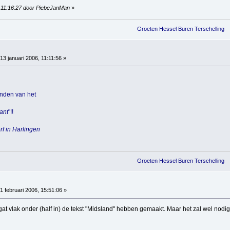
9, 11:16:27 door PiebeJanMan
»
Groeten Hessel Buren Terschelling
13 januari 2006, 11:11:56 »
onden van het
ant
"!!
rf in Harlingen
Groeten Hessel Buren Terschelling
1 februari 2006, 15:51:06 »
gat vlak onder (half in) de tekst "Midsland" hebben gemaakt. Maar het zal wel nodig