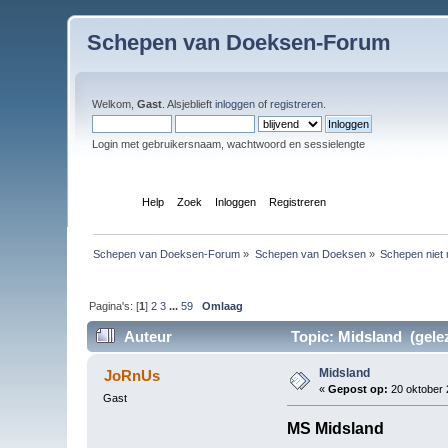
Schepen van Doeksen-Forum
Welkom,
Gast
. Alsjeblieft
inloggen
of
registreren
.
Login met gebruikersnaam, wachtwoord en sessielengte
Index
Help
Zoek
Inloggen
Registreren
Schepen van Doeksen-Forum
»
Schepen van Doeksen
»
Schepen niet 
Pagina's: [
1
]
2
3
...
59
Omlaag
Auteur
Topic: Midsland (gele
Midsland
JoRnUs
«
Gepost op:
20 oktober 
Gast
MS Midsland