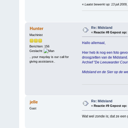
«
Laatst bewerkt op: 13 juli 200
Re: Midsland
Hunter
«
Reactie #8 Gepost op:
Machinist
Hallo allemaal,
Berichten: 156
Geslacht:
Hier heb ik nog een foto gev
...your mayday is our call for
droogzetten van de Midsland.
giving assistance..
Archief "
De Leeuwarder Cour
Midsland en de Sier op de we
Re: Midsland
jelle
«
Reactie #9 Gepost op:
Gast
Wat wel zonde is; dat ze een 