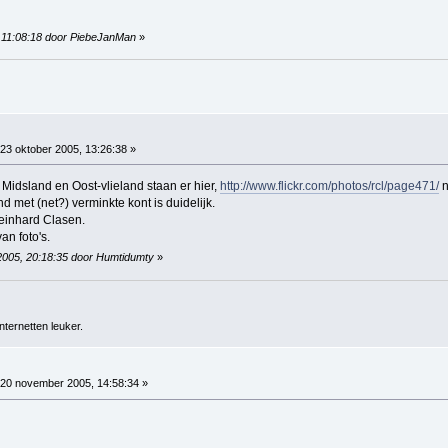
9, 11:08:18 door PiebeJanMan
»
23 oktober 2005, 13:26:38 »
Midsland en Oost-vlieland staan er hier,
http://www.flickr.com/photos/rcl/page471/
n
d met (net?) verminkte kont is duidelijk.
Reinhard Clasen.
n foto's.
 2005, 20:18:35 door Humtidumty
»
ternetten leuker.
20 november 2005, 14:58:34 »