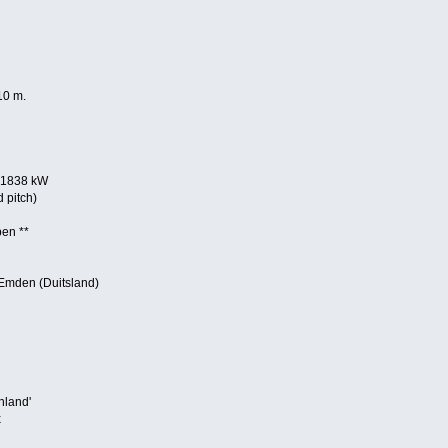
10 m.
 1838 kW
d pitch)
pen **
 Emden (Duitsland)
nland'
x