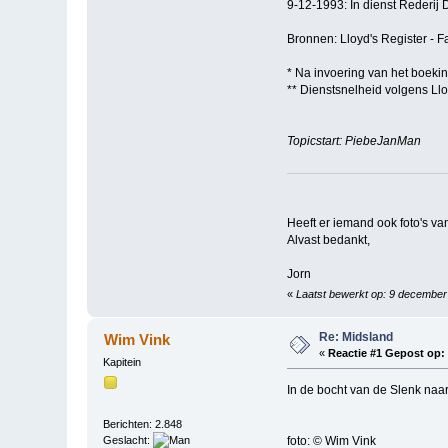
9-12-1993: In dienst Rederij
Bronnen: Lloyd's Register - Fa
* Na invoering van het boekin
** Dienstsnelheid volgens Ll
Topicstart: PiebeJanMan
Heeft er iemand ook foto's van
Alvast bedankt,
Jorn
«
Laatst bewerkt op: 9 decembe
Re: Midsland
Wim Vink
«
Reactie #1 Gepost op:
Kapitein
In de bocht van de Slenk naar
Berichten: 2.848
Geslacht:
foto: © Wim Vink