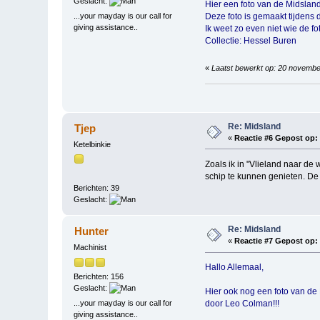
Geslacht:
Hier een foto van de Midslan
...your mayday is our call for
Deze foto is gemaakt tijdens
giving assistance..
Ik weet zo even niet wie de fo
Collectie: Hessel Buren
«
Laatst bewerkt op: 20 novembe
Re: Midsland
Tjep
«
Reactie #6 Gepost op:
Ketelbinkie
Zoals ik in "Vlieland naar 
schip te kunnen genieten. De 
Berichten: 39
Geslacht:
Re: Midsland
Hunter
«
Reactie #7 Gepost op:
Machinist
Hallo Allemaal,
Berichten: 156
Geslacht:
Hier ook nog een foto van de
...your mayday is our call for
door Leo Colman!!!
giving assistance..