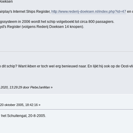
 Doeksen
irplay's Internet Ships Register,
http://www.rederij-doeksen.nl/index.php?id=47
en d
gssysteem in 2006 wordt het schip volgeboekt tot circa 800 passagiers.
oyd's Register (volgens Rederij Doeksen 14 knopen).
 dit schip? Want ikben er toch wel erg benieuwd naar. En lijkt hij ook op de Oost-v
r 2020, 13:29:29 door PiebeJanMan
»
20 oktober 2005, 18:42:16 »
 het Schuitengat, 20-8-2005.