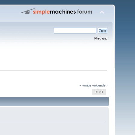
Nieuws:
« vorige
volgende »
PRINT