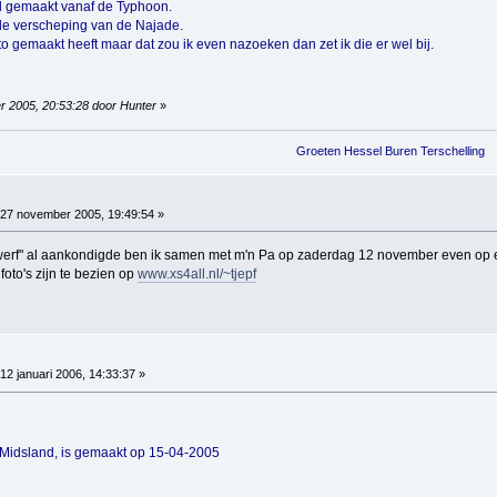
d gemaakt vanaf de Typhoon.
 de verscheping van de Najade.
to gemaakt heeft maar dat zou ik even nazoeken dan zet ik die er wel bij.
r 2005, 20:53:28 door Hunter
»
Groeten Hessel Buren Terschelling
27 november 2005, 19:49:54 »
de werf" al aankondigde ben ik samen met m'n Pa op zaderdag 12 november even o
foto's zijn te bezien op
www.xs4all.nl/~tjepf
12 januari 2006, 14:33:37 »
 Midsland, is gemaakt op 15-04-2005