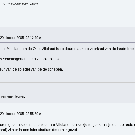
2, 16:52:35 door Wim Vink
»
20 oktober 2005, 22:12:19 »
n de Midsland en de Oost-Vlieland is de deuren aan de voorkant van de laadruimte
s Schellingerland had ze ook rolluiken...
kleur van de spiegel van beide schepen.
ternetten leuker.
20 oktober 2005, 22:55:39 »
euren geplaatst omdat de zee naar Vlieland een stukje ruiger kan zijn dan de route 
and) zijn er in een later stadium deuren ingezet.