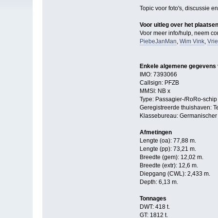
Topic voor foto's, discussie
Voor uitleg over het plaatse
Voor meer info/hulp, neem con
PiebeJanMan
,
Wim Vink
,
Vri
Enkele algemene gegevens 
IMO: 7393066
Callsign: PFZB
MMSI: NB x
Type: Passagier-/RoRo-schip
Geregistreerde thuishaven: T
Klassebureau: Germanischer
Afmetingen
Lengte (oa): 77,88 m.
Lengte (pp): 73,21 m.
Breedte (gem): 12,02 m.
Breedte (extr): 12,6 m.
Diepgang (CWL): 2,433 m.
Depth: 6,13 m.
Tonnages
DWT: 418 t.
GT: 1812 t.