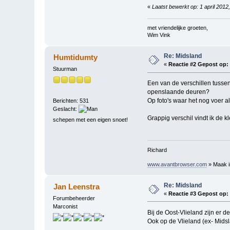
«
Laatst bewerkt op: 1 april 201
met vriendelijke groeten,
Wim Vink
Re: Midsland
Humtidumty
«
Reactie #2 Gepost op:
Stuurman
Een van de verschillen tusse
openslaande deuren?
Op foto's waar het nog voer al
Berichten: 531
Geslacht:
Grappig verschil vindt ik de 
schepen met een eigen snoet!
Richard
www.avantbrowser.com
» Maak in
Re: Midsland
Jan Leenstra
«
Reactie #3 Gepost op:
Forumbeheerder
Marconist
Bij de Oost-Vlieland zijn er d
Ook op de Vlieland (ex- Midsl