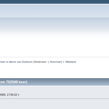
meer in dienst van Doeksen
(Moderator:
L.Noorman
) »
Midsland
zen 702598 keer)
2005, 17:55:22 »