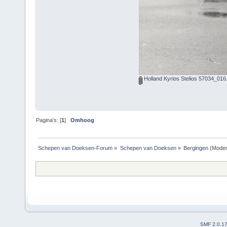
Holland Kyrios Stelios 57034_016.
Pagina's: [
1
]
Omhoog
Schepen van Doeksen-Forum
»
Schepen van Doeksen
»
Bergingen
(Moder
SMF 2.0.1