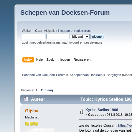
Schepen van Doeksen-Forum
Welkom,
Gast
. Alsjeblieft
inloggen
of
registreren
.
Login met gebruikersnaam, wachtwoord en sessielengte
Index
Help
Zoek
Inloggen
Registreren
Schepen van Doeksen-Forum
»
Schepen van Doeksen
»
Bergingen
(Moder
Pagina's: [
1
]
Omlaag
Auteur
Topic: Kyrios Stelios 196
Kyrios Stelios 1966
Gijsha
«
Gepost op:
26 juli 2018, 19:1
Machinist
Zie de Texelse Courant:
https://
De foto is uit de collectie van het