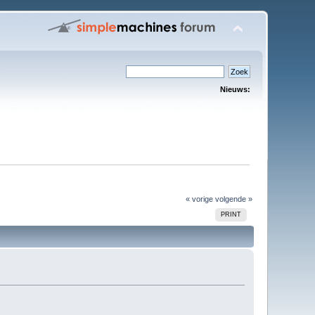
Nieuws:
« vorige
volgende »
PRINT