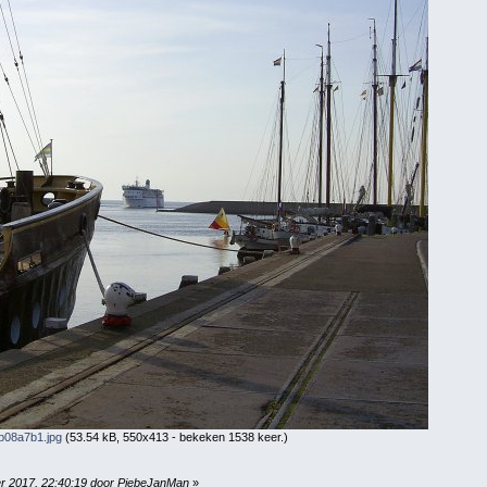
08a7b1.jpg
(53.54 kB, 550x413 - bekeken 1538 keer.)
er 2017, 22:40:19 door PiebeJanMan
»