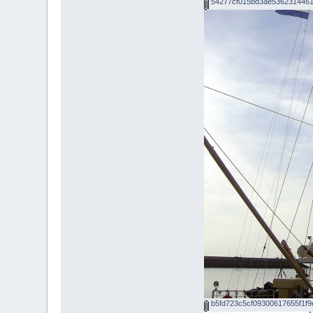
54277cf015bd3ae5362314461
b5fd723c5cf09300617655f1f9