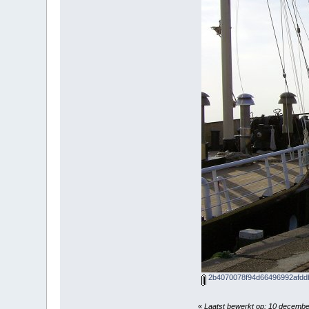
2b4070078f94d66496992afddb
«
Laatst bewerkt op: 10 decemb