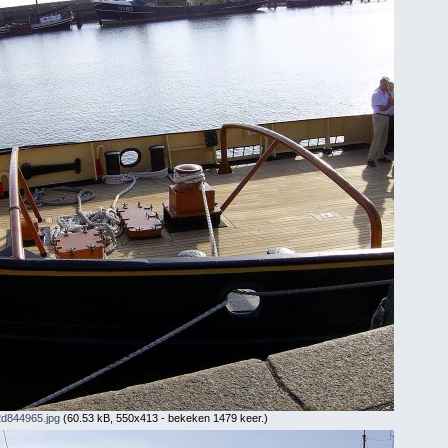
d844965.jpg
(60.53 kB, 550x413 - bekeken 1479 keer.)