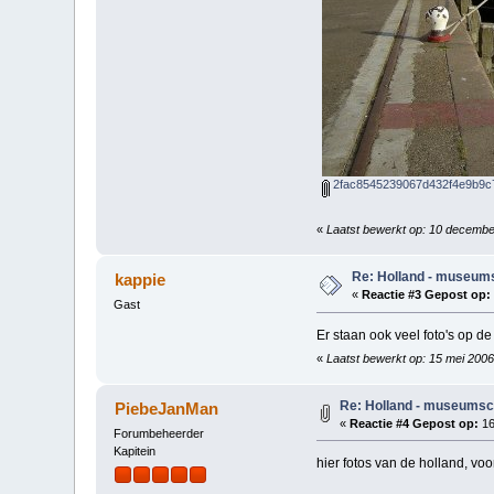
2fac8545239067d432f4e9b9c7
«
Laatst bewerkt op: 10 decemb
Re: Holland - museum
kappie
«
Reactie #3 Gepost op:
Gast
Er staan ook veel foto's op de
«
Laatst bewerkt op: 15 mei 2006
Re: Holland - museumsc
PiebeJanMan
«
Reactie #4 Gepost op:
16
Forumbeheerder
Kapitein
hier fotos van de holland, voo