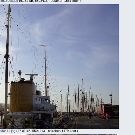
8c16cd0.jpg
(61.32 kB, 550x413 - bekeken 1567 keer.)
e80414.jpg
(47.01 kB, 550x413 - bekeken 1479 keer.)