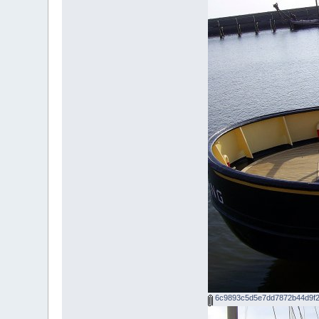
6c9893c5d5e7dd7872b44d9f2