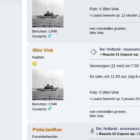
Foto: © Wim Vink
«
Laatst bewerkt op: 12 oktober 
met vriendelijke groeten,
Berichten: 2.848
Wim Vink
Geslacht:
Re: Holland - museum
Wim Vink
«
Reactie #1 Gepost op:
Kapitein
Vanmorgen (11 mei) om 7.00 l
En later, om 11.00 uur, zag i
Foto: © Wim Vink
«
Laatst bewerkt op: 5 januari 2
Berichten: 2.848
Geslacht:
met vriendelijke groeten,
Wim Vink
Re: Holland - museumsc
PiebeJanMan
«
Reactie #2 Gepost op:
13
Forumbeheerder