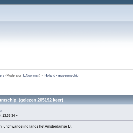
ers
(Moderator:
L.Noorman
) »
Holland - museumschip
umschip (gelezen 205192 keer)
p
, 13:38:34 »
n lunchwandeling langs het Amsterdamse IJ.