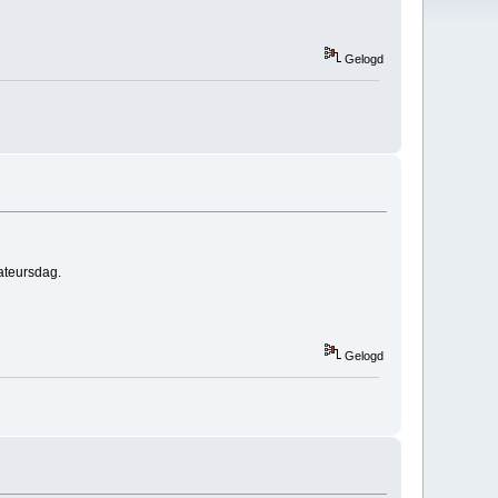
Gelogd
nateursdag.
Gelogd