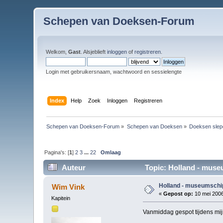
Schepen van Doeksen-Forum
Welkom,
Gast
. Alsjeblieft
inloggen
of
registreren
.
Login met gebruikersnaam, wachtwoord en sessielengte
Index
Help
Zoek
Inloggen
Registreren
Schepen van Doeksen-Forum
»
Schepen van Doeksen
»
Doeksen slep
Pagina's: [
1
]
2
3
...
22
Omlaag
Auteur
Topic: Holland - muse
Holland - museumschi
Wim Vink
«
Gepost op:
10 mei 2006
Kapitein
Vanmiddag gespot tijdens mij