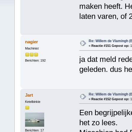
maken heeft. He
laten varen, of 
Re: Willem de Vlamingh (
nagier
«
Reactie #151 Gepost op:
1
Machinist
ja dat meld red
Berichten: 192
geleden. dus he
Re: Willem de Vlamingh (
Jart
«
Reactie #152 Gepost op:
1
Ketelbinkie
Een begrijpelijk
het zo lees.
Berichten: 17