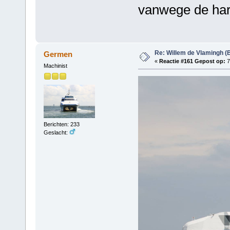
vanwege de ha
Re: Willem de Vlamingh (
Germen
«
Reactie #161 Gepost op:
7
Machinist
Berichten: 233
Geslacht: