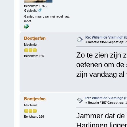
Berichten: 1.765
Geslacht:
Geniet, maar vaar met regelmaat
mee!
Re: Willem de Vlamingh (
Bootjesfan
«
Reactie #156 Gepost op:
2
Machinist
Zo te zien zijn
Berichten: 166
oefenen om de 
zijn vandaag al
Re: Willem de Vlamingh (
Bootjesfan
«
Reactie #157 Gepost op:
1
Machinist
Jammer dat de 
Berichten: 166
Harlingen ligge