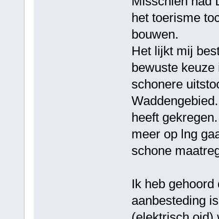
Misschien had D
het toerisme toc
bouwen.
Het lijkt mij b
bewuste keuze 
schonere uitsto
Waddengebied. 
heeft gekregen. 
meer op lng gaa
schone maatre
Ik heb gehoord 
aanbesteding i
(elektrisch oid