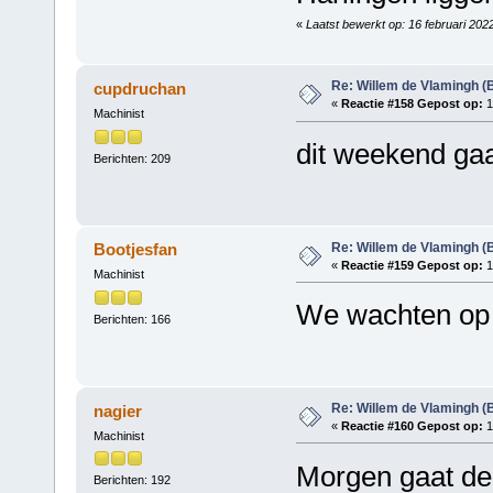
«
Laatst bewerkt op: 16 februari 202
Re: Willem de Vlamingh (
cupdruchan
«
Reactie #158 Gepost op:
1
Machinist
dit weekend gaa
Berichten: 209
Re: Willem de Vlamingh (
Bootjesfan
«
Reactie #159 Gepost op:
1
Machinist
We wachten op
Berichten: 166
Re: Willem de Vlamingh (
nagier
«
Reactie #160 Gepost op:
1
Machinist
Morgen gaat de
Berichten: 192