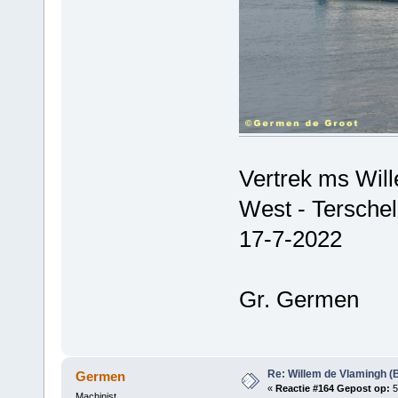
Vertrek ms Wil
West - Terschel
17-7-2022
Gr. Germen
Re: Willem de Vlamingh (
Germen
«
Reactie #164 Gepost op:
5
Machinist