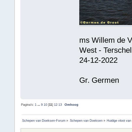
ms Willem de V
West - Terschel
24-12-2022
Gr. Germen
Pagina's:
1
...
9
10
[
11
]
12
13
Omhoog
Schepen van Doeksen-Forum
»
Schepen van Doeksen
»
Huidige vloot va