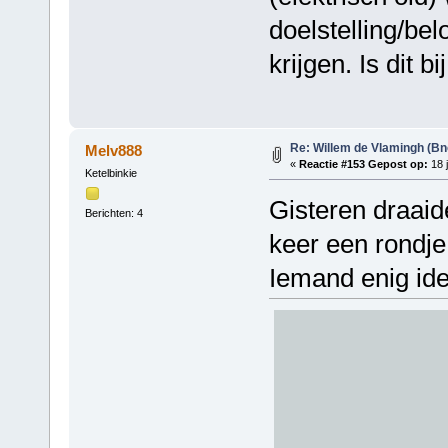
doelstelling/bel
krijgen. Is dit 
Re: Willem de Vlamingh (Bn
Melv888
«
Reactie #153 Gepost op:
18 j
Ketelbinkie
Gisteren draai
Berichten: 4
keer een rondje
Iemand enig i