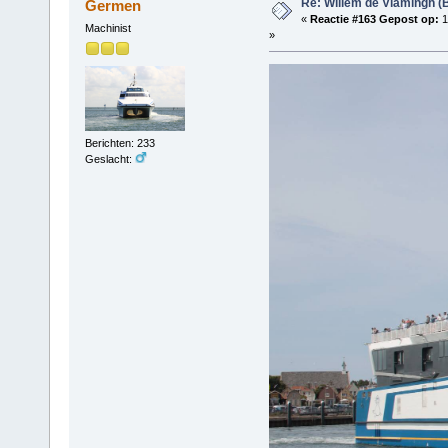
Re: Willem de Vlamingh (
Germen
«
Reactie #163 Gepost op:
1
Machinist
»
Berichten: 233
Geslacht: