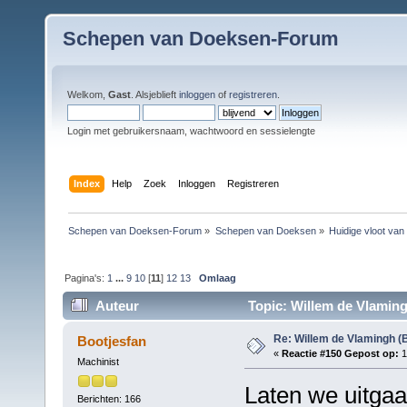
Schepen van Doeksen-Forum
Welkom,
Gast
. Alsjeblieft
inloggen
of
registreren
.
Login met gebruikersnaam, wachtwoord en sessielengte
Index
Help
Zoek
Inloggen
Registreren
Schepen van Doeksen-Forum
»
Schepen van Doeksen
»
Huidige vloot va
Pagina's:
1
...
9
10
[
11
]
12
13
Omlaag
Auteur
Topic: Willem de Vlaming
Re: Willem de Vlamingh (
Bootjesfan
«
Reactie #150 Gepost op:
1
Machinist
Laten we uitgaa
Berichten: 166