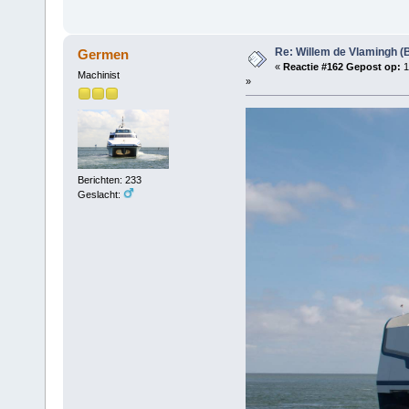
Re: Willem de Vlamingh (
Germen
«
Reactie #162 Gepost op:
1
Machinist
»
Berichten: 233
Geslacht: