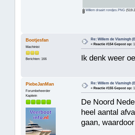
Willem draairt rondjes.PNG
(519.2
Re: Willem de Vlamingh (
Bootjesfan
«
Reactie #154 Gepost op:
1
Machinist
Ik denk weer o
Berichten: 166
Re: Willem de Vlamingh (
PiebeJanMan
«
Reactie #155 Gepost op:
1
Forumbeheerder
Kapitein
De Noord Neder
heel aantal afv
gaan, waardoor