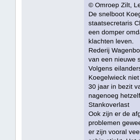
© Omroep Zilt, L
De snelboot Koe
staatsecretaris C
een domper omdat
klachten leven.
Rederij Wagenbor
van een nieuwe s
Volgens eilander
Koegelwieck niet 
30 jaar in bezit v
nagenoeg hetzel
Stankoverlast
Ook zijn er de a
problemen gewees
er zijn vooral ve