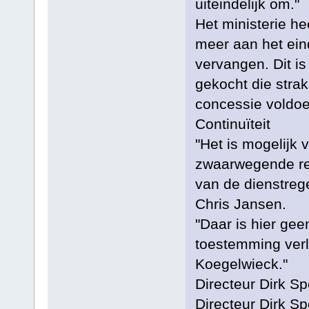
uiteindelijk om."
Het ministerie he
meer aan het ei
vervangen. Dit i
gekocht die stra
concessie voldoe
Continuïteit
"Het is mogelijk 
zwaarwegende rede
van de dienstrege
Chris Jansen.
"Daar is hier ge
toestemming verl
Koegelwieck."
Directeur Dirk S
Directeur Dirk S