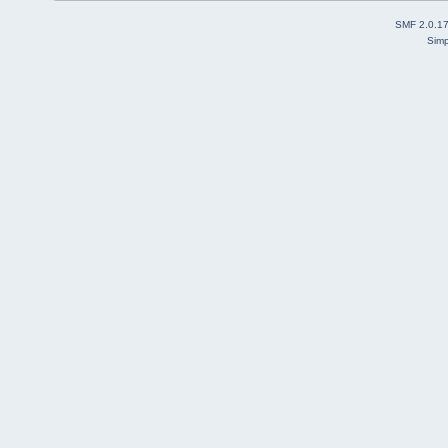
SMF 2.0.1
Simp