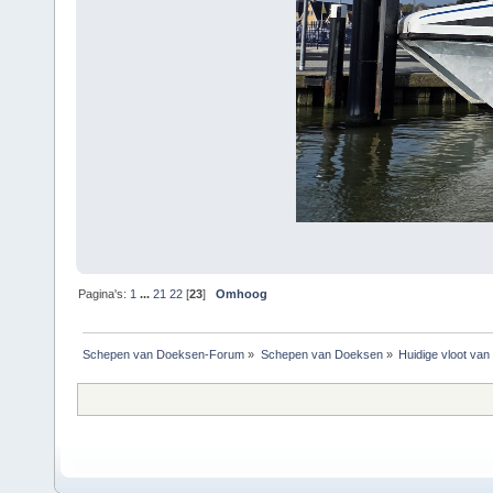
Pagina's:
1
...
21
22
[
23
]
Omhoog
Schepen van Doeksen-Forum
»
Schepen van Doeksen
»
Huidige vloot va