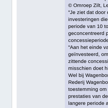
© Omroep Zilt, L
"Je ziet dat doo
investeringen di
periode van 10 t
geconcentreerd p
concessieperiode
"Aan het einde v
geïnvesteerd, omd
zittende concess
misschien doet hi
Wel bij Wagenbo
Rederij Wagenbor
toestemming om 
prestaties van d
langere periode 