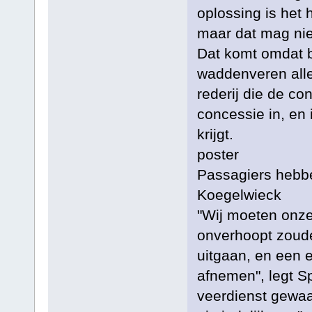
oplossing is het 
maar dat mag nie
Dat komt omdat b
waddenveren all
rederij die de co
concessie in, en
krijgt.
poster
Passagiers hebbe
Koegelwieck
"Wij moeten onze
onverhoopt zoude
uitgaan, en een 
afnemen", legt Sp
veerdienst gewaa