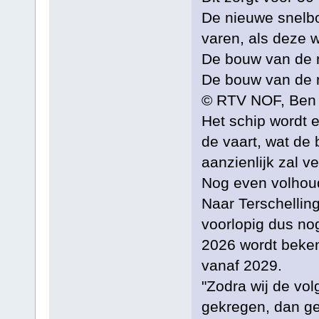
De nieuwe snelbo
varen, als deze
De bouw van de 
De bouw van de 
© RTV NOF, Ben 
Het schip wordt 
de vaart, wat de
aanzienlijk zal v
Nog even volhou
Naar Terschellin
voorlopig dus no
2026 wordt beken
vanaf 2029.
"Zodra wij de v
gekregen, dan g