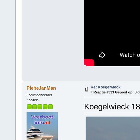
Re: Koegelwieck
PiebeJanMan
«
Reactie #333 Gepost op:
8 o
Forumbeheerder
Kapitein
Koegelwieck 18