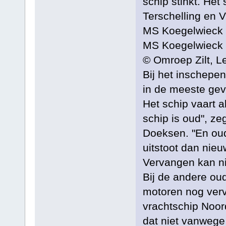
schip stinkt. Het
Terschelling en V
MS Koegelwieck
MS Koegelwieck
© Omroep Zilt, L
Bij het inschepen
in de meeste geval
Het schip vaart al
schip is oud", ze
Doeksen. "En ou
uitstoot dan nie
Vervangen kan ni
Bij de andere ou
motoren nog verv
vrachtschip Noor
dat niet vanwege