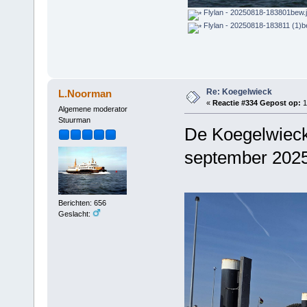
Flylan - 20250818-183801bew.
Flylan - 20250818-183811 (1)b
Re: Koegelwieck
L.Noorman
«
Reactie #334 Gepost op:
1
Algemene moderator
Stuurman
De Koegelwieck 
september 202
Berichten: 656
Geslacht: