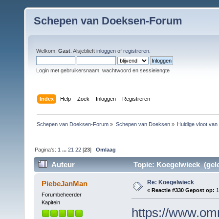
Schepen van Doeksen-Forum
Welkom,
Gast
. Alsjeblieft
inloggen
of
registreren
.
Login met gebruikersnaam, wachtwoord en sessielengte
Index
Help
Zoek
Inloggen
Registreren
Schepen van Doeksen-Forum
»
Schepen van Doeksen
»
Huidige vloot va
Pagina's:
1
...
21
22
[
23
]
Omlaag
Auteur
Topic: Koegelwieck (gele
Re: Koegelwieck
PiebeJanMan
«
Reactie #330 Gepost op:
1
Forumbeheerder
Kapitein
https://www.omr