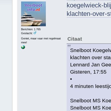
koegelwieck-bli
klachten-over-
Berichten: 1.765
Geslacht:
Citaat
Geniet, maar vaar met regelmaat
mee!
Snelboot Koegelwi
klachten over st
Lennard Jan Gee
Gisteren, 17:55
•
4 minuten leestij
Snelboot MS Koe
Snelboot MS Koe