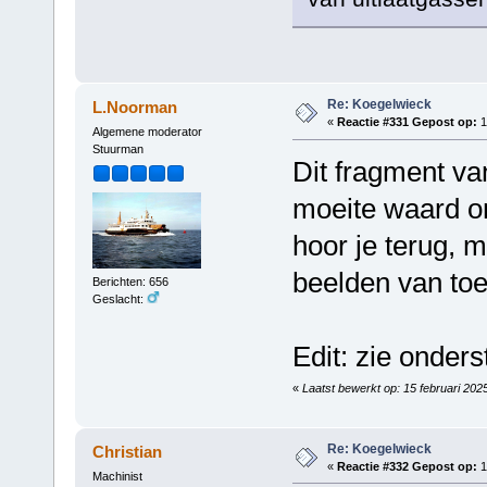
Re: Koegelwieck
L.Noorman
«
Reactie #331 Gepost op:
1
Algemene moderator
Stuurman
Dit fragment va
moeite waard om
hoor je terug, 
beelden van to
Berichten: 656
Geslacht:
Edit: zie onders
«
Laatst bewerkt op: 15 februari 20
Re: Koegelwieck
Christian
«
Reactie #332 Gepost op:
1
Machinist