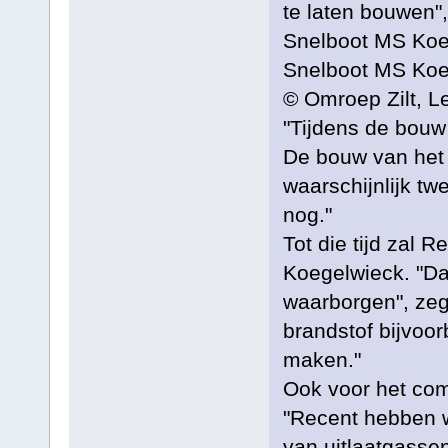
te laten bouwen",
Snelboot MS Koeg
Snelboot MS Koeg
© Omroep Zilt, L
"Tijdens de bouw 
De bouw van het s
waarschijnlijk tw
nog."
Tot die tijd zal 
Koegelwieck. "Da
waarborgen", zeg
brandstof bijvoo
maken."
Ook voor het comf
"Recent hebben w
van uitlaatgasse