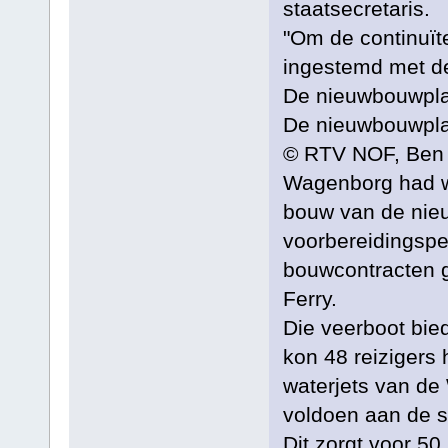
staatsecretaris.
"Om de continuïte
ingestemd met d
De nieuwbouwpl
De nieuwbouwpl
© RTV NOF, Ben 
Wagenborg had w
bouw van de nie
voorbereidingspe
bouwcontracten
Ferry.
Die veerboot bie
kon 48 reizigers
waterjets van de
voldoen aan de s
Dit zorgt voor 50