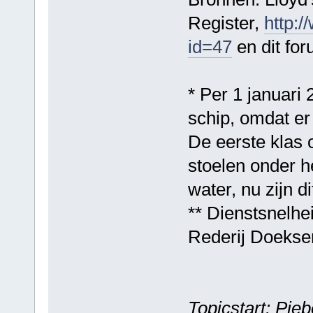
Register,
http:/
id=47
en dit for
* Per 1 januari 
schip, omdat er 
De eerste klas 
stoelen onder he
water, nu zijn d
** Dienstsnelhe
Rederij Doekse
Topicstart: Pi