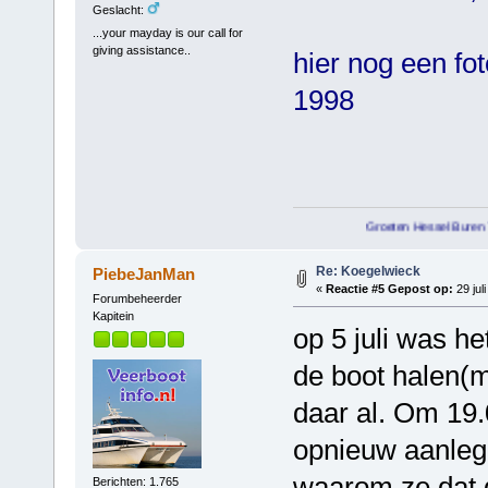
Geslacht:
...your mayday is our call for
giving assistance..
hier nog een fo
1998
Groeten Hessel Buren Terschelling
Re: Koegelwieck
PiebeJanMan
«
Reactie #5 Gepost op:
29 jul
Forumbeheerder
Kapitein
op 5 juli was he
de boot halen(m
daar al. Om 19.
opnieuw aanlegg
waarom ze dat 
Berichten: 1.765