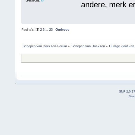
Geslacht:
andere, merk en
Pagina's: [
1
]
2
3
...
23
Omhoog
Schepen van Doeksen-Forum
»
Schepen van Doeksen
»
Huidige vloot va
SMF 2.0.1
Simp