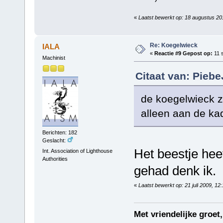
«
Laatst bewerkt op: 18 augustus 2
Re: Koegelwieck
IALA
«
Reactie #9 Gepost op:
11 
Machinist
Citaat van: Pieb
de koegelwieck za
alleen aan de ka
Berichten: 182
Geslacht:
Het beestje hee
Int. Association of Lighthouse
Authorities
gehad denk ik.
«
Laatst bewerkt op: 21 juli 2009, 1
Met vriendelijke groet,