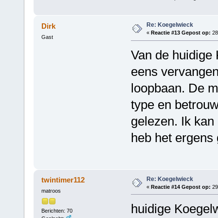
Re: Koegelwieck
Dirk
«
Reactie #13 Gepost op:
28 
Gast
Van de huidige 
eens vervangen,
loopbaan. De mo
type en betrouw
gelezen. Ik kan
heb het ergens 
Re: Koegelwieck
twintimer112
«
Reactie #14 Gepost op:
29 
matroos
huidige Koegelw
Berichten: 70