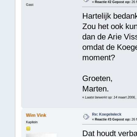
«
Reactie #2 Gepost op:
26 f
Gast
Hartelijk bedan
Zou het ook kun
dan de Arie Viss
omdat de Koegel
moment?
Groeten,
Marten.
«
Laatst bewerkt op: 14 maart 2006,
Re: Koegelwieck
Wim Vink
«
Reactie #3 Gepost op:
26 f
Kapitein
Dat houdt verb