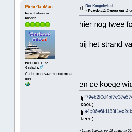
Re: Koegelwieck
PiebeJanMan
«
Reactie #12 Gepost op:
11 d
Forumbeheerder
Kapitein
hier nog twee f
bij het strand va
Berichten: 1.765
Geslacht:
Geniet, maar vaar met regelmaat
mee!
en de koegelwi
f79eb2f0d4bf7c37e57
keer.)
a4c06a6fd188f1ec2cb
keer.)
«
Laatst bewerkt op: 18 augustus 2