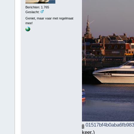
Berichten: 1.765
Geslacht:
Geniet, maar vaar met regelmaat
mee!
01517bf4b0aba6fb983
keer.)