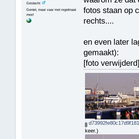
Geslacht:
fotos staan op 
Geniet, maar vaar met regelmaat
mee!
rechts....
en even later la
gemaakt):
[foto verwijderd
d73992fe80c17d9f181
keer.)