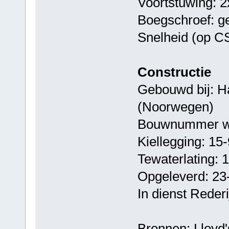
Voortstuwing: 2
Boegschroef: g
Snelheid (op C
Constructie
Gebouwd bij: Ha
(Noorwegen)
Bouwnummer we
Kiellegging: 15
Tewaterlating: 
Opgeleverd: 23
In dienst Rederi
Bronnen: Lloyd's