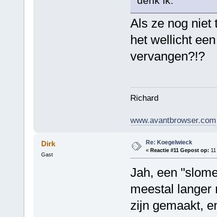
denk ik.
Als ze nog niet 
het wellicht een
vervangen?!?
Richard
www.avantbrowser.com
Re: Koegelwieck
Dirk
«
Reactie #11 Gepost op:
11 
Gast
Jah, een "slome
meestal langer
zijn gemaakt, e