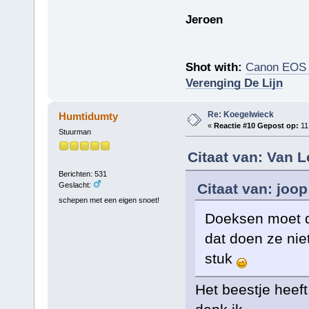
Jeroen
Shot with:
Canon EOS
Verenging De Lijn
Re: Koegelwieck
Humtidumty
«
Reactie #10 Gepost op:
11
Stuurman
Citaat van: Van 
Berichten: 531
Citaat van: joo
Geslacht:
schepen met een eigen snoet!
Doeksen moet d
dat doen ze nie
stuk
Het beestje heeft