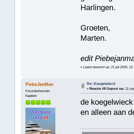
Harlingen.
Groeten,
Marten.
edit Piebejanm
«
Laatst bewerkt op: 21 juli 2009, 1
Re: Koegelwieck
PiebeJanMan
«
Reactie #8 Gepost op:
11 sep
Forumbeheerder
Kapitein
de koegelwieck z
en alleen aan 