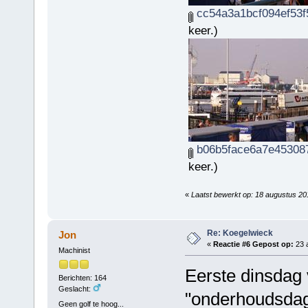
cc54a3a1bcf094ef53f
keer.)
b06b5face6a7e453087
keer.)
«
Laatst bewerkt op: 18 augustus 2
Re: Koegelwieck
Jon
«
Reactie #6 Gepost op:
23 a
Machinist
Eerste dinsdag 
Berichten: 164
Geslacht:
"onderhoudsda
Geen golf te hoog...