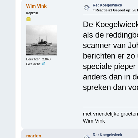
Re: Koegelwieck
Wim Vink
«
Reactie #1 Gepost op:
26 f
Kapitein
De Koegelwieck 
als de reddingbo
scanner van Joh
berichten er zo
Berichten: 2.848
speciale pieper
Geslacht:
anders dan in d
spreken dan voo
met vriendelijke groeten
Wim Vink
Re: Koegelwieck
marten