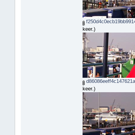
f250d4c0ecb19bb9914
keer.)
d86086eeff4c147621a
keer.)