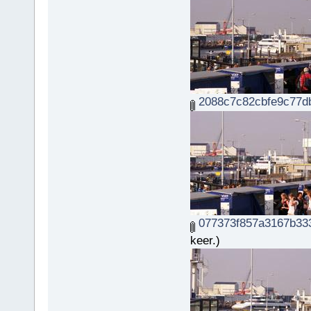
2088c7c82cbfe9c77db
077373f857a3167b333
keer.)