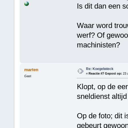
Is dit dan een 
Waar word trou
werf? Of gewoon
machinisten?
Re: Koegelwieck
marten
«
Reactie #7 Gepost op:
23 a
Gast
Klopt, op de ee
sneldienst alti
Op de foto; dit
gebeurt gewoon 