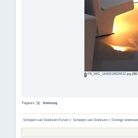
FB_IMG_1640518829032.jpg
(60.
Pagina's: [
1
]
Omhoog
Schepen van Doeksen-Forum
»
Schepen van Doeksen
»
Overige onderwe