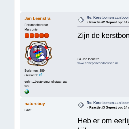
Re: Kerstbomen aan boo
Jan Leenstra
«
Reactie #2 Gepost op:
14 
Forumbeheerder
Marconist
Zijn de kerstb
Gr Jan leenstra
www.schepenvandoeksen.nl
Berichten: 389
Geslacht:
euhh....beste stuurlui staan aan
wal....
Re: Kerstbomen aan boo
natureboy
«
Reactie #3 Gepost op:
14 
Gast
Heb er om eerlij