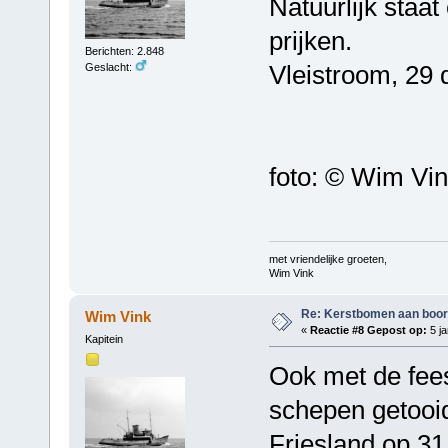
Natuurlijk staa
prijken.
Berichten: 2.848
Vleistroom, 29
Geslacht:
foto: © Wim Vi
met vriendelijke groeten,
Wim Vink
Re: Kerstbomen aan boo
Wim Vink
«
Reactie #8 Gepost op:
5 ja
Kapitein
Ook met de fee
schepen getooid
Friesland op 3