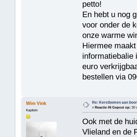
petto!
En hebt u nog 
voor onder de 
onze warme win
Hiermee maakt u 
informatiebalie
euro verkrijgba
bestellen via 
Re: Kerstbomen aan boo
Wim Vink
«
Reactie #6 Gepost op:
30 
Kapitein
Ook met de hui
Vlieland en de 