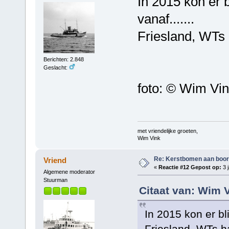
In 2015 kon er 
vanaf.......
Friesland, WTs
Berichten: 2.848
Geslacht:
foto: © Wim Vi
met vriendelijke groeten,
Wim Vink
Re: Kerstbomen aan boo
Vriend
«
Reactie #12 Gepost op:
3 j
Algemene moderator
Stuurman
Citaat van: Wim V
In 2015 kon er bl
Friesland, WTs 