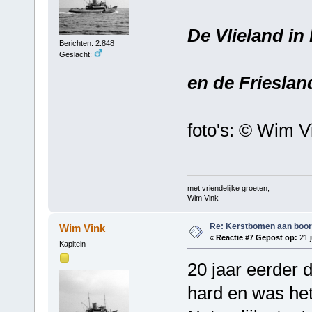
De Vlieland in
Berichten: 2.848
Geslacht:
en de Frieslan
foto's: © Wim V
met vriendelijke groeten,
Wim Vink
Re: Kerstbomen aan boo
Wim Vink
«
Reactie #7 Gepost op:
21 j
Kapitein
20 jaar eerder d
hard en was het