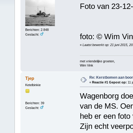
Foto van 23-12
Berichten: 2.848
foto: © Wim Vi
Geslacht:
«
Laatst bewerkt op: 21 juni 2015, 2
met vriendelijke groeten,
Wim Vink
Re: Kerstbomen aan boo
Tjep
«
Reactie #1 Gepost op:
11 j
Ketelbinkie
Wagenborg doet
Berichten: 39
van de MS. Oerd
Geslacht:
heb er een foto
Zijn echt veerpo