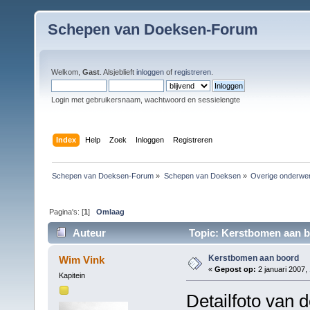
Schepen van Doeksen-Forum
Welkom,
Gast
. Alsjeblieft
inloggen
of
registreren
.
Login met gebruikersnaam, wachtwoord en sessielengte
Index
Help
Zoek
Inloggen
Registreren
Schepen van Doeksen-Forum
»
Schepen van Doeksen
»
Overige onderwe
Pagina's: [
1
]
Omlaag
Auteur
Topic: Kerstbomen aan b
Kerstbomen aan boord
Wim Vink
«
Gepost op:
2 januari 2007,
Kapitein
Detailfoto van 