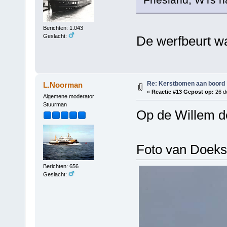
Berichten: 1.043
Geslacht:
De werfbeurt wa
Re: Kerstbomen aan boord
L.Noorman
«
Reactie #13 Gepost op:
26 d
Algemene moderator
Stuurman
Op de Willem d
Foto van Doek
Berichten: 656
Geslacht: