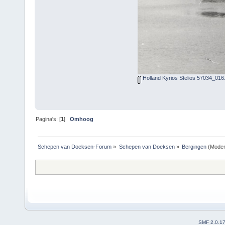
Holland Kyrios Stelios 57034_016.
Pagina's: [
1
]
Omhoog
Schepen van Doeksen-Forum
»
Schepen van Doeksen
»
Bergingen
(Moder
SMF 2.0.1