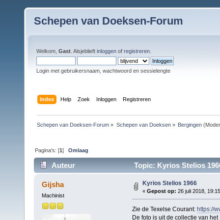
Schepen van Doeksen-Forum
Welkom,
Gast
. Alsjeblieft
inloggen
of
registreren
.
Login met gebruikersnaam, wachtwoord en sessielengte
Index
Help
Zoek
Inloggen
Registreren
Schepen van Doeksen-Forum
»
Schepen van Doeksen
»
Bergingen
(Moder
Pagina's: [
1
]
Omlaag
Auteur
Topic: Kyrios Stelios 196
Kyrios Stelios 1966
Gijsha
«
Gepost op:
26 juli 2018, 19:1
Machinist
Zie de Texelse Courant:
https://
De foto is uit de collectie van het