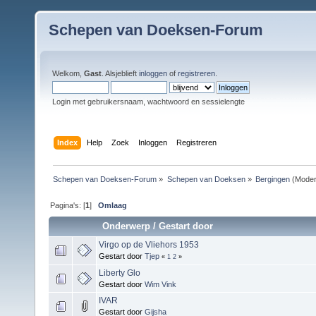
Schepen van Doeksen-Forum
Welkom,
Gast
. Alsjeblieft
inloggen
of
registreren
.
Login met gebruikersnaam, wachtwoord en sessielengte
Index
Help
Zoek
Inloggen
Registreren
Schepen van Doeksen-Forum
»
Schepen van Doeksen
»
Bergingen
(Moder
Pagina's: [
1
]
Omlaag
Onderwerp
/
Gestart door
Virgo op de Vliehors 1953
Gestart door
Tjep
«
1
2
»
Liberty Glo
Gestart door
Wim Vink
IVAR
Gestart door
Gijsha