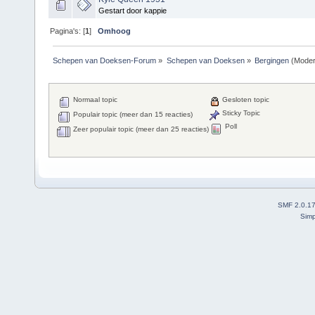
Gestart door kappie
Pagina's: [
1
]
Omhoog
Schepen van Doeksen-Forum
»
Schepen van Doeksen
»
Bergingen
(Moder
Normaal topic
Gesloten topic
Sticky Topic
Populair topic (meer dan 15 reacties)
Poll
Zeer populair topic (meer dan 25 reacties)
SMF 2.0.1
Simp