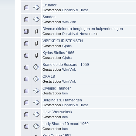
Ecuador
Gestart door
Donald v.d. Horst
Sandon
Gestart door
Wim Vink
Diverse (kleinere) bergingen en hulpverleningen
Gestart door
Donald v.d. Horst
«
1
2
»
VIBEKE CHRISTENSEN
Gestart door
Gijsha
Kyrios Stelios 1966
Gestart door
Gijsha
Brand op de Bussard - 1959
Gestart door
Wim Vink
OKA 18
Gestart door
Wim Vink
Olympic Thunder
Gestart door
ben
Berging s.s. Frameggen
Gestart door
Donald v.d. Horst
Lieve Vrouwekerk
Gestart door
ben
Lady Sharon 10 maart 1960
Gestart door
ben
Kyle Queen 1951