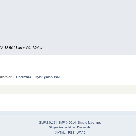
012, 15:56:21 door Wim Vink
»
derator:
L.Noorman
) »
Kyle Queen 1951
SMF 2.0.17
|
SMF © 2014
,
Simple Machines
Simple Audio Video Embedder
XHTML
RSS
WAP2