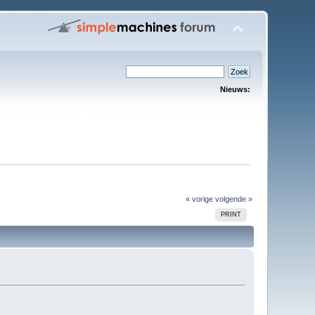
Nieuws:
« vorige
volgende »
PRINT