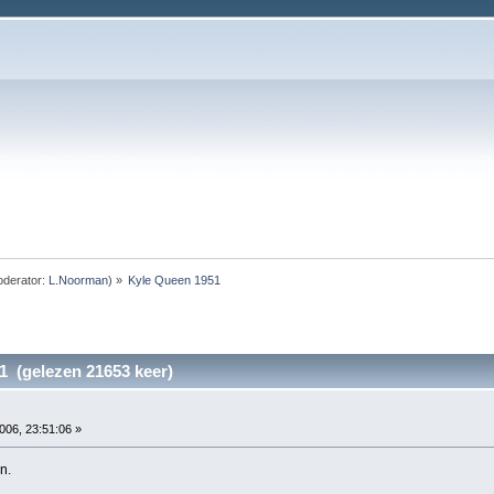
derator:
L.Noorman
) »
Kyle Queen 1951
1 (gelezen 21653 keer)
006, 23:51:06 »
n.