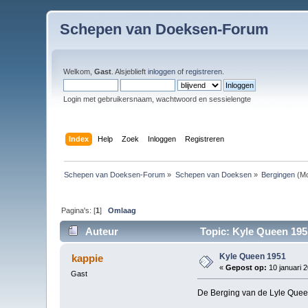
Schepen van Doeksen-Forum
Welkom,
Gast
. Alsjeblieft
inloggen
of
registreren
.
Login met gebruikersnaam, wachtwoord en sessielengte
Index
Help
Zoek
Inloggen
Registreren
Schepen van Doeksen-Forum
»
Schepen van Doeksen
»
Bergingen
(Mo
Pagina's: [
1
]
Omlaag
Auteur
Topic: Kyle Queen 195
Kyle Queen 1951
kappie
«
Gepost op:
10 januari 2
Gast
De Berging van de Lyle Quee