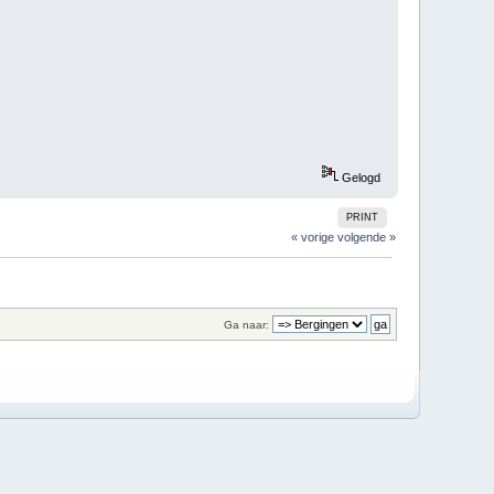
Gelogd
PRINT
« vorige
volgende »
Ga naar: