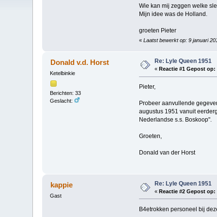
Wie kan mij zeggen welke sle
Mijn idee was de Holland.
groeten Pieter
«
Laatst bewerkt op: 9 januari 2
Re: Lyle Queen 1951
Donald v.d. Horst
«
Reactie #1 Gepost op:
Ketelbinkie
Pieter,
Berichten: 33
Geslacht:
Probeer aanvullende gegevens
augustus 1951 vanuit eerderg
Nederlandse s.s. Boskoop".
Groeten,
Donald van der Horst
Re: Lyle Queen 1951
kappie
«
Reactie #2 Gepost op:
Gast
B4etrokken personeel bij dez