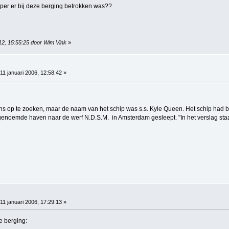
per er bij deze berging betrokken was??
012, 15:55:25 door Wim Vink
»
11 januari 2006, 12:58:42 »
 op te zoeken, maar de naam van het schip was s.s. Kyle Queen. Het schip had bi
enoemde haven naar de werf N.D.S.M. in Amsterdam gesleept. "In het verslag staat
11 januari 2006, 17:29:13 »
e berging: