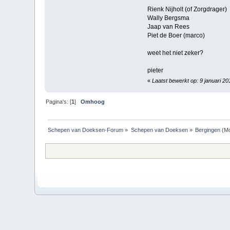
Rienk Nijholt (of Zorgdrager)
Wally Bergsma
Jaap van Rees
Piet de Boer (marco)
weet het niet zeker?
pieter
«
Laatst bewerkt op: 9 januari 2
Pagina's: [
1
]
Omhoog
Schepen van Doeksen-Forum
»
Schepen van Doeksen
»
Bergingen
(Mo