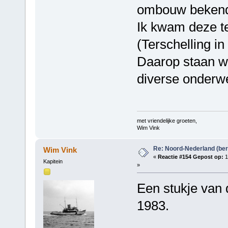
ombouw bekend 
Ik kwam deze t
(Terschelling in
Daarop staan w
diverse onderwe
met vriendelijke groeten,
Wim Vink
Re: Noord-Nederland (ber
Wim Vink
«
Reactie #154 Gepost op:
1
Kapitein
»
Een stukje van 
1983.