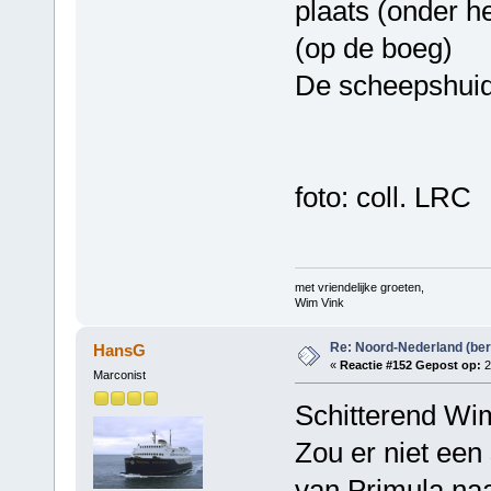
plaats (onder he
(op de boeg)
De scheepshuid 
foto: coll. LRC
met vriendelijke groeten,
Wim Vink
Re: Noord-Nederland (ber
HansG
«
Reactie #152 Gepost op:
2
Marconist
Schitterend Wi
Zou er niet een
van Primula na