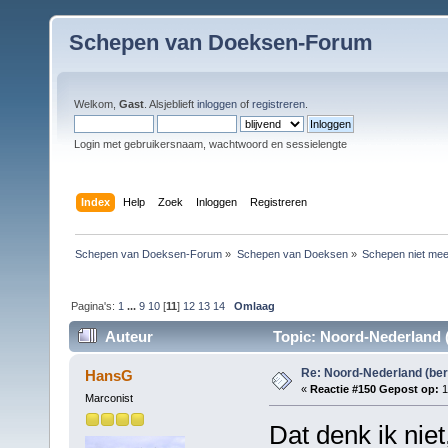
Schepen van Doeksen-Forum
Welkom,
Gast
. Alsjeblieft
inloggen
of
registreren
.
Login met gebruikersnaam, wachtwoord en sessielengte
Index
Help
Zoek
Inloggen
Registreren
Schepen van Doeksen-Forum
»
Schepen van Doeksen
»
Schepen niet mee
Pagina's:
1
...
9
10
[
11
]
12
13
14
Omlaag
Auteur
Topic: Noord-Nederland (
Re: Noord-Nederland (ber
HansG
«
Reactie #150 Gepost op:
1
Marconist
Dat denk ik nie