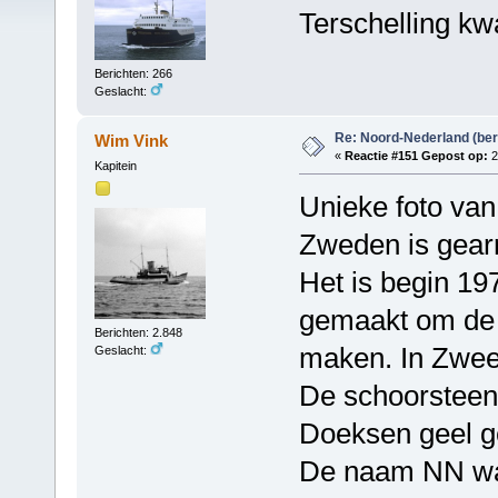
Terschelling kw
Berichten: 266
Geslacht:
Re: Noord-Nederland (ber
Wim Vink
«
Reactie #151 Gepost op:
2
Kapitein
Unieke foto van
Zweden is gearr
Het is begin 19
gemaakt om de v
Berichten: 2.848
maken. In Zwee
Geslacht:
De schoorsteen 
Doeksen geel g
De naam NN was