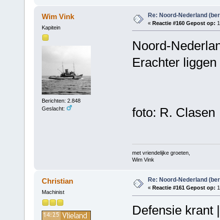
Re: Noord-Nederland (ber
Wim Vink
«
Reactie #160 Gepost op:
1
Kapitein
Noord-Nederland
Erachter liggen
Berichten: 2.848
foto: R. Clasen
Geslacht:
met vriendelijke groeten,
Wim Vink
Re: Noord-Nederland (ber
Christian
«
Reactie #161 Gepost op:
1
Machinist
Defensie krant 