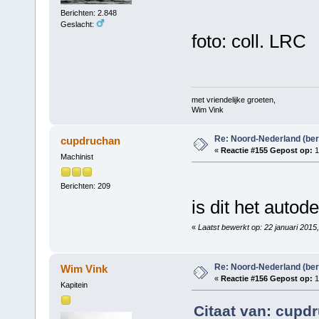
Berichten: 2.848
Geslacht:
foto: coll. LRC
met vriendelijke groeten,
Wim Vink
Re: Noord-Nederland (ber
cupdruchan
«
Reactie #155 Gepost op:
1
Machinist
Berichten: 209
is dit het auto
«
Laatst bewerkt op: 22 januari 2015
Re: Noord-Nederland (ber
Wim Vink
«
Reactie #156 Gepost op:
1
Kapitein
Citaat van: cupdr