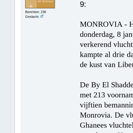
9:
Berichten: 238
Geslacht:
MONROVIA - Hr.
donderdag, 8 jan
verkerend vlucht
kampte al drie 
de kust van Liber
De By El Shaddei
met 213 voorname
vijftien bemann
Monrovia. De vlu
Ghanees vluchte