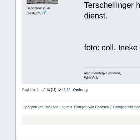
Terschellinger 
Berichten: 2.848
dienst.
Geslacht:
foto: coll. Inek
met vriendelijke groeten,
Wim Vink
Pagina's:
1
...
9
10
[
11
]
12
13
14
Omhoog
Schepen van Doeksen-Forum
»
Schepen van Doeksen
»
Schepen niet mee