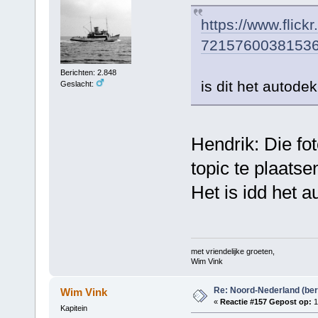
https://www.flick
7215760038153
Berichten: 2.848
is dit het autode
Geslacht:
Hendrik: Die fot
topic te plaats
Het is idd het 
met vriendelijke groeten,
Wim Vink
Re: Noord-Nederland (ber
Wim Vink
«
Reactie #157 Gepost op:
1
Kapitein