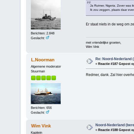
Ja Rutmer, Nigeria. Zover was i
Ik zou zeggen, plaats daar even 
Er staat niets in de weg om ze
Berichten: 2.848
Geslacht:
met vriendelijke groeten,
Wim Vink
Re: Noord-Nederland (
L.Noorman
«
Reactie #187 Gepost o
Algemene moderator
Stuurman
Redmer, dank. Zal hier over
Berichten: 656
Geslacht:
Noord-Nederland (ber
Wim Vink
«
Reactie #188 Gepost o
Kapitein