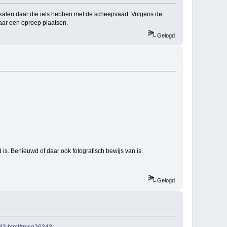
okalen daar die iets hebben met de scheepvaart. Volgens de
aar een oproep plaatsen.
Gelogd
d is. Benieuwd of daar ook fotografisch bewijs van is.
Gelogd
6343.html#msg26343