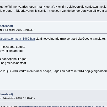
rubriek"binnenvaartschepen naar Nigeria". Hier zijn ook leden die contacten met l
hip ergens in Nigeria varen. Misschien moet een van de beheerders van dit forum d
bereboot)
p:
14 oktober 2016, 13:15:32 »
fartyg.se/primula_1960.htm
staat het volgende (ruw vertaald via Google translate):
 mot Apapa, Lagos."
rtyget fortfarande."
a naar Apapa, Lagos.
p nog steeds bestaat.
ip op 20 juli 2004 vertrokken is naar Apapa, Lagos en dat ze in 2014 nog gesignaleer
bereboot)
p:
14 oktober 2016, 15:46:46 »
s in 2014; zie
http://www.schepenvandoeksen.nl/forum/index.php/topic,42.msg2