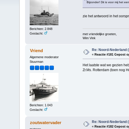
Bijzonder! Dit is voor mij het e
zie het antwoord in het oorspr
Berichten: 2.848
Geslacht:
met vriendelijke groeten,
Wim Vink
Re: Noord-Nederland (
Vriend
«
Reactie #181 Gepost o
Algemene moderator
Stuurman
Het laatste wat we gezien he
Zr.Ms. Rotterdam (toen nog Hr
Berichten: 1.043
Geslacht:
Re: Noord-Nederland (
zoutwatervader
«
Reactie #182 Gepost o