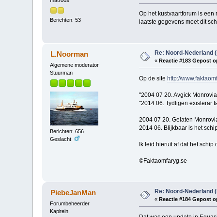
matroos
Op het kustvaartforum is een 
Berichten: 53
laatste gegevens moet dit sc
Re: Noord-Nederland (
L.Noorman
«
Reactie #183 Gepost o
Algemene moderator
Stuurman
Op de site
http://www.faktaom
"2004 07 20. Avgick Monrovia
"2014 06. Tydligen existerar fa
2004 07 20. Gelaten Monrovi
2014 06. Blijkbaar is het schi
Berichten: 656
Geslacht:
Ik leid hieruit af dat het sch
©Faktaomfaryg.se
Re: Noord-Nederland (
PiebeJanMan
«
Reactie #184 Gepost o
Forumbeheerder
Kapitein
Dat was een update in Equasi