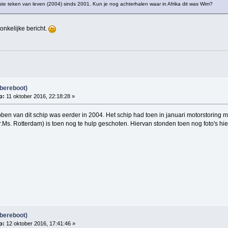
erste teken van leven (2004) sinds 2001. Kun je nog achterhalen waar in Afrika dit was Wim?
onkelijke bericht.
bereboot)
p:
11 oktober 2016, 22:18:28 »
bben van dit schip was eerder in 2004. Het schip had toen in januari motorstoring
.Ms. Rotterdam) is toen nog te hulp geschoten. Hiervan stonden toen nog foto's hie
bereboot)
p:
12 oktober 2016, 17:41:46 »