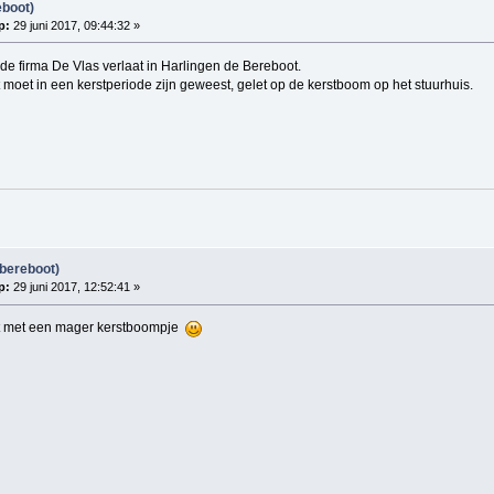
eboot)
p:
29 juni 2017, 09:44:32 »
de firma De Vlas verlaat in Harlingen de Bereboot.
 moet in een kerstperiode zijn geweest, gelet op de kerstboom op het stuurhuis.
bereboot)
p:
29 juni 2017, 12:52:41 »
t met een mager kerstboompje