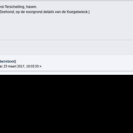
t-Terschelling, haven.
: Zeehond; op de voorgrond details van de Koegelwieck.)
bereboot)
p:
23 maart 2017, 19:03:33 »