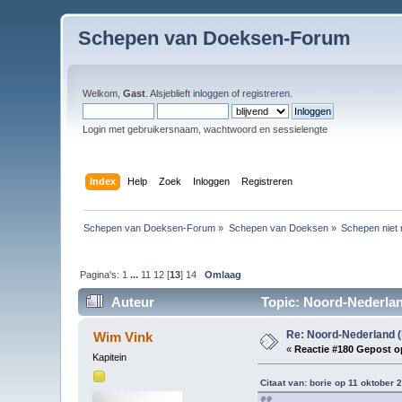
Schepen van Doeksen-Forum
Welkom,
Gast
. Alsjeblieft
inloggen
of
registreren
.
Login met gebruikersnaam, wachtwoord en sessielengte
Index
Help
Zoek
Inloggen
Registreren
Schepen van Doeksen-Forum
»
Schepen van Doeksen
»
Schepen niet 
Pagina's:
1
...
11
12
[
13
]
14
Omlaag
Auteur
Topic: Noord-Nederlan
Re: Noord-Nederland (
Wim Vink
«
Reactie #180 Gepost o
Kapitein
Citaat van: borie op 11 oktober 