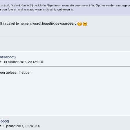
k ook al. Ik denk dat je bij de lokale Nigerianen moet zijn voor meer info. Op het eerder aangeg
een foto en stel je vraag waar is dit schip gebleven is.
lf initiatief te nemen; wordt hogelijk gewaardeerd
bereboot)
p:
14 oktober 2016, 20:12:12 »
heen gelezen hebben
eboot)
p:
5 januari 2017, 13:24:03 »