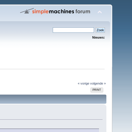
Nieuws:
« vorige
volgende »
PRINT