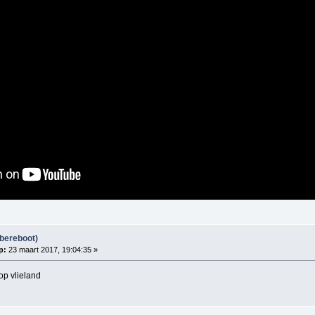
bereboot)
p:
23 maart 2017, 19:04:35 »
op vlieland