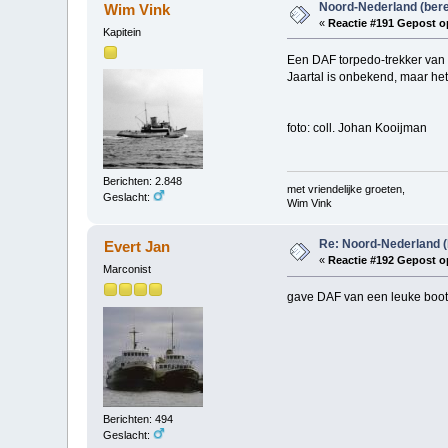
Noord-Nederland (ber
Wim Vink
«
Reactie #191 Gepost o
Kapitein
Een DAF torpedo-trekker van 
Jaartal is onbekend, maar het
foto: coll. Johan Kooijman
Berichten: 2.848
met vriendelijke groeten,
Geslacht:
Wim Vink
Re: Noord-Nederland (
Evert Jan
«
Reactie #192 Gepost o
Marconist
gave DAF van een leuke boo
Berichten: 494
Geslacht: