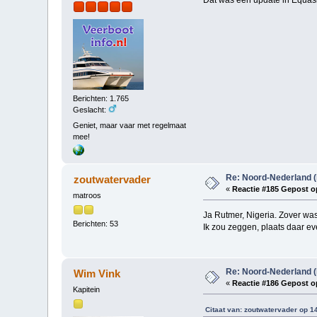
Berichten: 1.765
Geslacht:
Geniet, maar vaar met regelmaat
mee!
Re: Noord-Nederland (
zoutwatervader
«
Reactie #185 Gepost o
matroos
Ja Rutmer, Nigeria. Zover was
Berichten: 53
Ik zou zeggen, plaats daar eve
Re: Noord-Nederland (
Wim Vink
«
Reactie #186 Gepost o
Kapitein
Citaat van: zoutwatervader op 1