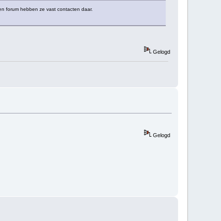
even forum hebben ze vast contacten daar.
Gelogd
Gelogd