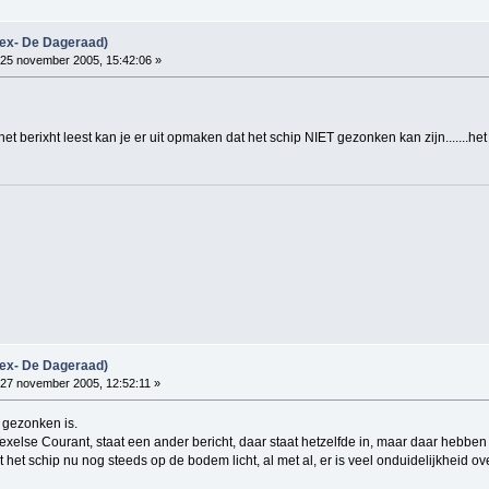
(ex- De Dageraad)
25 november 2005, 15:42:06 »
 het berixht leest kan je er uit opmaken dat het schip NIET gezonken kan zijn.......het
(ex- De Dageraad)
27 november 2005, 12:52:11 »
r gezonken is.
Texelse Courant, staat een ander bericht, daar staat hetzelfde in, maar daar hebbe
 het schip nu nog steeds op de bodem licht, al met al, er is veel onduidelijkheid o