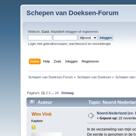
Schepen van Doeksen-Forum
Welkom,
Gast
. Alsjeblieft
inloggen
of
registreren
.
Login met gebruikersnaam, wachtwoord en sessielengte
Index
Help
Zoek
Inloggen
Registreren
Schepen van Doeksen-Forum
»
Schepen van Doeksen
»
Schepen niet 
Pagina's: [
1
]
2
3
...
24
Omlaag
Auteur
Topic: Noord-Nederlan
Noord-Nederland (ex-
Wim Vink
«
Gepost op:
22 november
Kapitein
In de verzameling van mijn o
De eerste is genomen in de h