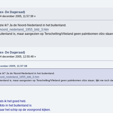
(ex- De Dageraad)
4 december 2005, 11:57:38 »
t zie ik? Ja de Noord-Nederland in het buitenland.
m/noord_nederland_1955_bild_3.htm
et buitenland is, maar aangezien op Terschelling/Vlieland geen palmbomen ofzo staan, l
(ex- De Dageraad)
4 december 2005, 12:55:48 »
cember 2005, 11:57:38
zie ik? Ja de Noord-Nederland in het buitenland.
noord_nederland_1955_bild_3.htm
 buitenland is, maar aangezien op Terschelling/Vlieland geen palmbomen ofzo staan, lijkt me toch dat
als ik het goed heb.
foto in het buitenland is
ar het schip op de voorgrond kijken.