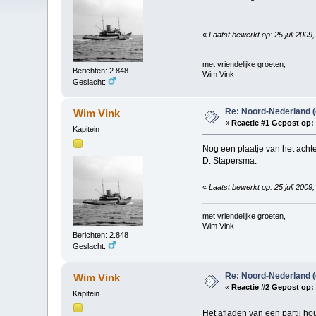
«
Laatst bewerkt op: 25 juli 2009
met vriendelijke groeten,
Berichten: 2.848
Wim Vink
Geslacht:
Re: Noord-Nederland 
Wim Vink
«
Reactie #1 Gepost op:
Kapitein
Nog een plaatje van het achte
D. Stapersma.
«
Laatst bewerkt op: 25 juli 2009
met vriendelijke groeten,
Wim Vink
Berichten: 2.848
Geslacht:
Re: Noord-Nederland 
Wim Vink
«
Reactie #2 Gepost op:
Kapitein
Het afladen van een partij h