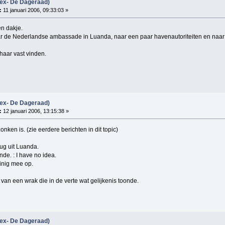
(ex- De Dageraad)
:
11 januari 2006, 09:33:03 »
en dakje.
ar de Nederlandse ambassade in Luanda, naar een paar havenautoriteiten en naa
haar vast vinden.
(ex- De Dageraad)
:
12 januari 2006, 13:15:38 »
zonken is. (zie eerdere berichten in dit topic)
ug uit Luanda.
de. : I have no idea.
inig mee op.
van een wrak die in de verte wat gelijkenis toonde.
(ex- De Dageraad)