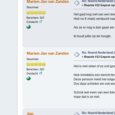
Re: Noord-Nederland 
Marten-Jan van Zanden
«
Reactie #12 Gepost op
Stuurman
Het gaat nog niet van een lei
Berichten: 567
Heb nu E-mails verstuurd na
Geslacht:
Als ze er nog is dan gaan we 
Ik houd jullie op de hoogte.
Re: Noord-Nederland 
Marten-Jan van Zanden
«
Reactie #13 Gepost op
Stuurman
Het is niet zeker of ze ooit ge
Berichten: 567
Geslacht:
Heb inmiddels een bericht ter
Deze persoon meld het volgen
Dus daar schieten we ook we
Schrok wel even van een foto 
maar dat is ze niet.
Re: Noord-Nederland 
Jon