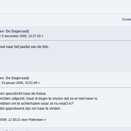
Groeten Hessel B
(ex- De Dageraad)
:
5 december 2005, 10:27:29 »
uwd naar het jaartal van de foto.
(ex- De Dageraad)
:
10 januari 2006, 10:51:09 »
en speurtocht naar de Kalua.
chten uitgezet, maar ik begin te vrezen dat ze er niet meer is.
hebben om te achterhalen waar ze nu exact is?
 die geprobeerd zijn om haar te vinden.
 2009, 12:30:21 door Pollendam
»