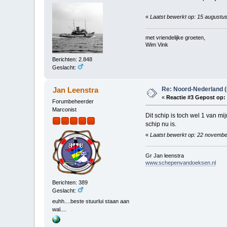
«
Laatst bewerkt op: 15 augustu
met vriendelijke groeten,
Wim Vink
Berichten: 2.848
Geslacht:
Re: Noord-Nederland 
Jan Leenstra
«
Reactie #3 Gepost op:
Forumbeheerder
Marconist
Dit schip is toch wel 1 van m
schip nu is.
«
Laatst bewerkt op: 22 novembe
Gr Jan leenstra
www.schepenvandoeksen.nl
Berichten: 389
Geslacht:
euhh....beste stuurlui staan aan
wal....