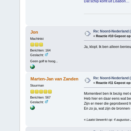
Dat schip komt uit Lisabon....
Re: Noord-Nederland 
Jon
«
Reactie #10 Gepost op
Machinist
Ja, klopt. Ik ben alleen benie
Berichten: 164
Geslacht:
Geen golf te hoog...
Re: Noord-Nederland 
Marten-Jan van Zanden
«
Reactie #11 Gepost op
Stuurman
Momenteel ben ik bezig met e
Berichten: 567
Heb hier en daar eens wat beri
Geslacht:
Zijn er meer die geprobeerd 
En zo ja, wat zijn de bronnen
«
Laatst bewerkt op: 4 augustus