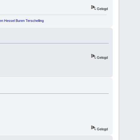
Gelogd
uren Terschelling
Gelogd
Gelogd