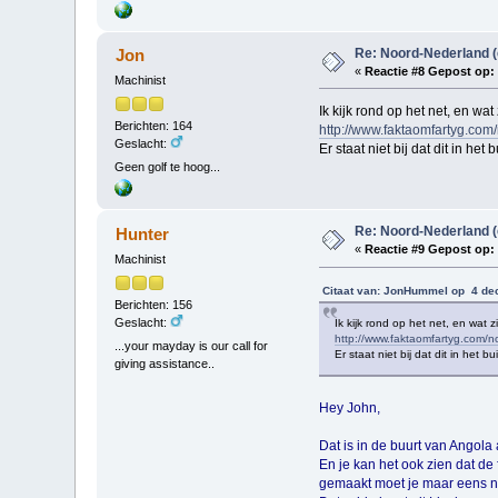
Re: Noord-Nederland 
Jon
«
Reactie #8 Gepost op:
Machinist
Ik kijk rond op het net, en wa
Berichten: 164
http://www.faktaomfartyg.co
Geslacht:
Er staat niet bij dat dit in h
Geen golf te hoog...
Re: Noord-Nederland 
Hunter
«
Reactie #9 Gepost op:
Machinist
Citaat van: JonHummel op 4 de
Berichten: 156
Geslacht:
Ik kijk rond op het net, en wat 
http://www.faktaomfartyg.com/
...your mayday is our call for
Er staat niet bij dat dit in het
giving assistance..
Hey John,
Dat is in de buurt van Angola 
En je kan het ook zien dat de 
gemaakt moet je maar eens na