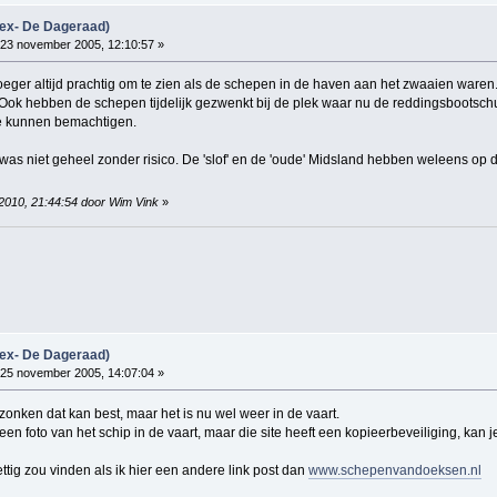
(ex- De Dageraad)
23 november 2005, 12:10:57 »
roeger altijd prachtig om te zien als de schepen in de haven aan het zwaaien waren. 
 Ook hebben de schepen tijdelijk gezwenkt bij de plek waar nu de reddingsbootschu
 te kunnen bemachtigen.
 was niet geheel zonder risico. De 'slof' en de 'oude' Midsland hebben weleens o
 2010, 21:44:54 door Wim Vink
»
(ex- De Dageraad)
25 november 2005, 14:07:04 »
zonken dat kan best, maar het is nu wel weer in de vaart.
en foto van het schip in de vaart, maar die site heeft een kopieerbeveiliging, kan j
ettig zou vinden als ik hier een andere link post dan
www.schepenvandoeksen.nl