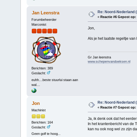
Re: Noord-Nederland 
Jan Leenstra
«
Reactie #6 Gepost op:
Forumbeheerder
Marconist
Jon,
Als je het laatste regeltje van
Gr Jan leenstra
www.schepenvandoeksen.nl
Berichten: 389
Geslacht:
euhh....beste stuurlui staan aan
wal....
Re: Noord-Nederland 
Jon
«
Reactie #7 Gepost op:
Machinist
Ja, ik denk ook dat het eerde
Berichten: 164
In het krantenbericht van de 
Geslacht:
kan nu ook nog wel zo zijn dat
Geen golf te hoog...