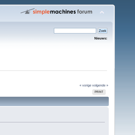
Nieuws:
)
« vorige
volgende »
PRINT