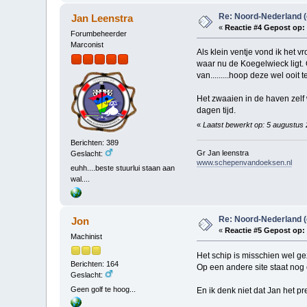
Re: Noord-Nederland 
Jan Leenstra
«
Reactie #4 Gepost op:
Forumbeheerder
Marconist
Als klein ventje vond ik het v
waar nu de Koegelwieck ligt.
van.........hoop deze wel ooit
Het zwaaien in de haven zelf
dagen tijd.
«
Laatst bewerkt op: 5 augustus
Berichten: 389
Gr Jan leenstra
Geslacht:
www.schepenvandoeksen.nl
euhh....beste stuurlui staan aan
wal....
Re: Noord-Nederland 
Jon
«
Reactie #5 Gepost op:
Machinist
Het schip is misschien wel ge
Berichten: 164
Op een andere site staat nog e
Geslacht:
Geen golf te hoog...
En ik denk niet dat Jan het pr