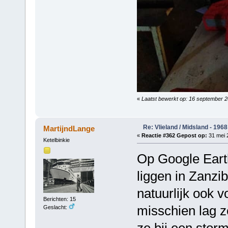
«
Laatst bewerkt op: 16 september 
Re: Vlieland / Midsland - 1968
MartijndLange
«
Reactie #362 Gepost op:
31 mei 2
Ketelbinkie
Op Google Earth
liggen in Zanzib
natuurlijk ook v
Berichten: 15
misschien lag z
Geslacht:
ze bij een storm