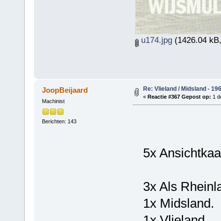
u174.jpg
(1426.04 kB,
Re: Vlieland / Midsland - 19
JoopBeijaard
«
Reactie #367 Gepost op:
1 d
Machinist
Berichten: 143
5x Ansichtkaart
3x Als Rheinl
1x Midsland.
1x Vlieland.