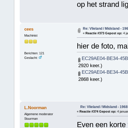
op het strand lig
Re: Vlieland / Midsland - 19
cees
«
Reactie #373 Gepost op:
4 ja
Machinist
hier de foto, m
Berichten: 121
EC29AE04-BE34-45B5
Geslacht:
2920 keer.)
EC29AE04-BE34-45B5
2868 keer.)
Re: Vlieland / Midsland - 1968
L.Noorman
«
Reactie #374 Gepost op:
4 januar
Algemene moderator
Stuurman
Even een korte ti