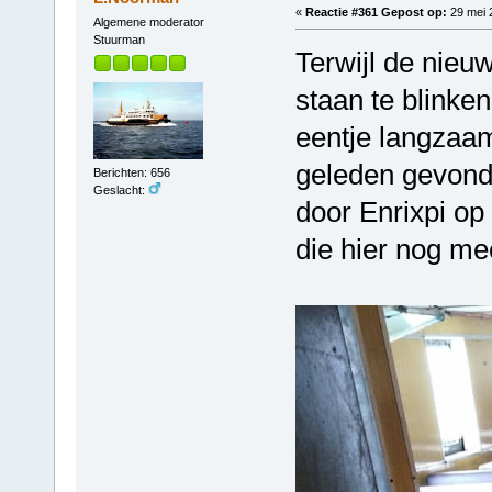
«
Reactie #361 Gepost op:
29 mei 
Algemene moderator
Stuurman
Terwijl de nieu
staan te blinken
eentje langzaam
geleden gevond
Berichten: 656
Geslacht:
door Enrixpi o
die hier nog m