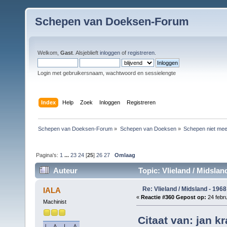
Schepen van Doeksen-Forum
Welkom,
Gast
. Alsjeblieft
inloggen
of
registreren
.
Login met gebruikersnaam, wachtwoord en sessielengte
Index
Help
Zoek
Inloggen
Registreren
Schepen van Doeksen-Forum
»
Schepen van Doeksen
»
Schepen niet mee
Pagina's:
1
...
23
24
[
25
]
26
27
Omlaag
Auteur
Topic: Vlieland / Midslan
Re: Vlieland / Midsland - 1968
IALA
«
Reactie #360 Gepost op:
24 febru
Machinist
Citaat van: jan k