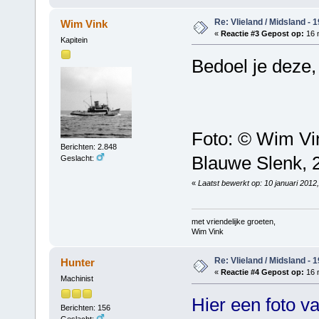
Re: Vlieland / Midsland - 
Wim Vink
«
Reactie #3 Gepost op:
16 
Kapitein
Bedoel je deze,
Foto: © Wim Vi
Berichten: 2.848
Blauwe Slenk, 
Geslacht:
«
Laatst bewerkt op: 10 januari 2012
met vriendelijke groeten,
Wim Vink
Re: Vlieland / Midsland - 
Hunter
«
Reactie #4 Gepost op:
16 
Machinist
Hier een foto v
Berichten: 156
Geslacht: