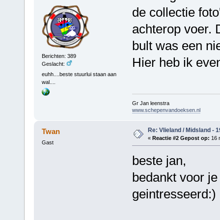
de collectie fot
achterop voer. 
bult was een ni
Berichten: 389
Hier heb ik eve
Geslacht:
euhh....beste stuurlui staan aan
wal....
Gr Jan leenstra
www.schepenvandoeksen.nl
Re: Vlieland / Midsland - 
Twan
«
Reactie #2 Gepost op:
16 
Gast
beste jan,
bedankt voor je 
geintresseerd:)