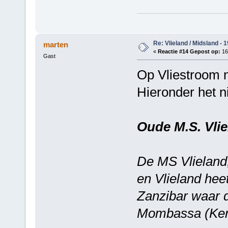
Re: Vlieland / Midsland - 
marten
«
Reactie #14 Gepost op:
16
Gast
Op Vliestroom n
Hieronder het n
Oude M.S. Vli
De MS Vlieland
en Vlieland heet
Zanzibar waar d
Mombassa (Ken