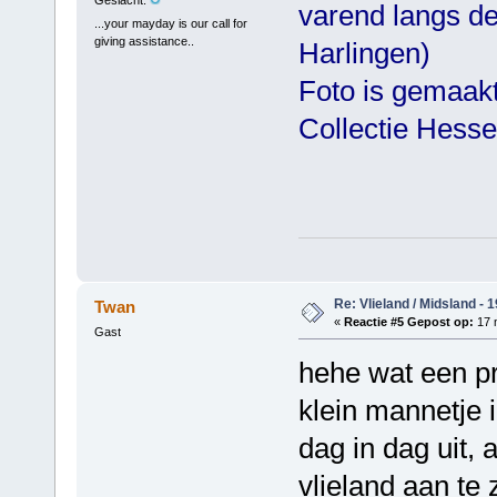
varend langs de
...your mayday is our call for
giving assistance..
Harlingen)
Foto is gemaakt
Collectie Hesse
Re: Vlieland / Midsland - 
Twan
«
Reactie #5 Gepost op:
17 
Gast
hehe wat een p
klein mannetje i
dag in dag uit, 
vlieland aan te