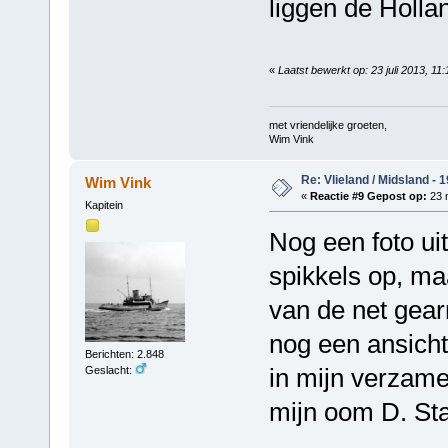
liggen de Holla
«
Laatst bewerkt op: 23 juli 2013, 11
met vriendelijke groeten,
Wim Vink
Re: Vlieland / Midsland - 
Wim Vink
«
Reactie #9 Gepost op:
23 
Kapitein
Nog een foto uit
spikkels op, maa
van de net gear
nog een ansicht
Berichten: 2.848
in mijn verzame
Geslacht:
mijn oom D. St