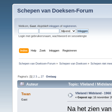
Schepen van Doeksen-Forum
Welkom,
Gast
. Alsjeblieft
inloggen
of
registreren
.
Login met gebruikersnaam, wachtwoord en sessielengte
Index
Help
Zoek
Inloggen
Registreren
Schepen van Doeksen-Forum
»
Schepen van Doeksen
»
Schepen niet mee
Pagina's: [
1
]
2
3
...
27
Omlaag
Auteur
Topic: Vlieland / Midslan
Vlieland / Midsland - 1968
Twan
«
Gepost op:
16 november 20
Gast
Na het zien van