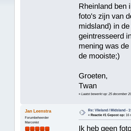
Rheinland ben i
foto's zijn van
midsland) in de
geintresseerd in
mening was de 
de mooiste;)
Groeten,
Twan
«
Laatst bewerkt op: 25 december 20
Re: Vlieland / Midsland - 
Jan Leenstra
«
Reactie #1 Gepost op:
16 
Forumbeheerder
Marconist
Ik heb geen fot