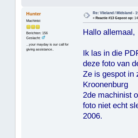
Re: Vlieland / Midsland - 
Hunter
«
Reactie #13 Gepost op:
14
Machinist
Hallo allemaal,
Berichten: 156
Geslacht:
...your mayday is our call for
giving assistance..
Ik las in die PD
deze foto van d
Ze is gespot in
Kroonenburg
2de machinist o
foto niet echt s
2006.