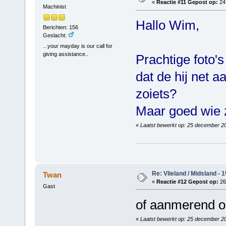
«
Reactie #11 Gepost op:
24
Machinist
Hallo Wim,
Berichten: 156
Geslacht:
...your mayday is our call for
giving assistance..
Prachtige foto's
dat de hij net a
zoiets?
Maar goed wie 
«
Laatst bewerkt op: 25 december 20
Re: Vlieland / Midsland - 
Twan
«
Reactie #12 Gepost op:
26
Gast
of aanmerend op
«
Laatst bewerkt op: 25 december 20