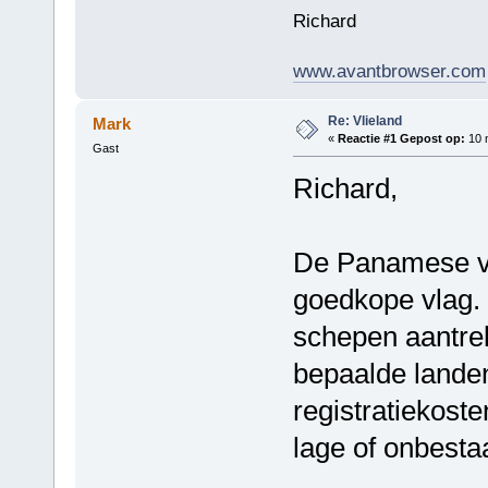
Richard
www.avantbrowser.com
Re: Vlieland
Mark
«
Reactie #1 Gepost op:
10 
Gast
Richard,
De Panamese vl
goedkope vlag. 
schepen aantre
bepaalde landen
registratiekost
lage of onbesta