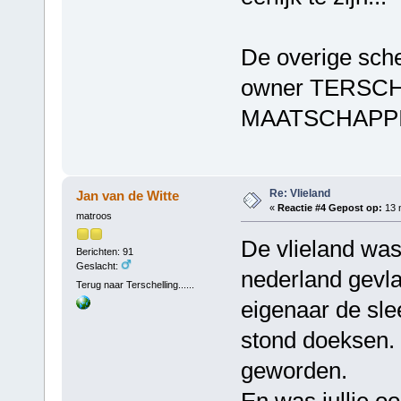
De overige sche
owner TERSC
MAATSCHAPPI
Re: Vlieland
Jan van de Witte
«
Reactie #4 Gepost op:
13 
matroos
De vlieland was 
Berichten: 91
Geslacht:
nederland gevl
Terug naar Terschelling......
eigenaar de sle
stond doeksen. 
geworden.
En was jullie o