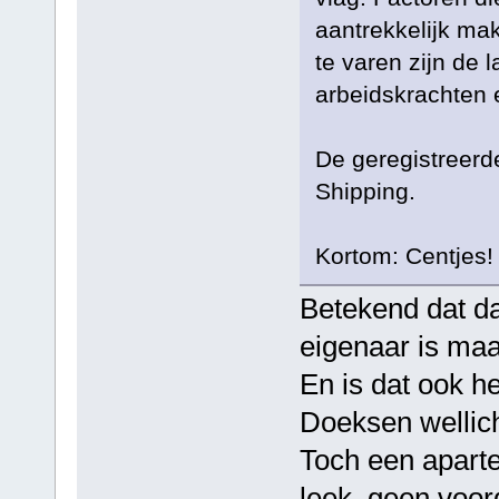
aantrekkelijk ma
te varen zijn de 
arbeidskrachten 
De geregistreerd
Shipping.
Kortom: Centjes!
Betekend dat da
eigenaar is maa
En is dat ook h
Doeksen wellic
Toch een aparte 
leek, geen voor