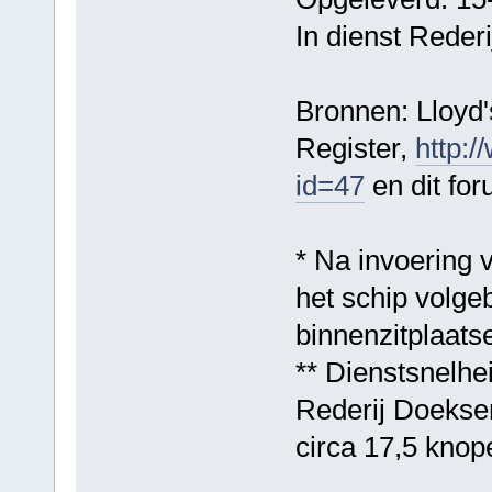
In dienst Reder
Bronnen: Lloyd's
Register,
http:/
id=47
en dit for
* Na invoering 
het schip volge
binnenzitplaats
** Dienstsnelhe
Rederij Doekse
circa 17,5 knop