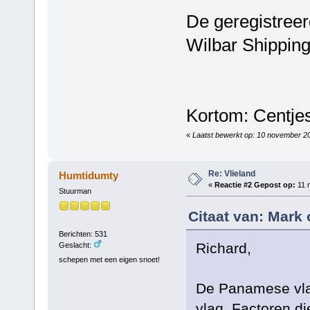
De geregistreer
Wilbar Shipping
Kortom: Centjes
«
Laatst bewerkt op: 10 november 2
Re: Vlieland
Humtidumty
«
Reactie #2 Gepost op:
11 
Stuurman
Citaat van: Mark
Berichten: 531
Richard,
Geslacht:
schepen met een eigen snoet!
De Panamese vla
vlag. Factoren d