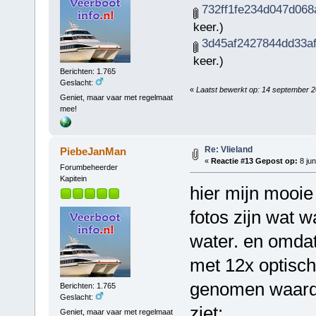
732ff1fe234d047d068
keer.)
3d45af2427844dd33af
keer.)
Berichten: 1.765
Geslacht:
«
Laatst bewerkt op: 14 september 
Geniet, maar vaar met regelmaat
mee!
Re: Vlieland
PiebeJanMan
«
Reactie #13 Gepost op:
8 jun
Forumbeheerder
Kapitein
hier mijn mooie
fotos zijn wat 
water. en omda
met 12x optisch
genomen waardo
Berichten: 1.765
Geslacht:
ziet:
Geniet, maar vaar met regelmaat