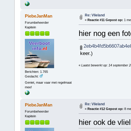
Re: Vlieland
PiebeJanMan
«
Reactie #11 Gepost op:
1 mei
Forumbeheerder
Kapitein
hier nog een fot
2eb4b4fd5b6607ab4e8
keer.)
«
Laatst bewerkt op: 14 september 
Berichten: 1.765
Geslacht:
Geniet, maar vaar met regelmaat
mee!
Re: Vlieland
PiebeJanMan
«
Reactie #12 Gepost op:
8 mei
Forumbeheerder
Kapitein
hier ook de vlie