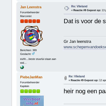
Re: Vlieland
Jan Leenstra
«
Reactie #8 Gepost op:
13 j
Forumbeheerder
Marconist
Dat is voor de 
Gr Jan leenstra
www.schepenvandoekse
Berichten: 389
Geslacht:
euhh....beste stuurlui staan aan
wal....
Re: Vlieland
PiebeJanMan
«
Reactie #9 Gepost op:
12 apr
Forumbeheerder
Kapitein
heir nog een pa