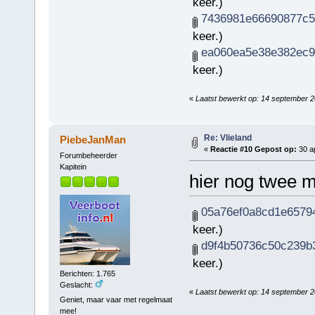
keer.)
7436981e66690877c5f
keer.)
ea060ea5e38e382ec9e
keer.)
«
Laatst bewerkt op: 14 september 
Re: Vlieland
PiebeJanMan
«
Reactie #10 Gepost op:
30 ap
Forumbeheerder
Kapitein
hier nog twee m
05a76ef0a8cd1e65794
keer.)
d9f4b50736c50c239b3
keer.)
Berichten: 1.765
Geslacht:
«
Laatst bewerkt op: 14 september 
Geniet, maar vaar met regelmaat
mee!