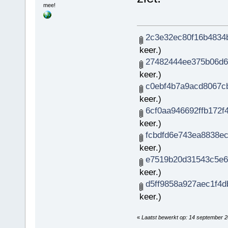
mee!
2c3e32ec80f16b4834b
keer.)
27482444ee375b06d6
keer.)
c0ebf4b7a9acd8067cb
keer.)
6cf0aa946692ffb172f4
keer.)
fcbdfd6e743ea8838ecb
keer.)
e7519b20d31543c5e6
keer.)
d5ff9858a927aec1f4d
keer.)
«
Laatst bewerkt op: 14 september 