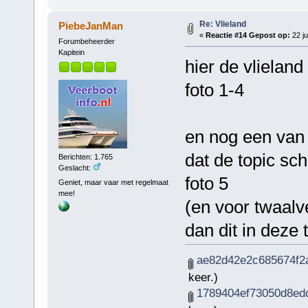
Re: Vlieland
PiebeJanMan
«
Reactie #14 Gepost op:
22 ju
Forumbeheerder
Kapitein
hier de vlielan
foto 1-4
en nog een van d
dat de topic sc
Berichten: 1.765
Geslacht:
foto 5
Geniet, maar vaar met regelmaat
mee!
(en voor twaalv
dan dit in deze ti
ae82d42e2c685674f2a
keer.)
1789404ef73050d8edd