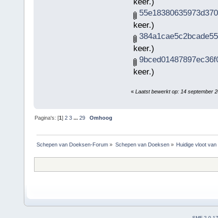
keer.)
55e18380635973d3706
keer.)
384a1cae5c2bcade555
keer.)
9bced01487897ec36f0
keer.)
«
Laatst bewerkt op: 14 september 
Pagina's: [
1
]
2
3
...
29
Omhoog
Schepen van Doeksen-Forum
»
Schepen van Doeksen
»
Huidige vloot va
SMF 2.0.1