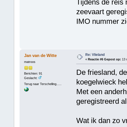
Tijdens de reis
zeevaart geregis
IMO nummer zic
Re: Vlieland
Jan van de Witte
«
Reactie #6 Gepost op:
13 
matroos
De friesland, d
Berichten: 91
Geslacht:
koegelwieck he
Terug naar Terschelling......
Met een anderha
geregistreerd a
Wat ik dan zo v