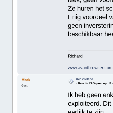
Ze huren het sc
Enig voordeel v
geen inversteri
beschikbaar he
Richard
www.avantbrowser.com
Re: Vlieland
Mark
«
Reactie #3 Gepost op:
11 
Gast
Ik heb geen en
exploiteerd. Di
eerlijk te zijn...