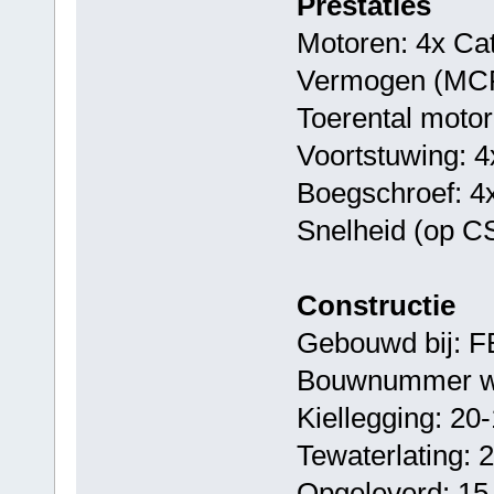
Prestaties
Motoren: 4x Cat
Vermogen (MCR
Toerental moto
Voortstuwing: 4x
Boegschroef: 4x
Snelheid (op CS
Constructie
Gebouwd bij: FB
Bouwnummer we
Kiellegging: 20
Tewaterlating: 
Opgeleverd: 15