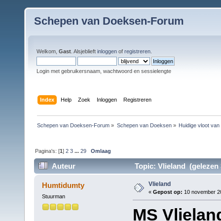
Schepen van Doeksen-Forum
Welkom,
Gast
. Alsjeblieft
inloggen
of
registreren
.
Login met gebruikersnaam, wachtwoord en sessielengte
Index
Help
Zoek
Inloggen
Registreren
Schepen van Doeksen-Forum
»
Schepen van Doeksen
»
Huidige vloot va
Pagina's: [
1
]
2
3
...
29
Omlaag
Auteur
Topic: Vlieland (gelezen 
Vlieland
Humtidumty
«
Gepost op:
10 november 20
Stuurman
MS Vlielan