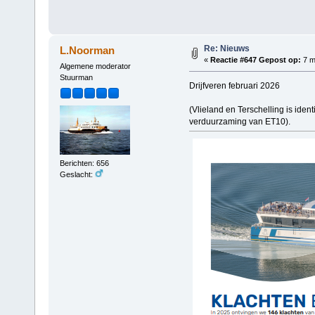
Re: Nieuws
L.Noorman
«
Reactie #647 Gepost op:
7 m
Algemene moderator
Stuurman
Drijfveren februari 2026
(Vlieland en Terschelling is iden
verduurzaming van ET10).
Berichten: 656
Geslacht: