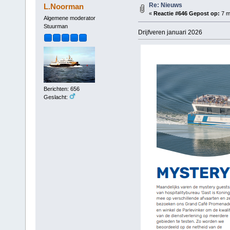
Re: Nieuws
L.Noorman
«
Reactie #646 Gepost op:
7 m
Algemene moderator
Stuurman
Drijfveren januari 2026
Berichten: 656
Geslacht: