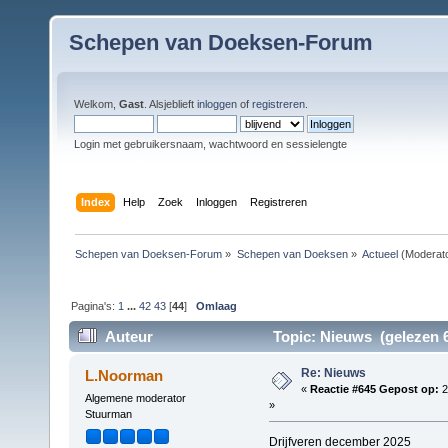
Schepen van Doeksen-Forum
Welkom,
Gast
. Alsjeblieft
inloggen
of
registreren
.
Login met gebruikersnaam, wachtwoord en sessielengte
Index
Help
Zoek
Inloggen
Registreren
Schepen van Doeksen-Forum
»
Schepen van Doeksen
»
Actueel
(Moderat
Pagina's:
1
...
42
43
[
44
]
Omlaag
Auteur
Topic: Nieuws (gelezen 6
Re: Nieuws
L.Noorman
«
Reactie #645 Gepost op:
2
Algemene moderator
»
Stuurman
Drijfveren december 2025