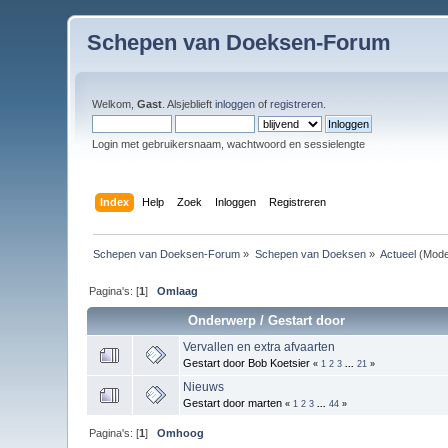
Schepen van Doeksen-Forum
Welkom,
Gast
. Alsjeblieft
inloggen
of
registreren
.
Login met gebruikersnaam, wachtwoord en sessielengte
Index
Help
Zoek
Inloggen
Registreren
Schepen van Doeksen-Forum
»
Schepen van Doeksen
»
Actueel
(Mode
Pagina's: [
1
]
Omlaag
Onderwerp
/
Gestart door
Vervallen en extra afvaarten
Gestart door Bob Koetsier
«
1
2
3
...
21
»
Nieuws
Gestart door marten
«
1
2
3
...
44
»
Pagina's: [
1
]
Omhoog