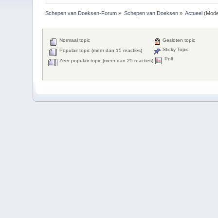
Schepen van Doeksen-Forum
»
Schepen van Doeksen
»
Actueel
(Mode
Normaal topic
Gesloten topic
Sticky Topic
Populair topic (meer dan 15 reacties)
Poll
Zeer populair topic (meer dan 25 reacties)