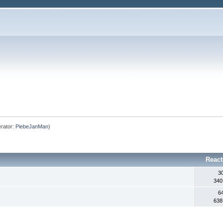
rator:
PiebeJanMan
)
React
3
340
6
638