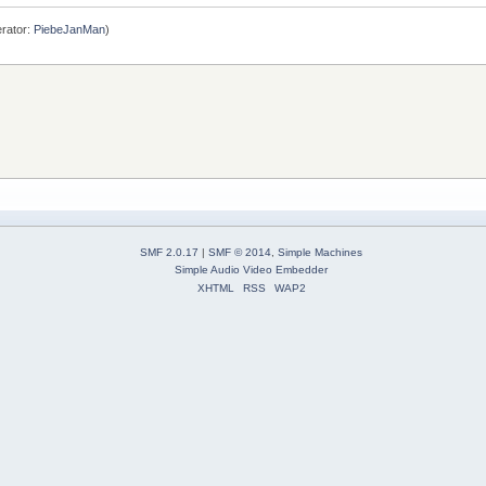
rator:
PiebeJanMan
)
SMF 2.0.17
|
SMF © 2014
,
Simple Machines
Simple Audio Video Embedder
XHTML
RSS
WAP2