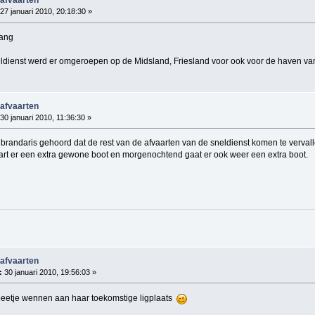
 afvaarten
27 januari 2010, 20:18:30 »
gang
ldienst werd er omgeroepen op de Midsland, Friesland voor ook voor de haven va
 afvaarten
30 januari 2010, 11:36:30 »
e brandaris gehoord dat de rest van de afvaarten van de sneldienst komen te verva
art er een extra gewone boot en morgenochtend gaat er ook weer een extra boot.
 afvaarten
:
30 januari 2010, 19:56:03 »
beetje wennen aan haar toekomstige ligplaats