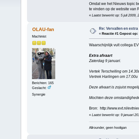
Omdat we het Nieuws topic bes
te vinden op de website van 
«
Laatst bewerkt op: 5 juli 2009,
Re: Vervallen en extra
OLAU-fan
«
Reactie #1 Gepost op:
Machinist
Waarschijnlijk vult collega E
Extra afvaart
Zaterdag 9 januari.
Vertek Terschelling om 14.30
Vertrek Harlingen om 17.00u
Berichten: 165
Deze afvaart is zojuist mogel
Geslacht:
Synergie
Mochten deze omstandighede
Bron: http://www.evt.nl/evtni
«
Laatst bewerkt op: 9 januari 2
Allrounder, geen hooligan