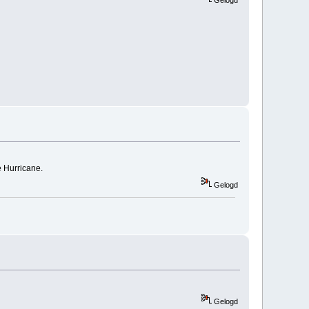
Gelogd
e Hurricane.
Gelogd
Gelogd