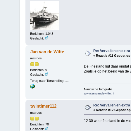
Berichten: 1.043
Geslacht:
Re: Vervallen en extra
Jan van de Witte
«
Reactie #11 Gepost op
matroos
De Friesland ligt daar omdat
Berichten: 91
Zoals je op het beeld van de
Geslacht:
Terug naar Terschelling......
Nautische fotografie
www.janvandewitte.nl
Re: Vervallen en extra
twintimer112
«
Reactie #12 Gepost op
matroos
12.30 weer friesland in de va
Berichten: 70
Geslacht: