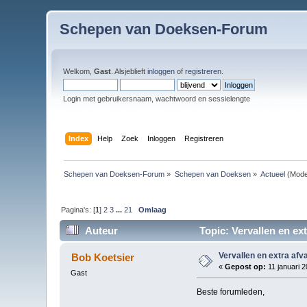
Schepen van Doeksen-Forum
Welkom,
Gast
. Alsjeblieft
inloggen
of
registreren
.
Login met gebruikersnaam, wachtwoord en sessielengte
Index
Help
Zoek
Inloggen
Registreren
Schepen van Doeksen-Forum
»
Schepen van Doeksen
»
Actueel
(Mode
Pagina's: [
1
]
2
3
...
21
Omlaag
Auteur
Topic: Vervallen en ex
Vervallen en extra afv
Bob Koetsier
«
Gepost op:
11 januari 2
Gast
Beste forumleden,