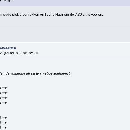
oet volgen.
n oude plekje vertrokken en ligt nu klaar om de 7:30 uit te voeren.
 afvaarten
26 januari 2010, 09:00:46 »
len de volgende afvaarten met de sneldienst:
0 uur
0 uur
0 uur
0 uur
0 uur
0 uur
0 uur