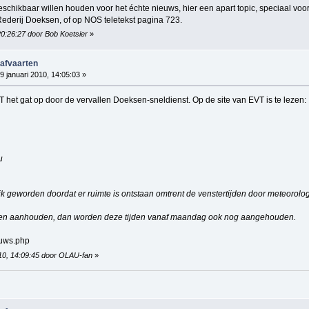
chikbaar willen houden voor het échte nieuws, hier een apart topic, speciaal voo
Rederij Doeksen, of op NOS teletekst pagina 723.
 20:26:27 door Bob Koetsier
»
 afvaarten
9 januari 2010, 14:05:03 »
VT het gat op door de vervallen Doeksen-sneldienst. Op de site van EVT is te lezen:
u
ijk geworden doordat er ruimte is ontstaan omtrent de venstertijden door meteoro
n aanhouden, dan worden deze tijden vanaf maandag ook nog aangehouden.
euws.php
010, 14:09:45 door OLAU-fan
»