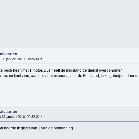
 afvaarten
:
30 januari 2010, 20:26:41 »
 ze pech heeft met 1 motor. Dus heeft de midsland de dienst overgenomen.
 webcam kunt zien, aan de schuimspoor achter de Friesland, is ze geholpen door d
 afvaarten
:
31 januari 2010, 09:32:21 »
art hoorde ik gister van 1 van de bemanning