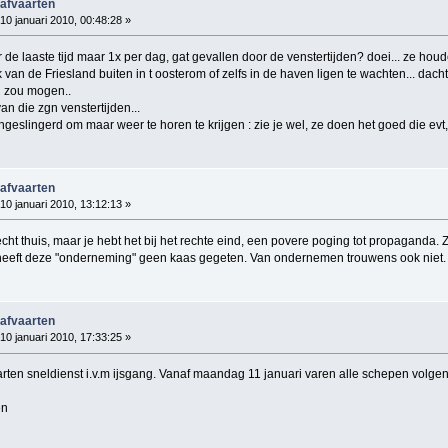
 afvaarten
10 januari 2010, 00:48:28 »
r de laaste tijd maar 1x per dag, gat gevallen door de venstertijden? doei... ze ho
k van de Friesland buiten in t oosterom of zelfs in de haven ligen te wachten... dac
n zou mogen..
an die zgn venstertijden...
ingeslingerd om maar weer te horen te krijgen : zie je wel, ze doen het goed die evt
 afvaarten
10 januari 2010, 13:12:13 »
t echt thuis, maar je hebt het bij het rechte eind, een povere poging tot propaganda.
 heeft deze "onderneming" geen kaas gegeten. Van ondernemen trouwens ook niet.
 afvaarten
10 januari 2010, 17:33:25 »
ten sneldienst i.v.m ijsgang. Vanaf maandag 11 januari varen alle schepen volgen
en