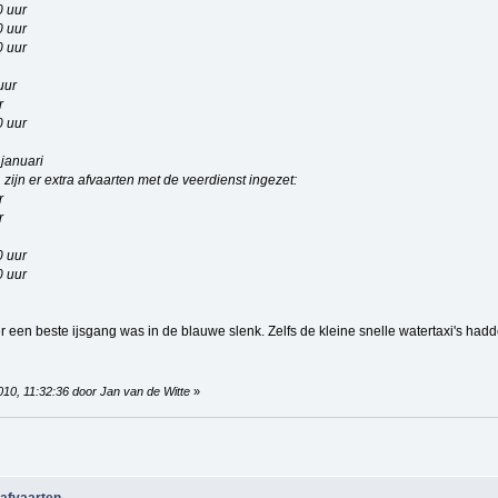
0 uur
0 uur
0 uur
uur
r
0 uur
januari
 zijn er extra afvaarten met de veerdienst ingezet:
r
r
0 uur
0 uur
r een beste ijsgang was in de blauwe slenk. Zelfs de kleine snelle watertaxi's hadd
010, 11:32:36 door Jan van de Witte
»