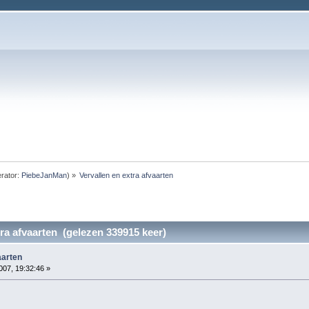
rator:
PiebeJanMan
) »
Vervallen en extra afvaarten
tra afvaarten (gelezen 339915 keer)
aarten
007, 19:32:46 »