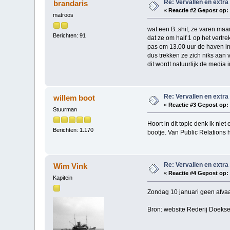
Re: Vervallen en extra
brandaris
«
Reactie #2 Gepost op:
matroos
wat een B..shit, ze varen maa
Berichten: 91
dat ze om half 1 op het vertre
pas om 13.00 uur de haven i
dus trekken ze zich niks aan v
dit wordt natuurlijk de media 
Re: Vervallen en extra
willem boot
«
Reactie #3 Gepost op:
Stuurman
Hoort in dit topic denk ik nie
Berichten: 1.170
bootje. Van Public Relations
Re: Vervallen en extra
Wim Vink
«
Reactie #4 Gepost op:
Kapitein
Zondag 10 januari geen afvaar
Bron: website Rederij Doeks