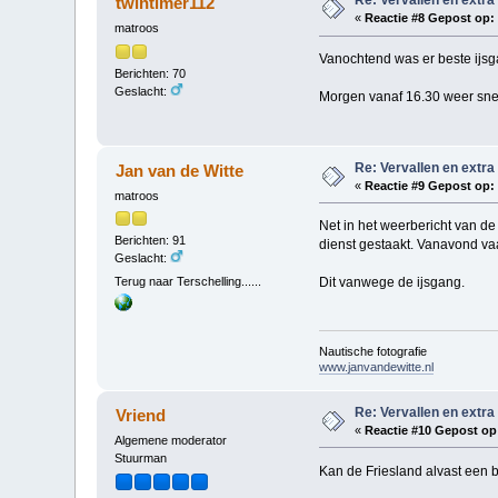
Re: Vervallen en extra
twintimer112
«
Reactie #8 Gepost op:
matroos
Vanochtend was er beste ijs
Berichten: 70
Geslacht:
Morgen vanaf 16.30 weer sne
Re: Vervallen en extra
Jan van de Witte
«
Reactie #9 Gepost op:
matroos
Net in het weerbericht van d
Berichten: 91
dienst gestaakt. Vanavond va
Geslacht:
Terug naar Terschelling......
Dit vanwege de ijsgang.
Nautische fotografie
www.janvandewitte.nl
Re: Vervallen en extra
Vriend
«
Reactie #10 Gepost op
Algemene moderator
Stuurman
Kan de Friesland alvast een 