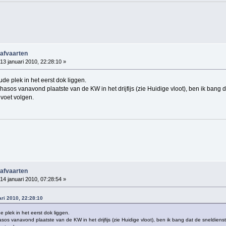
 afvaarten
13 januari 2010, 22:28:10 »
ude plek in het eerst dok liggen.
hasos vanavond plaatste van de KW in het drijfijs (zie Huidige vloot), ben ik bang 
 voet volgen.
 afvaarten
14 januari 2010, 07:28:54 »
ari 2010, 22:28:10
e plek in het eerst dok liggen.
sos vanavond plaatste van de KW in het drijfijs (zie Huidige vloot), ben ik bang dat de sneldien