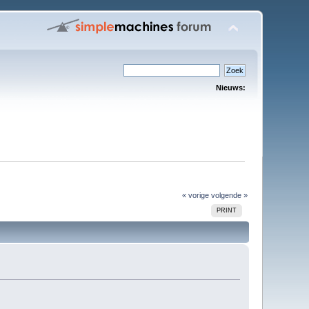
Nieuws:
« vorige
volgende »
PRINT