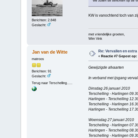
We zullen de berichten op de v
KW is vanochtend toch van zij
Berichten: 2.848
Geslacht:
met vriendelijke groeten,
Wim Vink
Re: Vervallen en extra
Jan van de Witte
«
Reactie #7 Gepost op:
matroos
Gewijzigde afvaarten
Berichten: 91
Geslacht:
In verband met ijsgang verval
Terug naar Terschelling......
Dinsdag 26 januari 2010
Terschelling - Harlingen 09.3
Harlingen - Terschelling 12.3
Terschelling - Harlingen 16.3
Harlingen - Terschelling 17.3
Woensdag 27 januari 2010
Terschelling - Harlingen 07.3
Harlingen - Terschelling 08.3
Terschelling - Harlingen 09.3