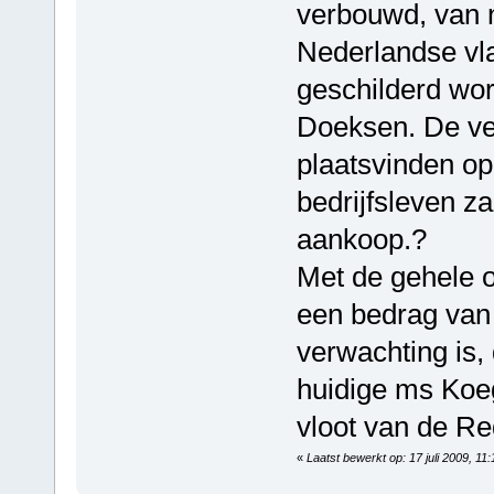
verbouwd, van 
Nederlandse vla
geschilderd wor
Doeksen. De ve
plaatsvinden o
bedrijfsleven z
aankoop.?
Met de gehele o
een bedrag van
verwachting is,
huidige ms Koe
vloot van de Red
«
Laatst bewerkt op: 17 juli 2009, 1