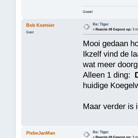
Goeie!
Re: Tiger
Bob Koetsier
«
Reactie #8 Gepost op:
3 me
Gast
Mooi gedaan h
Ikzelf vind de l
wat meer doorge
Alleen 1 ding:
huidige Koegel
Maar verder is i
Re: Tiger
PiebeJanMan
«
Reactie #9 Gepost op:
3 me