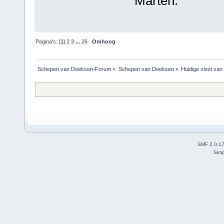
Marten.
Pagina's: [
1
]
2
3
...
26
Omhoog
Schepen van Doeksen-Forum
»
Schepen van Doeksen
»
Huidige vloot va
SMF 2.0.1
Simp