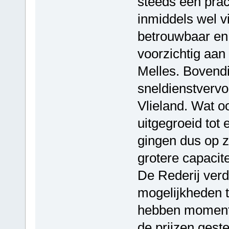
steeds een pra
inmiddels wel vi
betrouwbaar en 
voorzichtig aan
Melles. Bovendi
sneldienstvervo
Vlieland. Wat oo
uitgegroeid tot
gingen dus op z
grotere capacite
De Rederij verdi
mogelijkheden 
hebben momente
de prijzen geste