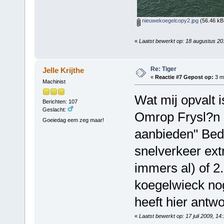
nieuwekoegelcopy2.jpg
(56.46 kB
«
Laatst bewerkt op: 18 augustus 2
Re: Tiger
Jelle Krijthe
«
Reactie #7 Gepost op:
3 me
Machinist
Wat mij opvalt i
Berichten: 107
Geslacht:
Omrop Frysl?n z
Goeiedag eem zeg maar!
aanbieden" Bedo
snelverkeer extr
immers al) of 2
koegelwieck nog
heeft hier antw
«
Laatst bewerkt op: 17 juli 2009, 1