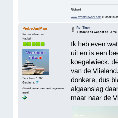
Richard
www.avantbrowser.com
» Maak inter
Re: Tiger
PiebeJanMan
«
Reactie #4 Gepost op:
3 mei 
Forumbeheerder
Kapitein
Ik heb even wat
uit en is een bee
koegelwieck. de
van de Vlieland
donkere, dus b
Berichten: 1.765
Geslacht:
algaanslag daar 
Geniet, maar vaar met regelmaat
mee!
maar naar de Vl