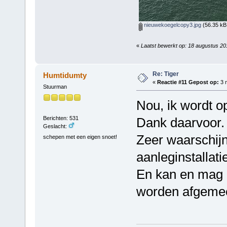
nieuwekoegelcopy3.jpg
(56.35 kB
«
Laatst bewerkt op: 18 augustus 2
Re: Tiger
Humtidumty
«
Reactie #11 Gepost op:
3 m
Stuurman
Nou, ik wordt o
Berichten: 531
Dank daarvoor.
Geslacht:
Zeer waarschijn
schepen met een eigen snoet!
aanleginstallat
En kan en mag d
worden afgemee