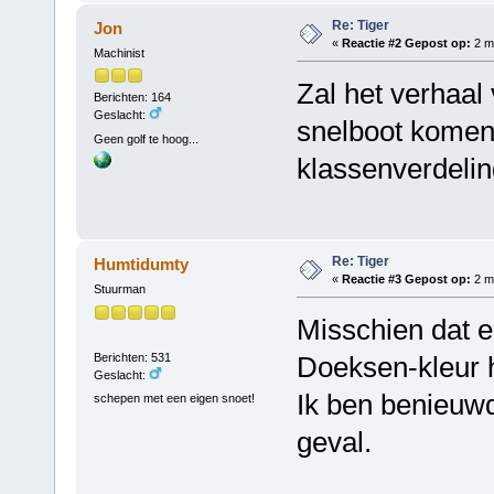
Re: Tiger
Jon
«
Reactie #2 Gepost op:
2 me
Machinist
Zal het verhaal
Berichten: 164
Geslacht:
snelboot komen?
Geen golf te hoog...
klassenverdelin
Re: Tiger
Humtidumty
«
Reactie #3 Gepost op:
2 me
Stuurman
Misschien dat e
Berichten: 531
Doeksen-kleur 
Geslacht:
Ik ben benieuwd 
schepen met een eigen snoet!
geval.