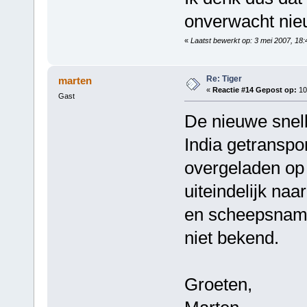
onverwacht nie
«
Laatst bewerkt op: 3 mei 2007, 18:
Re: Tiger
marten
«
Reactie #14 Gepost op:
10
Gast
De nieuwe snelb
India getranspor
overgeladen op 
uiteindelijk na
en scheepsname
niet bekend.
Groeten,