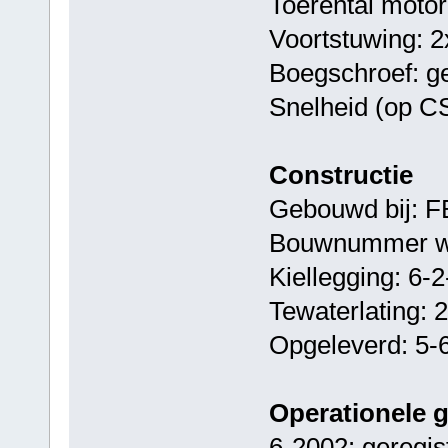
Toerental moto
Voortstuwing: 2
Boegschroef: g
Snelheid (op C
Constructie
Gebouwd bij: FB
Bouwnummer we
Kiellegging: 6-
Tewaterlating: 
Opgeleverd: 5-
Operationele 
6-2002: geregis