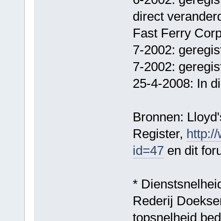
direct veranderd
Fast Ferry Corp'
7-2002: geregist
7-2002: geregis
25-4-2008: In d
Bronnen: Lloyd's
Register,
http:/
id=47
en dit for
* Dienstsnelhei
Rederij Doeksen
topsnelheid bed