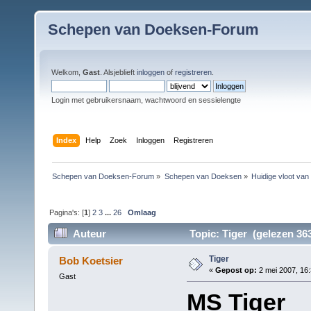
Schepen van Doeksen-Forum
Welkom,
Gast
. Alsjeblieft
inloggen
of
registreren
.
Login met gebruikersnaam, wachtwoord en sessielengte
Index
Help
Zoek
Inloggen
Registreren
Schepen van Doeksen-Forum
»
Schepen van Doeksen
»
Huidige vloot va
Pagina's: [
1
]
2
3
...
26
Omlaag
Auteur
Topic: Tiger (gelezen 36
Tiger
Bob Koetsier
«
Gepost op:
2 mei 2007, 16:
Gast
MS Tiger