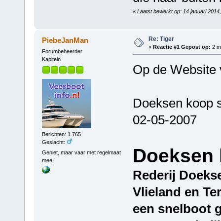
«
Laatst bewerkt op: 14 januari 201
Re: Tiger
PiebeJanMan
«
Reactie #1 Gepost op:
2 me
Forumbeheerder
Kapitein
Op de Website 
Doeksen koop s
02-05-2007
Berichten: 1.765
Geslacht:
Doeksen 
Geniet, maar vaar met regelmaat
mee!
Rederij Doekse
Vlieland en Ter
een snelboot g