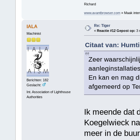
Richard
www.avantbrowser.com
» Maak inter
Re: Tiger
IALA
«
Reactie #12 Gepost op:
3 
Machinist
Citaat van: Humt
Zeer waarschijnli
aanleginstallati
En kan en mag di
Berichten: 182
afgemeerd op Ter
Geslacht:
Int. Association of Lighthouse
Authorities
Ik meende dat 
Koegelwieck na
meer in de buurt