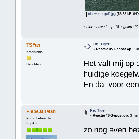
nieuwekoegel2.jpg
(56.58 kB, 640
«
Laatst bewerkt op: 18 augustus 2
Re: Tiger
TSFan
«
Reactie #5 Gepost op:
3 me
Ketelbinkie
Het valt mij op
Berichten: 3
huidige koegelw
En dat voor een
Re: Tiger
PiebeJanMan
«
Reactie #6 Gepost op:
3 mei 
Forumbeheerder
Kapitein
zo nog even be