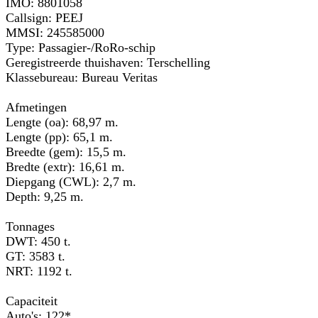
IMO: 8801058
Callsign: PEEJ
MMSI: 245585000
Type: Passagier-/RoRo-schip
Geregistreerde thuishaven: Terschelling
Klassebureau: Bureau Veritas
Afmetingen
Lengte (oa): 68,97 m.
Lengte (pp): 65,1 m.
Breedte (gem): 15,5 m.
Bredte (extr): 16,61 m.
Diepgang (CWL): 2,7 m.
Depth: 9,25 m.
Tonnages
DWT: 450 t.
GT: 3583 t.
NRT: 1192 t.
Capaciteit
Auto's: 122*