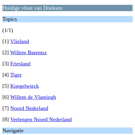
Huidige vloot van Doeksen
Topics
(1/1)
[1]
Vlieland
[2]
Willem Barentsz
[3]
Friesland
[4]
Tiger
[5]
Koegelwieck
[6]
Willem de Vlamingh
[7]
Noord Nederland
[8]
Verlengen Noord Nederland
Navigatie