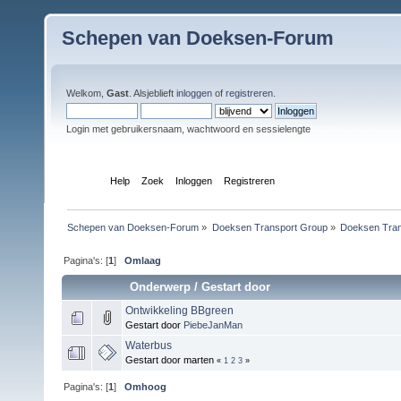
Schepen van Doeksen-Forum
Welkom,
Gast
. Alsjeblieft
inloggen
of
registreren
.
Login met gebruikersnaam, wachtwoord en sessielengte
Index
Help
Zoek
Inloggen
Registreren
Schepen van Doeksen-Forum
»
Doeksen Transport Group
»
Doeksen Tran
Pagina's: [
1
]
Omlaag
Onderwerp
/
Gestart door
Ontwikkeling BBgreen
Gestart door
PiebeJanMan
Waterbus
Gestart door marten
«
1
2
3
»
Pagina's: [
1
]
Omhoog