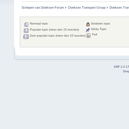
Schepen van Doeksen-Forum
»
Doeksen Transport Group
»
Doeksen Tran
Normaal topic
Gesloten topic
Sticky Topic
Populair topic (meer dan 15 reacties)
Poll
Zeer populair topic (meer dan 25 reacties)
SMF 2.0.1
Simp