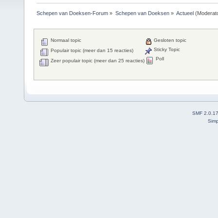
Schepen van Doeksen-Forum
»
Schepen van Doeksen
»
Actueel
(Moderat
Normaal topic
Gesloten topic
Sticky Topic
Populair topic (meer dan 15 reacties)
Poll
Zeer populair topic (meer dan 25 reacties)
SMF 2.0.1
Simp