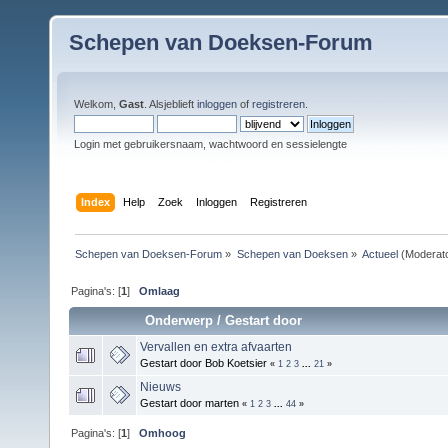
Schepen van Doeksen-Forum
Welkom,
Gast
. Alsjeblieft
inloggen
of
registreren
.
Login met gebruikersnaam, wachtwoord en sessielengte
Index
Help
Zoek
Inloggen
Registreren
Schepen van Doeksen-Forum
»
Schepen van Doeksen
»
Actueel
(Moderat
Pagina's: [
1
]
Omlaag
Onderwerp
/
Gestart door
Vervallen en extra afvaarten
Gestart door Bob Koetsier
«
1
2
3
...
21
»
Nieuws
Gestart door marten
«
1
2
3
...
44
»
Pagina's: [
1
]
Omhoog