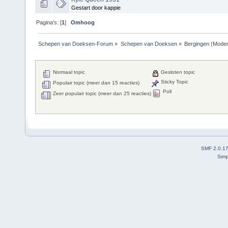
Gestart door kappie
Pagina's: [
1
]
Omhoog
Schepen van Doeksen-Forum
»
Schepen van Doeksen
»
Bergingen
(Moder
Normaal topic
Gesloten topic
Sticky Topic
Populair topic (meer dan 15 reacties)
Poll
Zeer populair topic (meer dan 25 reacties)
SMF 2.0.1
Simp