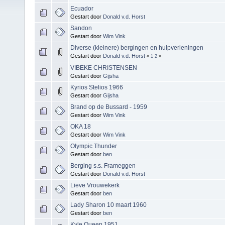
Ecuador
Gestart door
Donald v.d. Horst
Sandon
Gestart door
Wim Vink
Diverse (kleinere) bergingen en hulpverleningen
Gestart door
Donald v.d. Horst
«
1
2
»
VIBEKE CHRISTENSEN
Gestart door
Gijsha
Kyrios Stelios 1966
Gestart door
Gijsha
Brand op de Bussard - 1959
Gestart door
Wim Vink
OKA 18
Gestart door
Wim Vink
Olympic Thunder
Gestart door
ben
Berging s.s. Frameggen
Gestart door
Donald v.d. Horst
Lieve Vrouwekerk
Gestart door
ben
Lady Sharon 10 maart 1960
Gestart door
ben
Kyle Queen 1951