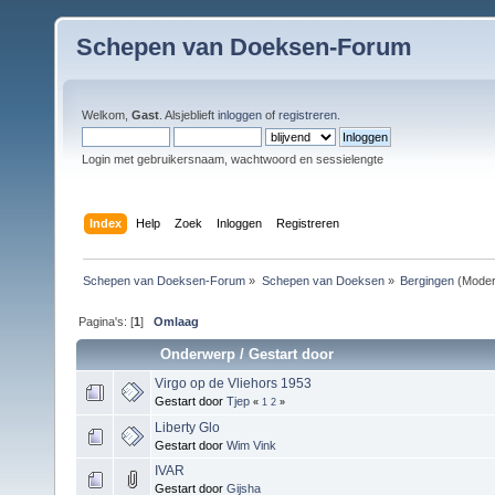
Schepen van Doeksen-Forum
Welkom,
Gast
. Alsjeblieft
inloggen
of
registreren
.
Login met gebruikersnaam, wachtwoord en sessielengte
Index
Help
Zoek
Inloggen
Registreren
Schepen van Doeksen-Forum
»
Schepen van Doeksen
»
Bergingen
(Moder
Pagina's: [
1
]
Omlaag
Onderwerp
/
Gestart door
Virgo op de Vliehors 1953
Gestart door
Tjep
«
1
2
»
Liberty Glo
Gestart door
Wim Vink
IVAR
Gestart door
Gijsha