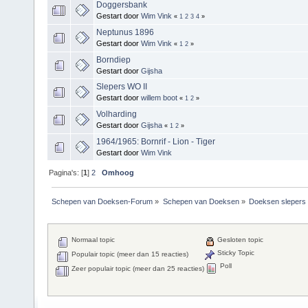
Doggersbank
Gestart door
Wim Vink
«
1
2
3
4
»
Neptunus 1896
Gestart door
Wim Vink
«
1
2
»
Borndiep
Gestart door
Gijsha
Slepers WO II
Gestart door
willem boot
«
1
2
»
Volharding
Gestart door
Gijsha
«
1
2
»
1964/1965: Bornrif - Lion - Tiger
Gestart door
Wim Vink
Pagina's: [
1
]
2
Omhoog
Schepen van Doeksen-Forum
»
Schepen van Doeksen
»
Doeksen slepers
Normaal topic
Gesloten topic
Sticky Topic
Populair topic (meer dan 15 reacties)
Poll
Zeer populair topic (meer dan 25 reacties)