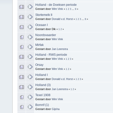
Holland - de Doeksen periode
Gestart door
Wim Vink
«
1
2
3
...
9
»
Stortemelk II
Gestart door
Donald v.d. Horst
«
1
2
3
...
8
»
Oceaan I
Gestart door Dik
«
1
2
»
Noordsvaarder
Gestart door
Wim Vink
Mirfak
Gestart door
Jan Leenstra
Holland - RWS periode
Gestart door
Wim Vink
«
1
2
3
»
Orsay
Gestart door
Wim Vink
«
1
2
»
Holland I
Gestart door
Donald v.d. Horst
«
1
2
3
»
Holland (3)
Gestart door
Jan Leenstra
«
1
2
»
Texel 1908
Gestart door
Wim Vink
Bornrif (1)
Gestart door
Gijsha