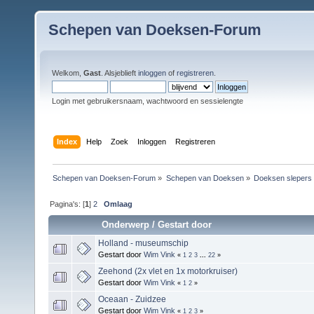
Schepen van Doeksen-Forum
Welkom,
Gast
. Alsjeblieft
inloggen
of
registreren
.
Login met gebruikersnaam, wachtwoord en sessielengte
Index
Help
Zoek
Inloggen
Registreren
Schepen van Doeksen-Forum
»
Schepen van Doeksen
»
Doeksen slepers
Pagina's: [
1
]
2
Omlaag
Onderwerp
/
Gestart door
Holland - museumschip
Gestart door
Wim Vink
«
1
2
3
...
22
»
Zeehond (2x vlet en 1x motorkruiser)
Gestart door
Wim Vink
«
1
2
»
Oceaan - Zuidzee
Gestart door
Wim Vink
«
1
2
3
»