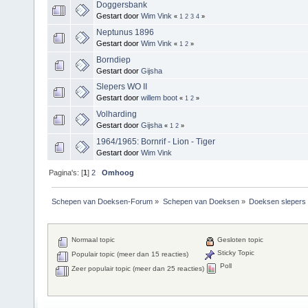
Doggersbank
Gestart door
Wim Vink
«
1
2
3
4
»
Neptunus 1896
Gestart door
Wim Vink
«
1
2
»
Borndiep
Gestart door
Gijsha
Slepers WO II
Gestart door
willem boot
«
1
2
»
Volharding
Gestart door
Gijsha
«
1
2
»
1964/1965: Bornrif - Lion - Tiger
Gestart door
Wim Vink
Pagina's: [
1
]
2
Omhoog
Schepen van Doeksen-Forum
»
Schepen van Doeksen
»
Doeksen slepers
Normaal topic
Gesloten topic
Sticky Topic
Populair topic (meer dan 15 reacties)
Poll
Zeer populair topic (meer dan 25 reacties)