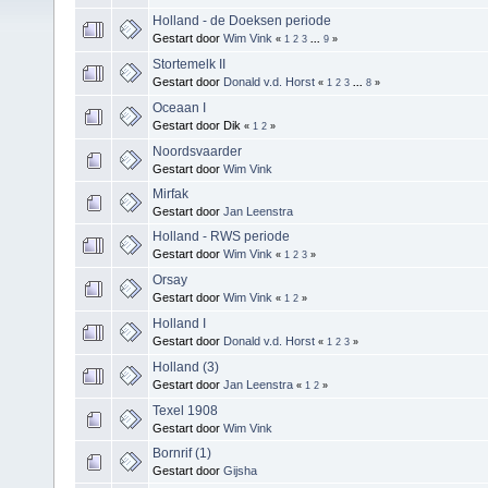
Holland - de Doeksen periode
Gestart door
Wim Vink
«
1
2
3
...
9
»
Stortemelk II
Gestart door
Donald v.d. Horst
«
1
2
3
...
8
»
Oceaan I
Gestart door Dik
«
1
2
»
Noordsvaarder
Gestart door
Wim Vink
Mirfak
Gestart door
Jan Leenstra
Holland - RWS periode
Gestart door
Wim Vink
«
1
2
3
»
Orsay
Gestart door
Wim Vink
«
1
2
»
Holland I
Gestart door
Donald v.d. Horst
«
1
2
3
»
Holland (3)
Gestart door
Jan Leenstra
«
1
2
»
Texel 1908
Gestart door
Wim Vink
Bornrif (1)
Gestart door
Gijsha