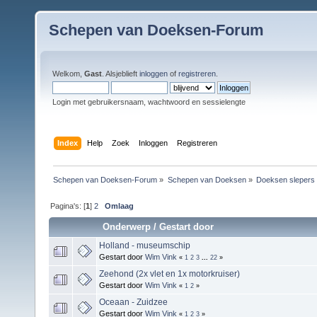
Schepen van Doeksen-Forum
Welkom,
Gast
. Alsjeblieft
inloggen
of
registreren
.
Login met gebruikersnaam, wachtwoord en sessielengte
Index
Help
Zoek
Inloggen
Registreren
Schepen van Doeksen-Forum
»
Schepen van Doeksen
»
Doeksen slepers
Pagina's: [
1
]
2
Omlaag
Onderwerp
/
Gestart door
Holland - museumschip
Gestart door
Wim Vink
«
1
2
3
...
22
»
Zeehond (2x vlet en 1x motorkruiser)
Gestart door
Wim Vink
«
1
2
»
Oceaan - Zuidzee
Gestart door
Wim Vink
«
1
2
3
»