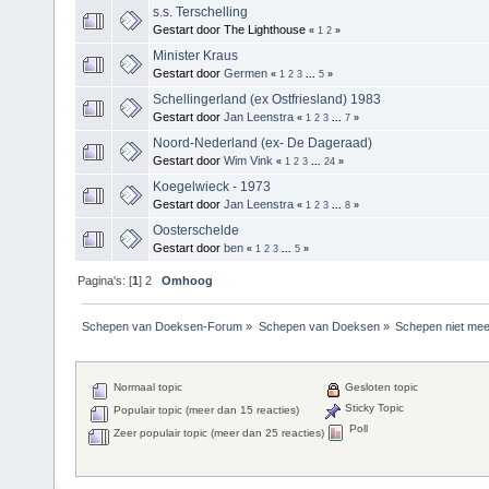
s.s. Terschelling
Gestart door The Lighthouse
«
1
2
»
Minister Kraus
Gestart door
Germen
«
1
2
3
...
5
»
Schellingerland (ex Ostfriesland) 1983
Gestart door
Jan Leenstra
«
1
2
3
...
7
»
Noord-Nederland (ex- De Dageraad)
Gestart door
Wim Vink
«
1
2
3
...
24
»
Koegelwieck - 1973
Gestart door
Jan Leenstra
«
1
2
3
...
8
»
Oosterschelde
Gestart door
ben
«
1
2
3
...
5
»
Pagina's: [
1
]
2
Omhoog
Schepen van Doeksen-Forum
»
Schepen van Doeksen
»
Schepen niet mee
Normaal topic
Gesloten topic
Sticky Topic
Populair topic (meer dan 15 reacties)
Poll
Zeer populair topic (meer dan 25 reacties)