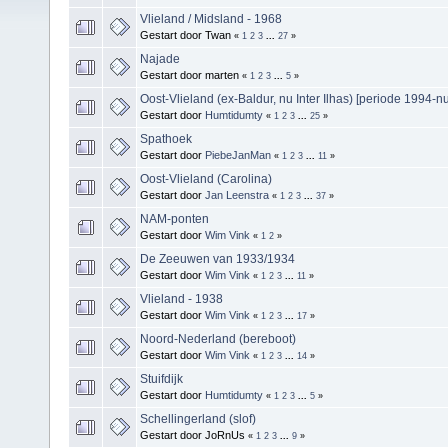
Vlieland / Midsland - 1968
Gestart door Twan
«
1
2
3
...
27
»
Najade
Gestart door marten
«
1
2
3
...
5
»
Oost-Vlieland (ex-Baldur, nu Inter Ilhas) [periode 1994-nu
Gestart door
Humtidumty
«
1
2
3
...
25
»
Spathoek
Gestart door
PiebeJanMan
«
1
2
3
...
11
»
Oost-Vlieland (Carolina)
Gestart door
Jan Leenstra
«
1
2
3
...
37
»
NAM-ponten
Gestart door
Wim Vink
«
1
2
»
De Zeeuwen van 1933/1934
Gestart door
Wim Vink
«
1
2
3
...
11
»
Vlieland - 1938
Gestart door
Wim Vink
«
1
2
3
...
17
»
Noord-Nederland (bereboot)
Gestart door
Wim Vink
«
1
2
3
...
14
»
Stuifdijk
Gestart door
Humtidumty
«
1
2
3
...
5
»
Schellingerland (slof)
Gestart door JoRnUs
«
1
2
3
...
9
»