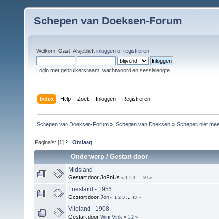
Schepen van Doeksen-Forum
Welkom,
Gast
. Alsjeblieft
inloggen
of
registreren
.
Login met gebruikersnaam, wachtwoord en sessielengte
Index
Help
Zoek
Inloggen
Registreren
Schepen van Doeksen-Forum
»
Schepen van Doeksen
»
Schepen niet mee
Pagina's: [
1
]
2
Omlaag
Onderwerp
/
Gestart door
Midsland
Gestart door JoRnUs
«
1
2
3
...
59
»
Friesland - 1956
Gestart door
Jon
«
1
2
3
...
43
»
Vlieland - 1908
Gestart door
Wim Vink
«
1
2
»