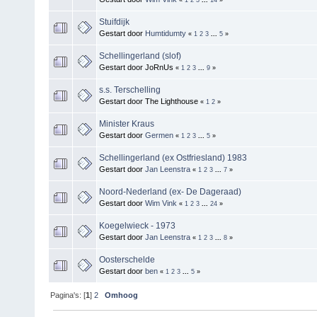
Stuifdijk
Gestart door
Humtidumty
«
1
2
3
...
5
»
Schellingerland (slof)
Gestart door JoRnUs
«
1
2
3
...
9
»
s.s. Terschelling
Gestart door The Lighthouse
«
1
2
»
Minister Kraus
Gestart door
Germen
«
1
2
3
...
5
»
Schellingerland (ex Ostfriesland) 1983
Gestart door
Jan Leenstra
«
1
2
3
...
7
»
Noord-Nederland (ex- De Dageraad)
Gestart door
Wim Vink
«
1
2
3
...
24
»
Koegelwieck - 1973
Gestart door
Jan Leenstra
«
1
2
3
...
8
»
Oosterschelde
Gestart door
ben
«
1
2
3
...
5
»
Pagina's: [
1
]
2
Omhoog