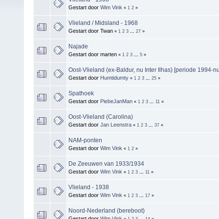
Gestart door
Wim Vink
«
1
2
»
Vlieland / Midsland - 1968
Gestart door Twan
«
1
2
3
...
27
»
Najade
Gestart door marten
«
1
2
3
...
5
»
Oost-Vlieland (ex-Baldur, nu Inter Ilhas) [periode 1994-nu
Gestart door
Humtidumty
«
1
2
3
...
25
»
Spathoek
Gestart door
PiebeJanMan
«
1
2
3
...
11
»
Oost-Vlieland (Carolina)
Gestart door
Jan Leenstra
«
1
2
3
...
37
»
NAM-ponten
Gestart door
Wim Vink
«
1
2
»
De Zeeuwen van 1933/1934
Gestart door
Wim Vink
«
1
2
3
...
11
»
Vlieland - 1938
Gestart door
Wim Vink
«
1
2
3
...
17
»
Noord-Nederland (bereboot)
Gestart door
Wim Vink
«
1
2
3
...
14
»