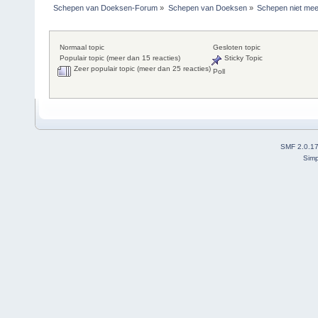
Schepen van Doeksen-Forum
»
Schepen van Doeksen
»
Schepen niet mee
Normaal topic
Gesloten topic
Populair topic (meer dan 15 reacties)
Sticky Topic
Zeer populair topic (meer dan 25 reacties)
Poll
SMF 2.0.1
Simp