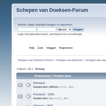
Schepen van Doeksen-Forum
Welkom,
Gast
. Alsjeblieft
inloggen
of
registreren
.
Login met gebruikersnaam, wachtwoord en sessielengte
Index
Help
Zoek
Inloggen
Registreren
Schepen van Doeksen-Forum
»
Schepen van Doeksen
»
Schepen niet mee
Pagina's: [
1
]
2
Omlaag
Onderwerp
/
Gestart door
Midsland
Gestart door JoRnUs
«
1
2
3
...
59
»
Friesland - 1956
Gestart door
Jon
«
1
2
3
...
43
»
Vlieland - 1908