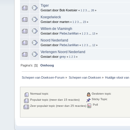
Tiger
Gestart door Bob Koetsier
«
1
2
3
...
26
»
Koegelwieck
Gestart door marten
«
1
2
3
...
23
»
Willem de Vlamingh
Gestart door
PiebeJanMan
«
1
2
3
...
13
»
Noord Nederland
Gestart door
PiebeJanMan
«
1
2
3
...
12
»
Verlengen Noord Nederland
Gestart door
grey
«
1
2
3
»
Pagina's: [
1
]
Omhoog
Schepen van Doeksen-Forum
»
Schepen van Doeksen
»
Huidige vloot va
Normaal topic
Gesloten topic
Sticky Topic
Populair topic (meer dan 15 reacties)
Poll
Zeer populair topic (meer dan 25 reacties)