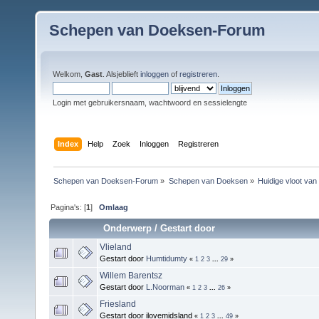
Schepen van Doeksen-Forum
Welkom,
Gast
. Alsjeblieft
inloggen
of
registreren
.
Login met gebruikersnaam, wachtwoord en sessielengte
Index
Help
Zoek
Inloggen
Registreren
Schepen van Doeksen-Forum
»
Schepen van Doeksen
»
Huidige vloot va
Pagina's: [
1
]
Omlaag
Onderwerp
/
Gestart door
Vlieland
Gestart door
Humtidumty
«
1
2
3
...
29
»
Willem Barentsz
Gestart door
L.Noorman
«
1
2
3
...
26
»
Friesland
Gestart door ilovemidsland
«
1
2
3
...
49
»