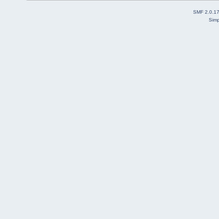
SMF 2.0.1
Simp